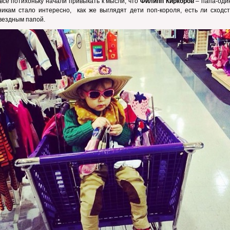
все потихоньку начали привыкать к мысли, что
Филипп Киркоров
– папа-оди
икам стало интересно, как же выглядят дети поп-короля, есть ли сходст
вездным папой.