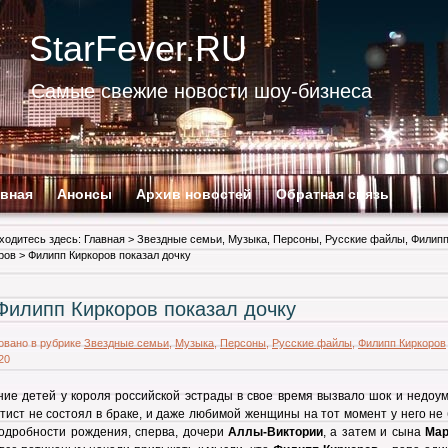
StarFever.RU
Самые свежие новости шоу-бизнеса
авная
Анонсы
Архив новостей
Обратная связь
ходитесь здесь:
Главная
>
Звездные семьи
,
Музыка
,
Персоны
,
Русские файлы
,
Филип
ров
> Филипп Киркоров показал дочку
Филипп Киркоров показал дочку
овано в рубрике
Звездные семьи
,
Музыка
,
Персоны
,
Русские файлы
,
Филипп Киркоров
20
ие детей у короля российской эстрады в свое время вызвало шок и недоум
тист не состоял в браке, и даже любимой женщины на тот момент у него не
одробности рождения, сперва, дочери
Аллы-Виктории
, а затем и сына
Мар