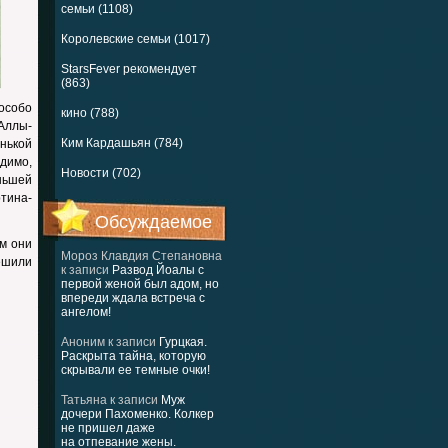
семьи (1108)
Королевские семьи (1017)
StarsFever рекомендует
(863)
особо
кино (788)
Аллы-
Ким Кардашьян (784)
нькой
идимо,
Новости (702)
ньшей
тина-
Обсуждаемое
ам они
Мороз Клавдия Степановна
ешили
к записи
Развод Йоалы с
первой женой был адом, но
впереди ждала встреча с
ангелом!
Аноним
к записи
Гурцкая.
Раскрыта тайна, которую
скрывали ее темные очки!
Татьяна
к записи
Муж
дочери Пахоменко. Колкер
не пришел даже
на отпевание жены.