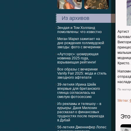
Из архивов
Зендая и Том Холланд
Артист
помолвлены: что известно
балова
Меган Маркл зажигает на
Виктор
дне рождения голливудской
звезды: фото с вечеринки
принцес
малышк
«Аутсорс»: шокирующая
модниц
новинка 2025 года,
взрывающая рейтинги!
Кристо.
Все образы с вечеринки
Напомни
Vanity Fair 2025: мода и стиль
отпраз
звездного афтепати
наслади
39-летняя Ирина Шейк
впервые для британского
По матери
глянца согласилась на
смелую фотосессию
Метки:
Из рекламы и телешоу – в
курьеры: Даня Милохин
рассказал о финансовых
Это
трудностях после переезда
в Дубай
56-летняя Дженнифер Лопес