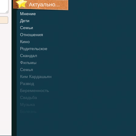
Актуально...
Мнение
Дети
Семьи
Отношения
Кино
Родительское
Скандал
Фильмы
Семья
Ким Кардашьян
Развод
Беременность
Свадьба
Музыка
Болезнь