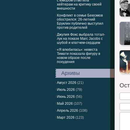
с юмором ответила
хейтерам на критику своей
внешности
Конфликт в семье Бекхэмов
обострился: 26-летний
Бруклин публично выступил
против родителей
Джулия Фокс выбрала тотал-
лук на показе Marc Jacobs с
шубой и клатчем-сердцем
«Я влюбилась»: невеста
Тимати показала фигуру в
новом образе после
похудения
Архивы
Август 2026
(21)
Ост
Июль 2026
(79)
Июнь 2026
(56)
Май 2026
(107)
Апрель 2026
(108)
Март 2026
(123)