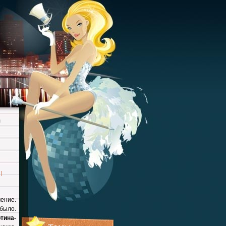
п
|
ение.
 было.
тина-