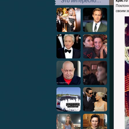
Это интересно…
Кристо
Поклонн
своим з