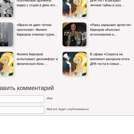
опубликовал архивное
ДНК-тест и раскрыл
видео с отцом в день его…
личные тайны в шоу…
«Врачи не дают чётких
«Раны украшают артиста»:
прогнозов»: Филипп
Киркоров объяснил
Киркоров отменил турне…
исчезновение и…
Филипп Киркоров
В эфире «Секрета на
испытывает дискомфорт и
миллион» раскрыли итоги
физическую боль:…
ДНК-теста в семье…
авить комментарий
Имя
Mail (не будет опубликовано)