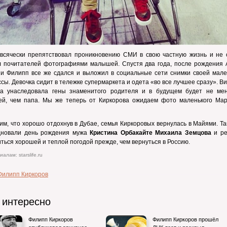
 всячески препятствовал проникновению СМИ в свою частную жизнь и не 
л почитателей фотографиями малышей. Спустя два года, после рождения 
ии Филипп все же сдался и выложил в социальные сети снимки своей мале
сы. Девочка сидит в тележке супермаркета и одета «во все лучшее сразу». В
а унаследовала гены знаменитого родителя и в будущем будет не ме
ей, чем папа. Мы же теперь от Киркорова ожидаем фото маленького Мар
м, что хорошо отдохнув в Дубае, семья Киркоровых вернулась в Майями. Т
дновали день рождения мужа
Кристина Орбакайте
Михаила Земцова
и р
ться хорошей и теплой погодой прежде, чем вернуться в Россию.
алам: starslife.ru
Филипп Киркоров
 интересно
Филипп Киркоров
Филипп Киркоров прошёл