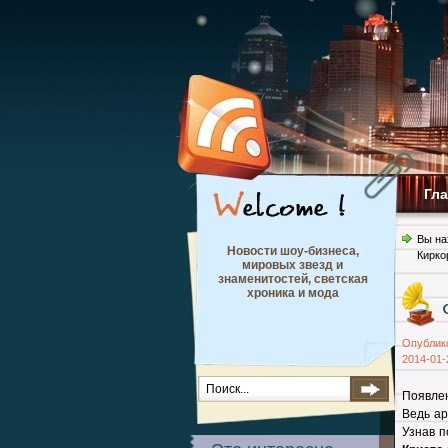
Гл
Вы на
Новости шоу-бизнеса,
Кирко
мировых звезд и
знаменитостей, светская
хроника и мода
Опублик
2014-01-
Появлен
Ведь ар
Узнав п