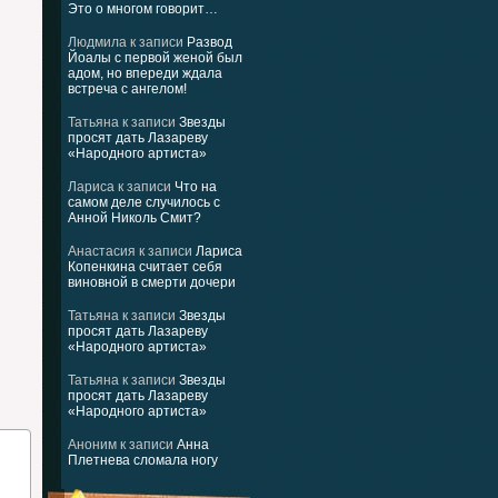
Это о многом говорит…
Людмила
к записи
Развод
Йоалы с первой женой был
адом, но впереди ждала
встреча с ангелом!
Татьяна
к записи
Звезды
просят дать Лазареву
«Народного артиста»
Лариса
к записи
Что на
самом деле случилось с
Анной Николь Смит?
Анастасия
к записи
Лариса
Копенкина считает себя
виновной в смерти дочери
Татьяна
к записи
Звезды
просят дать Лазареву
«Народного артиста»
Татьяна
к записи
Звезды
просят дать Лазареву
«Народного артиста»
Аноним
к записи
Анна
Плетнева сломала ногу