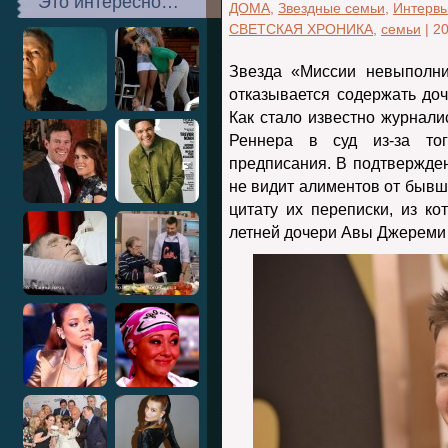
Это интересно…
ДОМА
,
Звездные семьи
,
Интервь
СВЕТСКАЯ ХРОНИКА
,
семьи
|
20
Звезда «Миссии невыполн
отказывается содержать до
Как стало известно журнал
Реннера в суд из-за то
предписания. В подтвержден
не видит алиментов от бывш
цитату их переписки, из ко
летней дочери Авы Джереми 