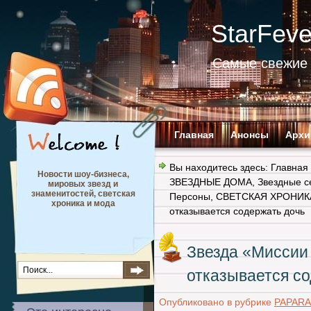
StarFev
Самые свежие 
Главная
Анонсы
Архи
Вы находитесь здесь:
Главная
Новости шоу-бизнеса,
ЗВЕЗДНЫЕ ДОМА
,
Звездные с
мировых звезд и
знаменитостей, светская
Персоны
,
СВЕТСКАЯ ХРОНИК
хроника и мода
отказывается содержать дочь
Звезда «Миссии
отказывается со
Опубликовано в рубрике
PAPARA