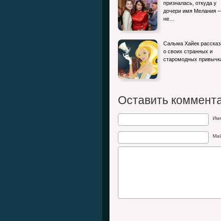
призналась, откуда у
дочери имя Мелания 
не…
Сальма Хайек рассказ
о своих странных и
старомодных привычк
Оставить коммент
Им
Mai