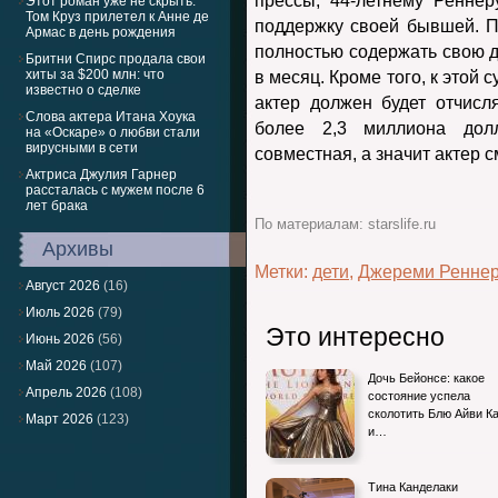
прессы, 44-летнему Ренне
Этот роман уже не скрыть:
Том Круз прилетел к Анне де
поддержку своей бывшей. 
Армас в день рождения
полностью содержать свою д
Бритни Спирс продала свои
хиты за $200 млн: что
в месяц. Кроме того, к этой
известно о сделке
актер должен будет отчисл
Слова актера Итана Хоука
более 2,3 миллиона дол
на «Оскаре» о любви стали
вирусными в сети
совместная, а значит актер с
Актриса Джулия Гарнер
рассталась с мужем после 6
лет брака
По материалам: starslife.ru
Архивы
Метки:
дети
,
Джереми Ренне
Август 2026
(16)
Июль 2026
(79)
Это интересно
Июнь 2026
(56)
Май 2026
(107)
Дочь Бейонсе: какое
Апрель 2026
(108)
состояние успела
сколотить Блю Айви К
Март 2026
(123)
и…
Тина Канделаки