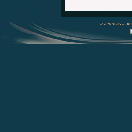
© 2026
StarFever.RU