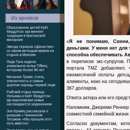
Из архивов
Образование детей Кейт
Миддлтон: как меняют
традиции в британской
монархии
«
Я не понимаю, Сонни
Звезда сериала «Династия»
деньгами. У меня нет для
со своим молодым мужем на
способна обеспечивать Аву
отдыхе в Мексике
в переписке экс-супругов.
Леди Гага надела
уникальное колье Tiffany,
портала TMZ добавляют, ч
которому более 90 лет
ежемесячной оплаты детса
Мелания Трамп: стиль,
элегантность и самые
алименты, коих на сегодняш
дорогие наряды первой леди
367 долларов.
Райский отдых принца
Уильяма и Кейт Миддлтон:
Ответа актера или его предс
где королевская семья
наслаждается уединением
Напомним, Джереми Реннер и
Зои Кравиц рассказала о
совместной семейной жизни в
разрыве с Ченнингом
Татумом: «Мы прошли этот
Согласно документам, кот
путь вместе»: