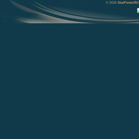
© 2026
StarFever.RU