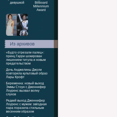
Из архивов
«Будто отрезали палец»:
принц Гарри шокирован
лишением титула и новым
предательством
Дочь Анджелины Джоли
повторила культовый образ
Лары Крофт
Беременна: новый выход
Эммы Стоун с Дженнифер
Лоуренс вызвал волну
слухов
Редкий выход Дженнифер
Лоуренс с мужем: звёздная
пара поразила стильным
весенним образом