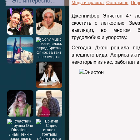
Это интересно…
Мода и красота
,
Остальное
,
Пер
Дженнифер Энистон 47 лет
скостить с легкостью. Зв
выглядит, во многом бл
трудолюбию и упорству.
Сегодня Джен решила поде
внешнего вида. Актриса акти
некоторых из нас, работает в