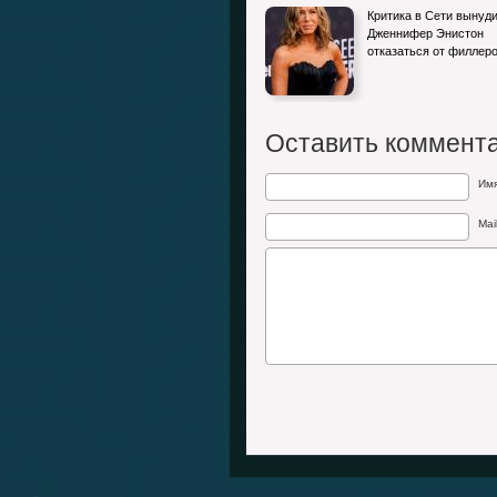
Накаляются слухи о романе Дженнифер
Критика в Сети вынуд
Энистон и Барака Обамы
Дженнифер Энистон
отказаться от филлер
Оставить коммент
Им
Mai