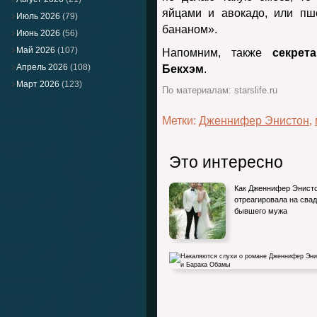
яйцами и авокадо, или п
Июль 2026
(79)
бананом».
Июнь 2026
(56)
Май 2026
(107)
Напомним, также
секрет
Апрель 2026
(108)
Бекхэм
.
Март 2026
(123)
По материалам: starslife.ru
Метки:
Дженнифер Энистон
,
Это интересно
Как Дженнифер Энист
отреагировала на сва
бывшего мужа