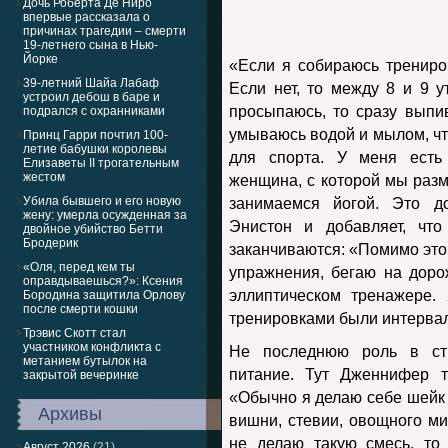
Дочь Роберта Де Ниро
впервые рассказала о
причинах трагедии – смерти
19-летнего сына в Нью-
Йорке
«Если я собираюсь трениров
39-летний Шайа Лабаф
Если нет, то между 8 и 9 у
устроил дебош в баре и
просыпаюсь, то сразу выпи
подрался с охранниками
умываюсь водой и мылом, чт
Принц Гарри почтил 100-
летие бабушки королевы
для спорта. У меня есть
Елизаветы II трогательным
жестом
женщина, с которой мы разм
Убила бывшего и его новую
занимаемся йогой. Это до
жену: умерла осужденная за
Энистон и добавляет, чт
двойное убийство Бетти
Бродерик
заканчиваются: «Помимо этог
«Оля, перед кем ты
упражнения, бегаю на доро
оправдываешься?»: Ксения
эллиптическом тренажере.
Бородина защитила Орлову
после смерти кошки
тренировками были интерва
Трэвис Скотт стал
участником конфликта с
Не последнюю роль в стр
метанием бутылок на
питание. Тут Дженнифер т
закрытой вечеринке
«Обычно я делаю себе шейк и
Архивы
вишни, стевии, овощного ми
не делаю такую смесь, то
Август 2026
(21)