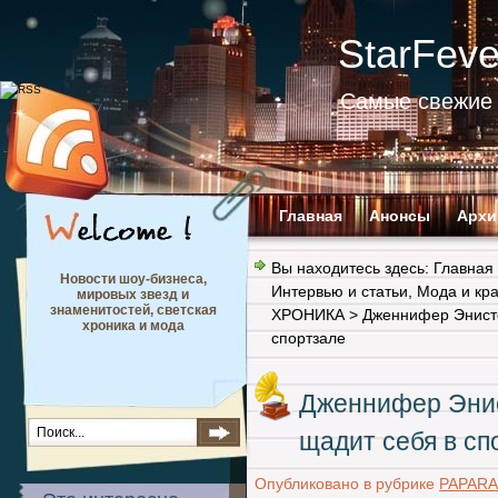
StarFev
Самые свежие 
Главная
Анонсы
Архи
Вы находитесь здесь:
Главная
Новости шоу-бизнеса,
Интервью и статьи
,
Мода и кр
мировых звезд и
знаменитостей, светская
ХРОНИКА
> Дженнифер Энисто
хроника и мода
спортзале
Дженнифер Энис
щадит себя в сп
Опубликовано в рубрике
PAPARA