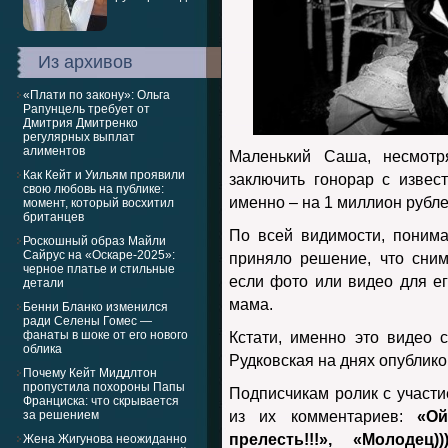
Из архивов
«Плати по закону»: Ольга
Рапунцель требует от
Дмитрия Дмитренко
регулярных выплат
алиментов
Маленький Саша, несмотр
Как Кейт и Уильям проявили
заключить гонорар с извес
свою любовь на публике:
именно – на 1 миллион рубле
момент, который восхитил
британцев
По всей видимости, поним
Роскошный образ Майли
Сайрус на «Оскаре-2025»:
приняло решение, что сни
черное платье и стильные
если фото или видео для его
детали
мама.
Бенни Бланко изменился
ради Селены Гомес —
фанаты в шоке от его нового
Кстати, именно это видео 
облика
Рудковская на днях опублико
Почему Кейт Миддлтон
пропустила похороны Папы
Подписчикам ролик с участи
Франциска: что скрывается
за решением
из их комментариев:
«О
прелесть!!!», «Молоде
Жена Жигунова неожиданно