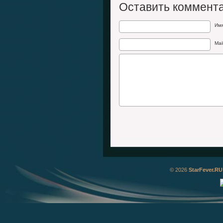
Оставить коммент
Им
Mai
© 2026
StarFever.RU