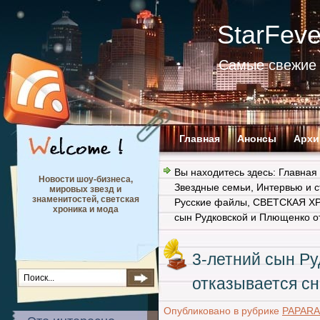
StarFev
Самые свежие 
Главная
Анонсы
Архи
Вы находитесь здесь:
Главная
Новости шоу-бизнеса,
Звездные семьи
,
Интервью и с
мировых звезд и
знаменитостей, светская
Русские файлы
,
СВЕТСКАЯ Х
хроника и мода
сын Рудковской и Плющенко о
3-летний сын Р
отказывается с
Опубликовано в рубрике
PAPARA