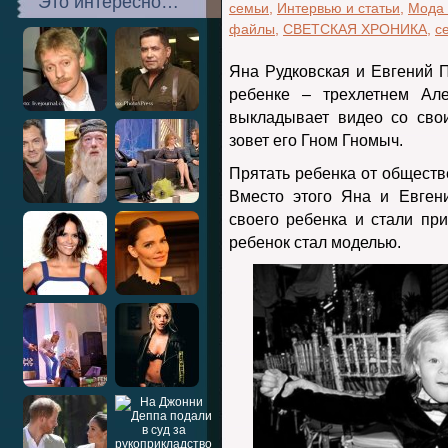
Это интересно…
семьи
,
Интервью и статьи
,
Мода 
файлы
,
СВЕТСКАЯ ХРОНИКА
,
с
Яна Рудковская и Евгений
ребенке – трехлетнем Але
выкладывает видео со сво
зовет его Гном Гномыч.
Прятать ребенка от обществ
Вместо этого Яна и Евген
своего ребенка и стали пр
ребенок стал моделью.