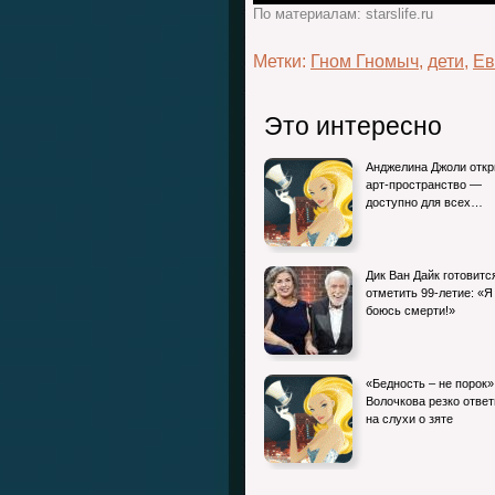
По материалам: starslife.ru
Метки:
Гном Гномыч
,
дети
,
Ев
Это интересно
Анджелина Джоли отк
арт-пространство —
доступно для всех…
Дик Ван Дайк готовитс
отметить 99-летие: «Я
боюсь смерти!»
«Бедность – не порок»
Волочкова резко отве
на слухи о зяте