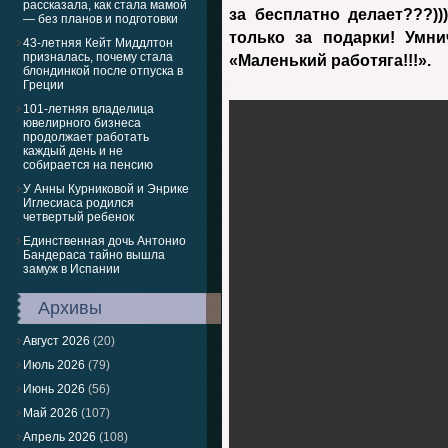
рассказала, как стала мамой
за бесплатно делает???))
— без планов и подготовки
только за подарки! Умни
43-летняя Кейт Миддлтон
призналась, почему стала
«Маленький работяга!!!».
блондинкой после отпуска в
Греции
101-летняя владелица
ювелирного бизнеса
продолжает работать
каждый день и не
собирается на пенсию
У Анны Курниковой и Энрике
Иглесиаса родился
четвертый ребенок
Единственная дочь Антонио
Бандераса тайно вышла
замуж в Испании
Архивы
Август 2026
(20)
Июль 2026
(79)
Июнь 2026
(56)
Май 2026
(107)
Апрель 2026
(108)