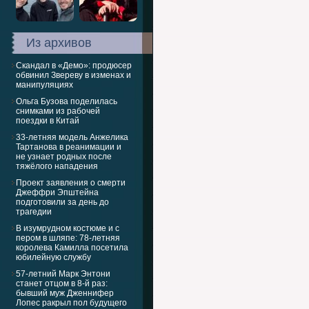
Из архивов
Скандал в «Демо»: продюсер
обвинил Звереву в изменах и
манипуляциях
Ольга Бузова поделилась
снимками из рабочей
поездки в Китай
33-летняя модель Анжелика
Тартанова в реанимации и
не узнает родных после
тяжёлого нападения
Проект заявления о смерти
Джеффри Эпштейна
подготовили за день до
трагедии
В изумрудном костюме и с
пером в шляпе: 78-летняя
королева Камилла посетила
юбилейную службу
57-летний Марк Энтони
станет отцом в 8-й раз:
бывший муж Дженнифер
Лопес ракрыл пол будущего