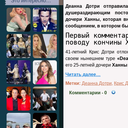
Это интересно…
Деанна Дотри отправила
душераздирающим пост
дочери Ханны, которая в
сообщением, в котором бы
Первый коммента
поводу кончины 
41-летний Крис Дотри отл
своем нынешнем туре
«Dea
его 25-летней дочери
Ханны
Читать далее…
Метки:
Деанна Дотри
,
Крис 
Комментарии
- 0