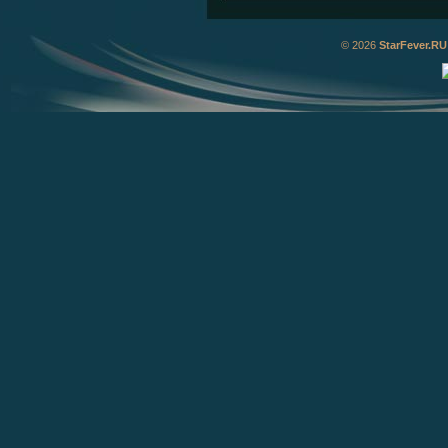
© 2026
StarFever.RU