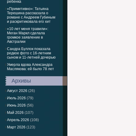
ребенка
«Примитивно»: Татьяна
Терешина рассказала о
романе с Андреем Губиным
и раскритиковала его хит
«10 лет меня травили»:
Меган Маркл сделала
громкое заявление в
Австралии
Сандра Буллок показала
редкое фото с 16-летним
сыном и 11-летней дочерью
Умерла вдова Александра
Маслякова: ей было 78 лет
Архивы
Август 2026
(26)
Июль 2026
(79)
Июнь 2026
(56)
Май 2026
(107)
Апрель 2026
(108)
Март 2026
(123)