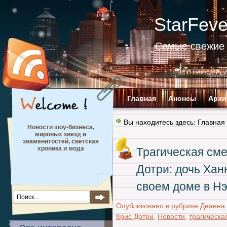
StarFev
Самые свежие 
Главная
Анонсы
Архи
Вы находитесь здесь:
Главная
Новости шоу-бизнеса,
мировых звезд и
знаменитостей, светская
хроника и мода
Трагическая сме
Дотри: дочь Хан
своем доме в Н
Опубликовано в рубрике
Деанна
Крис Дотри
,
Новости
,
трагическа