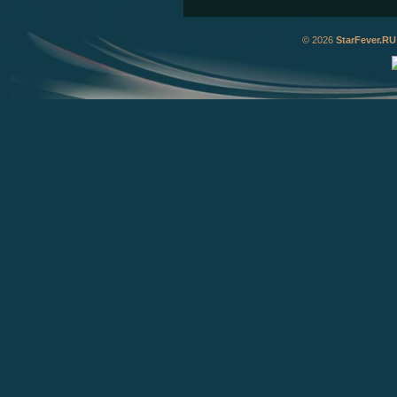
© 2026
StarFever.RU