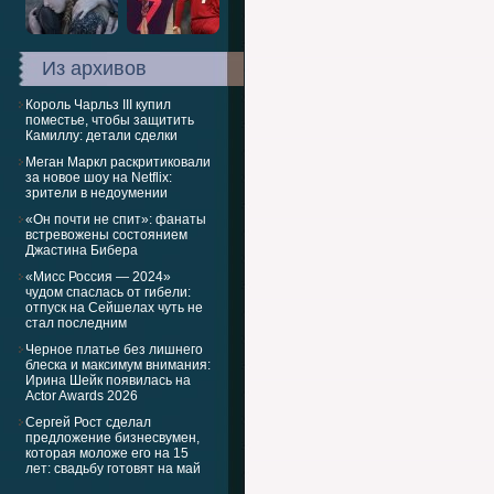
Из архивов
Король Чарльз III купил
поместье, чтобы защитить
Камиллу: детали сделки
Меган Маркл раскритиковали
за новое шоу на Netflix:
зрители в недоумении
«Он почти не спит»: фанаты
встревожены состоянием
Джастина Бибера
«Мисс Россия — 2024»
чудом спаслась от гибели:
отпуск на Сейшелах чуть не
стал последним
Черное платье без лишнего
блеска и максимум внимания:
Ирина Шейк появилась на
Actor Awards 2026
Сергей Рост сделал
предложение бизнесвумен,
которая моложе его на 15
лет: свадьбу готовят на май