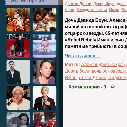
Это интересно…
Данкан Джонс
,
Девид боуи
,
дочь 
жена
,
Звездные семьи
,
Иман
,
Ле
Дочь Дэвида Боуи, Алекса
милой архивной фотографи
отца-рок-звезды. 65-летня
«Rebel Rebel» Иман и сын 
памятные трибьюты в соц
Читать далее…
Метки:
Александрия Захра 
Девид боуи
,
дочь рок-звезды
Иман
,
Лекси Джонс
,
Энджи Б
Комментарии
- 0