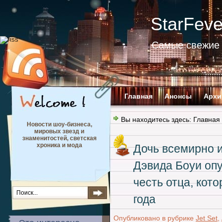
StarFev
Самые свежие 
Главная
Анонсы
Архи
Вы находитесь здесь:
Главная
Новости шоу-бизнеса,
мировых звезд и
знаменитостей, светская
хроника и мода
Дочь всемирно и
Дэвида Боуи опу
честь отца, кот
года
Опубликовано в рубрике
Jet Set
,