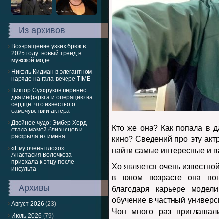
Из архивов
Возвращение узких брюк в
2025 году: новый тренд в
мужской моде
Николь Кидман в элегантном
наряде на гала-вечере TIME
Виктор Сухоруков перенес
два инфаркта и операцию на
сердце: что известно о
самочувствии актера
Двойное чудо: Эмбер Херд
Кто же она? Как попала в 
стала мамой близнецов и
раскрыла их имена
кино? Сведений про эту акт
«Ему очень плохо»:
найти самые интересные и в
Анастасия Волочкова
приехала к отцу после
Хо является очень известной
инсульта
в юном возрасте она пон
Архивы
благодаря карьере модел
обучение в частный универси
Август 2026
(23)
Чон много раз приглашал
Июль 2026
(79)