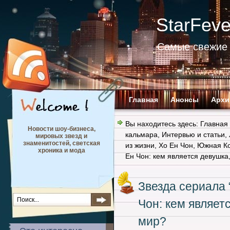
StarFev
Самые свежие 
Главная
Анонсы
Архи
Вы находитесь здесь:
Главная
Новости шоу-бизнеса,
кальмара
,
Интервью и статьи
,
мировых звезд и
знаменитостей, светская
из жизни
,
Хо Ен Чон
,
Южная К
хроника и мода
Ен Чон: кем является девушка
Звезда сериала 
Чон: кем являет
мир?