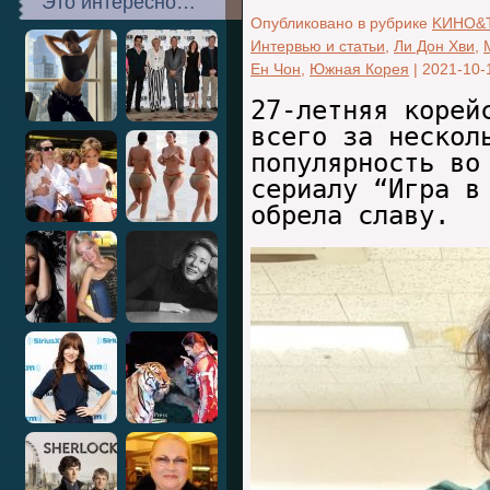
Это интересно…
Опубликовано в рубрике
KИНО&
Интервью и статьи
,
Ли Дон Хви
,
Ен Чон
,
Южная Корея
|
2021-10-
27-летняя корей
всего за нескол
популярность во
сериалу “Игра в
обрела славу.