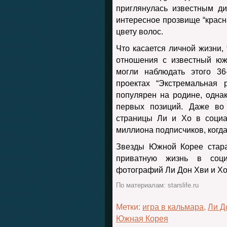
приглянулась известным д
интересное прозвище “красна
цвету волос.
Что касается личной жизни, 
отношения с известный юж
могли наблюдать этого 36
проектах “Экстремальная р
популярен на родине, одна
первых позиций. Даже во
страницы Ли и Хо в социа
миллиона подписчиков, когда
Звезды Южной Корее стара
приватную жизнь в соци
фотографий Ли Дон Хви и Хо
По материалам: starslife.ru
Метки:
игра в кальмара
,
Ли Д
Южная Корея