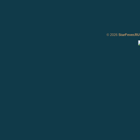
© 2026
StarFever.RU