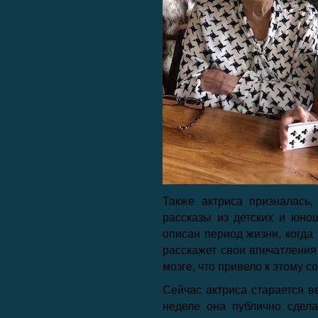
Также актриса призналась,
рассказы из детских и юно
описан период жизни, когда
расскажет свои впечатления
мозге, что привело к этому с
Сейчас актриса старается в
неделе она публично сдела