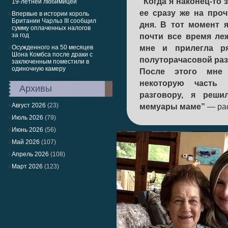
“Когда я наконец-то 
19-летней любимицей
ее сразу же на проч
Впервые в истории король
Британии Чарльз III сообщил
дня. В тот момент 
сумму оплаченных налогов
за год
почти все время ле
Осужденного на 50 месяцев
мне и прилегла ря
Шона Комбса после драки с
полуторачасовой раз
заключенным поместили в
одиночную камеру
После этого мне
некоторую часть 
Архивы
разговору, я реши
Август 2026
(23)
мемуары маме”
— рас
Июль 2026
(79)
Июнь 2026
(56)
Май 2026
(107)
Апрель 2026
(108)
Март 2026
(123)