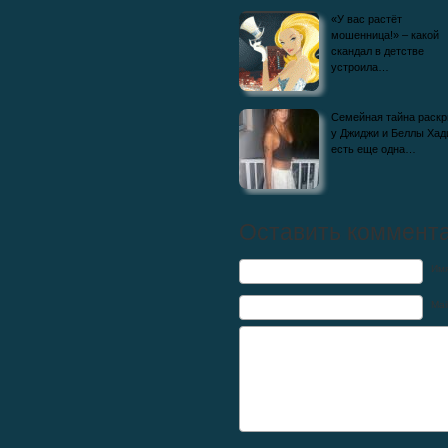
«У вас растёт
мошенница!» – какой
скандал в детстве
устроила…
Семейная тайна раскр
у Джиджи и Беллы Хад
есть еще одна…
Оставить коммент
Им
Mai