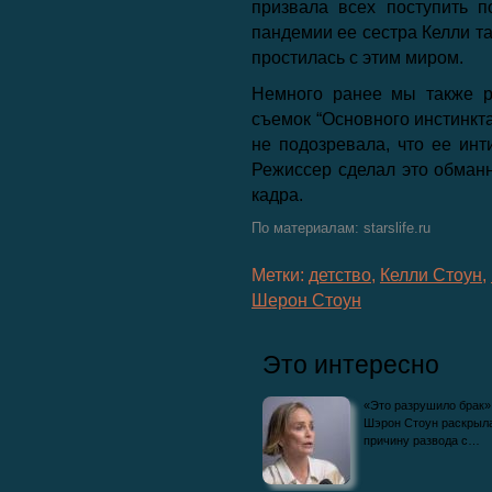
призвала всех поступить п
пандемии ее сестра Келли та
простилась с этим миром.
Немного ранее мы также р
съемок “Основного инстинкта
не подозревала, что ее инт
Режиссер сделал это обман
кадра.
По материалам: starslife.ru
Метки:
детство
,
Келли Стоун
,
Шерон Стоун
Это интересно
«Это разрушило брак»
Шэрон Стоун раскрыл
причину развода с…