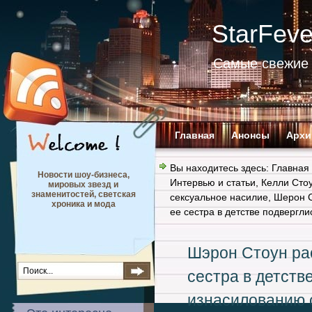
StarFev
Самые свежие 
Главная
Анонсы
Архи
Вы находитесь здесь:
Главная
Новости шоу-бизнеса,
Интервью и статьи
,
Келли Сто
мировых звезд и
знаменитостей, светская
сексуальное насилие
,
Шерон 
хроника и мода
ее сестра в детстве подвергл
Шэрон Стоун рас
сестра в детств
изнасилованию 