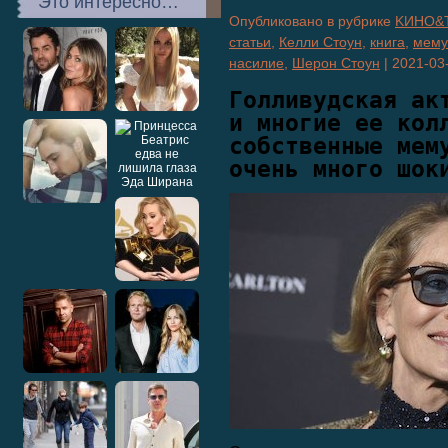
Это интересно…
Опубликовано в рубрике
KИНО&
статьи
,
Келли Стоун
,
книга
,
мему
насилие
,
Шерон Стоун
|
2021-03
Голливудская ак
и многие ее кол
собственные мем
очень много шок