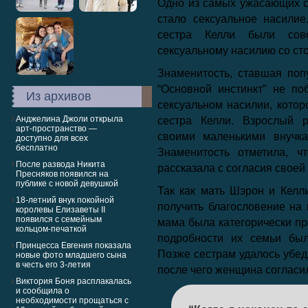
Одно из самых ужасающих с
стало сексуальное насилие
сестра Келли были совс
сексуальному насилию со ст
Знаменитость, ставшая по
“Основной инстинкт” не по
Из архивов
сексуальном насилии, котор
Анджелина Джоли открыла
сестра Келли. Взрослый р
арт-пространство —
своими маленькими внучка
доступно для всех
бесплатно
Знаменитость отметила, ч
После развода Никита
рассказала с согласия своей
Пресняков появился на
публике с новой девушкой
Так как мать Шэрон и Келл
18-летний внук покойной
получить благословение на 
королевы Елизаветы II
появился с семейным
мама была категорически пр
кольцом-печаткой
подробности их семьи бы
Принцесса Евгения показала
Позже сестрам удалось убед
новые фото младшего сына
в честь его 3-летия
после чего женщина согласи
Виктория Боня расплакалась
и сообщила о
необходимости прощаться с