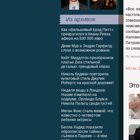
«Все и
настол
Из архивов
соверш
невозм
Как «фальшивый Брэд Питт»
сообщил
превратился в Киану Ривза:
Напомни
афера на 830 000 евро
Петром 
Деми Мур и Эндрю Гарфилд:
по слов
слухи о возможном романе
По матери
Кейт Миддлтон преобразила
платье Zara стильной
деталью: трендовый образ
Метки:
Николь Кидман повторила
культовый стиль Джулии
Робертс на красной дорожке!
Это
Неделя моды в Лондоне:
Наоми Кэмпбелл на
подиуме, Орландо Блум и
Никола Пельтц среди гостей
Меган Фокс стала мамой: что
известно о четвертом
ребенке актрисы
Белла Хадид поразила
образом после тайных
съёмок в Париже — в чём