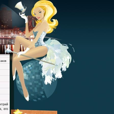
хаков
итрий
, его