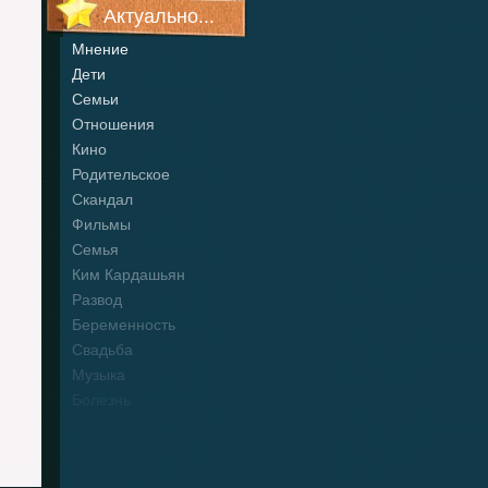
Актуально...
Мнение
Дети
Семьи
Отношения
Кино
Родительское
Скандал
Фильмы
Семья
Ким Кардашьян
Развод
Беременность
Свадьба
Музыка
Болезнь