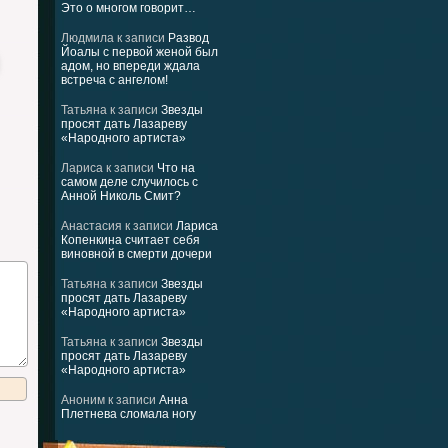
Это о многом говорит…
Людмила
к записи
Развод
Йоалы с первой женой был
адом, но впереди ждала
встреча с ангелом!
Татьяна
к записи
Звезды
просят дать Лазареву
«Народного артиста»
Лариса
к записи
Что на
самом деле случилось с
Анной Николь Смит?
Анастасия
к записи
Лариса
Копенкина считает себя
виновной в смерти дочери
Татьяна
к записи
Звезды
просят дать Лазареву
«Народного артиста»
Татьяна
к записи
Звезды
просят дать Лазареву
«Народного артиста»
Аноним
к записи
Анна
Плетнева сломала ногу