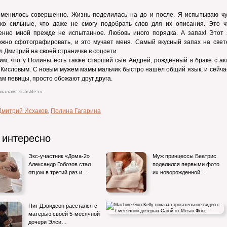
зменилось совершенно. Жизнь поделилась на до и после. Я испытываю чу
ько сильные, что даже не смогу подобрать слов для их описания. Это чт
енно мной прежде не испытанное. Любовь иного порядка. А запах! Этот 
ожно сфотографировать, и это мучает меня. Самый вкусный запах на свет
 Дмитрий на своей страничке в соцсети.
м, что у Полины есть также старший сын Андрей, рождённый в браке с ак
Кисловым. С новым мужем мамы мальчик быстро нашёл общий язык, и сейчас
ам певицы, просто обожают друг друга.
алам: starslife.ru
Дмитрий Исхаков
,
Полина Гагарина
 интересно
Экс-участник «Дома-2»
Муж принцессы Беатрис
Александр Гобозов стал
поделился первыми фото
отцом в третий раз и…
их новорожденной…
Пит Дэвидсон расстался с
матерью своей 5-месячной
дочери Элси…