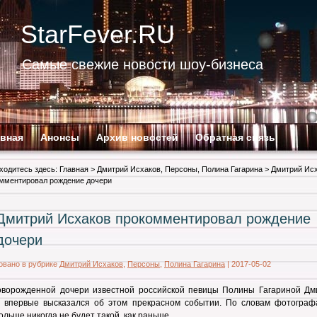
StarFever.RU
Самые свежие новости шоу-бизнеса
авная
Анонсы
Архив новостей
Обратная связь
ходитесь здесь:
Главная
>
Дмитрий Исхаков
,
Персоны
,
Полина Гагарина
> Дмитрий Ис
мментировал рождение дочери
Дмитрий Исхаков прокомментировал рождение
дочери
овано в рубрике
Дмитрий Исхаков
,
Персоны
,
Полина Гагарина
|
2017-05-02
оворожденной дочери известной российской певицы Полины Гагариной Дм
в впервые высказался об этом прекрасном событии. По словам фотографа
ольше никогда не будет такой, как раньше.