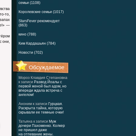
семьи (1108)
вства
Королевские семьи (1017)
о-то,
запах
StarsFever рекомендует
е!» —
(863)
кино (788)
тёром
 они,
Ким Кардашьян (784)
Новости (702)
Обсуждаемое
Мороз Клавдия Степановна
к записи
Развод Йоалы с
первой женой был адом, но
впереди ждала встреча с
ангелом!
Аноним
к записи
Гурцкая.
Раскрыта тайна, которую
скрывали ее темные очки!
Татьяна
к записи
Муж
дочери Пахоменко. Колкер
не пришел даже
на отпевание жены.