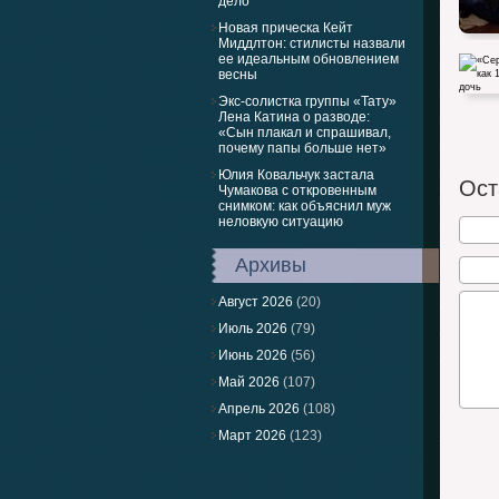
дело
Новая прическа Кейт
Миддлтон: стилисты назвали
ее идеальным обновлением
весны
Экс-солистка группы «Тату»
Лена Катина о разводе:
«Сын плакал и спрашивал,
почему папы больше нет»
«Сердц
Юлия Ковальчук застала
расска
Ост
Чумакова с откровенным
снимком: как объяснил муж
неловкую ситуацию
Архивы
Август 2026
(20)
Июль 2026
(79)
Июнь 2026
(56)
Май 2026
(107)
Апрель 2026
(108)
Март 2026
(123)