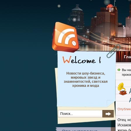
Гл
Вы на
Новости шоу-бизнеса,
проко
мировых звезд и
знаменитостей, светская
хроника и мода
Опублик
Отец н
Исхако
жизнь б