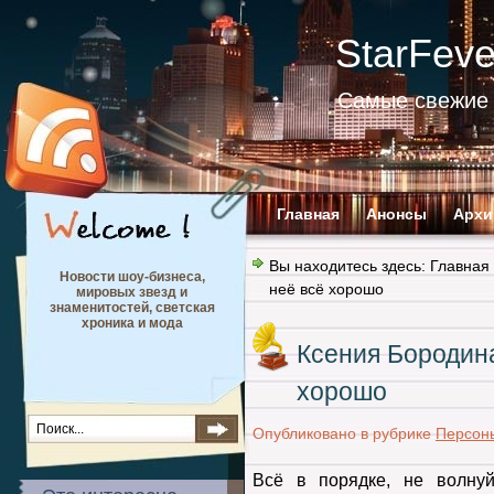
StarFev
Самые свежие 
Главная
Анонсы
Архи
Вы находитесь здесь:
Главная
Новости шоу-бизнеса,
неё всё хорошо
мировых звезд и
знаменитостей, светская
хроника и мода
Ксения Бородина
хорошо
Опубликовано в рубрике
Персон
Всё в порядке, не волнуй