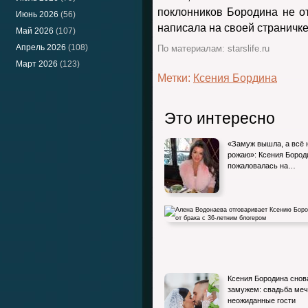
поклонников Бородина не от
Июнь 2026
(56)
написала на своей страничке
Май 2026
(107)
Апрель 2026
(108)
По материалам: starslife.ru
Март 2026
(123)
Метки:
Ксения Бордина
Это интересно
«Замуж вышла, а всё 
рожаю»: Ксения Бород
пожаловалась на…
Алена Водонаева отговаривает Ксению
Ксения Бородина снов
Бородину от брака с 36-летним…
замужем: свадьба меч
неожиданные гости