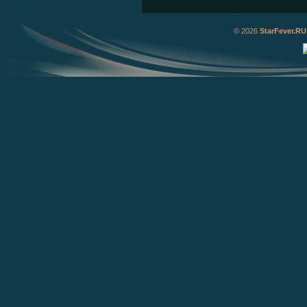
© 2026
StarFever.RU