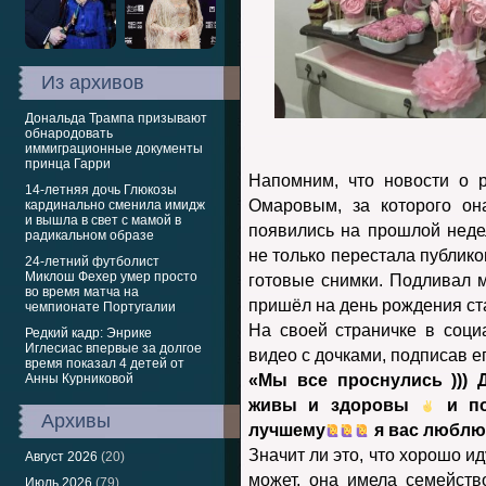
Из архивов
Дональда Трампа призывают
обнародовать
иммиграционные документы
принца Гарри
Напомним, что новости о 
14-летняя дочь Глюкозы
Омаровым, за которого он
кардинально сменила имидж
и вышла в свет с мамой в
появились на прошлой неде
радикальном образе
не только перестала публико
24-летний футболист
Миклош Фехер умер просто
готовые снимки. Подливал м
во время матча на
пришёл на день рождения ст
чемпионате Португалии
На своей страничке в соци
Редкий кадр: Энрике
Иглесиас впервые за долгое
видео с дочками, подписав ег
время показал 4 детей от
Анны Курниковой
«Мы все проснулись ))) 
живы и здоровы
и по
Архивы
лучшему
я вас люблю
Значит ли это, что хорошо ид
Август 2026
(20)
может, она имела семейств
Июль 2026
(79)