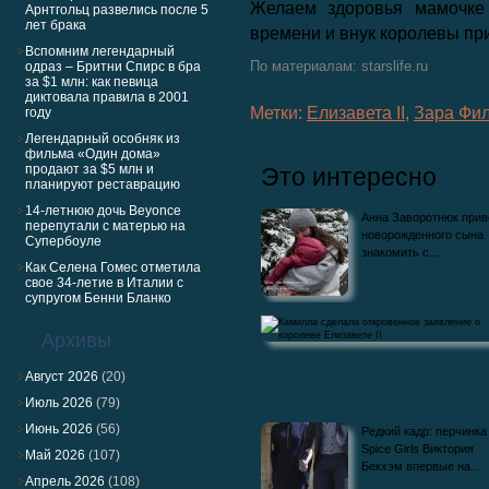
Желаем здоровья мамочке
Арнтгольц развелись после 5
лет брака
времени и внук королевы пр
Вспомним легендарный
одраз – Бритни Спирс в бра
По материалам: starslife.ru
за $1 млн: как певица
диктовала правила в 2001
Метки:
Елизавета II
,
Зара Фи
году
Легендарный особняк из
фильма «Один дома»
продают за $5 млн и
Это интересно
планируют реставрацию
14-летнюю дочь Beyoncе
Анна Заворотнюк прив
перепутали с матерью на
новорожденного сына
Супербоуле
знакомить с…
Как Селена Гомес отметила
свое 34-летие в Италии с
супругом Бенни Бланко
Архивы
Август 2026
(20)
Июль 2026
(79)
Камилла сделала откровенное заявлени
Июнь 2026
(56)
Редкий кадр: перчинка
королеве Елизавете II
Spice Girls Виктория
Май 2026
(107)
Бекхэм впервые на…
Апрель 2026
(108)