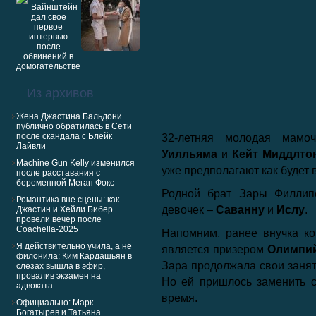
Из архивов
Жена Джастина Бальдони
публично обратилась в Сети
после скандала с Блейк
32-летняя молодая мамо
Лайвли
Уилльяма
и
Кейт Миддлто
Machine Gun Kelly изменился
уже предполагают как будет 
после расставания с
беременной Меган Фокс
Родной брат Зары Филли
Романтика вне сцены: как
девочек –
Саванну
и
Ислу
.
Джастин и Хейли Бибер
провели вечер после
Coachella-2025
Напомним, ранее внучка к
Я действительно учила, а не
является призером
Олимпий
филонила: Ким Кардашьян в
Зара продолжала свои занят
слезах вышла в эфир,
провалив экзамен на
Но ей пришлось заменить ск
адвоката
время.
Официально: Марк
Богатырев и Татьяна