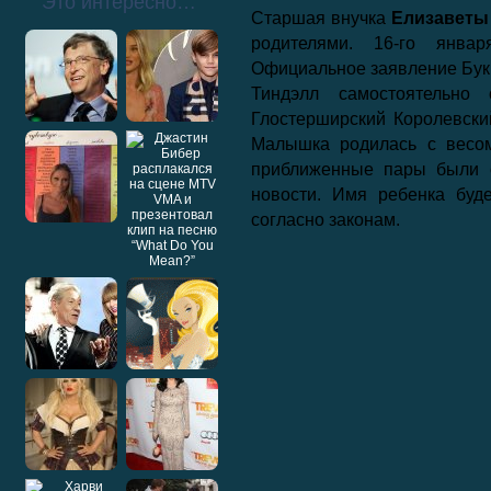
Это интересно…
Старшая внучка
Елизаветы 
родителями. 16-го янва
Официальное заявление Буки
Тиндэлл самостоятельно
Глостерширский Королевский
Малышка родилась с весом
приближенные пары были 
новости. Имя ребенка буд
согласно законам.