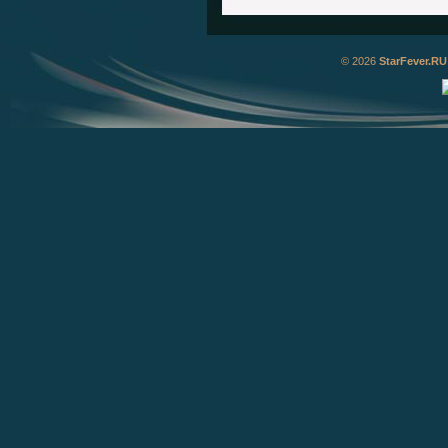
© 2026
StarFever.RU