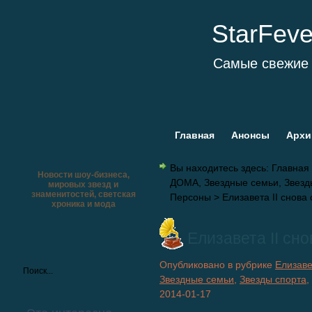
StarFev
Самые свежие 
Главная
Анонсы
Архи
Вы находитесь здесь:
Главная
Новости шоу-бизнеса,
ДОМА
,
Звездные семьи
,
Звезд
мировых звезд и
знаменитостей, светская
Персоны
> Елизавета II снова
хроника и мода
Елизавета II сн
Опубликовано в рубрике
Елизаве
Звездные семьи
,
Звезды спорта
,
2014-01-17