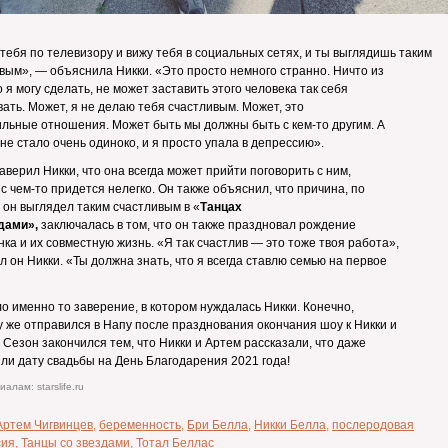
тебя по телевизору и вижу тебя в социальных сетях, и ты выглядишь таким
вым», — объяснила Никки. «Это просто немного странно. Ничто из
то я могу сделать, не может заставить этого человека так себя
вать. Может, я не делаю тебя счастливым. Может, это
льные отношения. Может быть мы должны быть с кем-то другим. А
не стало очень одиноко, и я просто упала в депрессию».
аверил Никки, что она всегда может прийти поговорить с ним,
 с чем-то придется нелегко. Он также объяснил, что причина, по
 он выглядел таким счастливым в «
Танцах
дами»,
заключалась в том, что он также праздновал рождение
нка и их совместную жизнь. «Я так счастлив — это тоже твоя работа»,
л он Никки. «Ты должна знать, что я всегда ставлю семью на первое
о именно то заверение, в котором нуждалась Никки. Конечно,
у же отправился в Напу после празднования окончания шоу к Никки и
 Сезон закончился тем, что Никки и Артем рассказали, что даже
ли дату свадьбы на День Благодарения 2021 года!
алам: starslife.ru
Артем Чигвинцев
,
беременность
,
Бри Белла
,
Никки Белла
,
послеродовая
сия
,
Танцы со звездами
,
Тотал Беллас