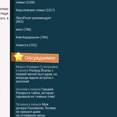
семьи (1108)
олько
Королевские семьи (1017)
 Надя
StarsFever рекомендует
ать в
(863)
кино (788)
Ким Кардашьян (784)
Новости (702)
Обсуждаемое
Мороз Клавдия Степановна
к записи
Развод Йоалы с
первой женой был адом, но
впереди ждала встреча с
ангелом!
Аноним
к записи
Гурцкая.
Раскрыта тайна, которую
скрывали ее темные очки!
Татьяна
к записи
Муж
дочери Пахоменко. Колкер
не пришел даже
на отпевание жены.