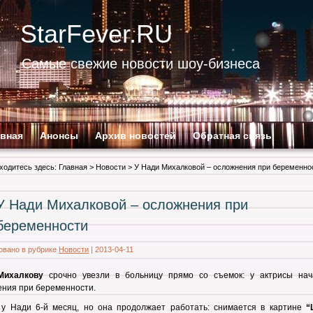
StarFever.RU
Самые свежие новости шоу-бизнеса
авная
Анонсы
Архив новостей
Обратная связь
ходитесь здесь:
Главная
>
Новости
> У Нади Михалковой – осложнения при беременно
У Нади Михалковой – осложнения при
беременности
овано в рубрике
Новости
|
2013-04-11
Михалкову
срочно увезли в больницу прямо со съемок: у актрисы нач
ния при беременности.
 у Нади 6-й месяц, но она продолжает работать: снимается в картине
“