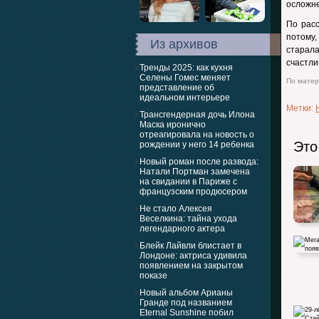
осложне
По расс
потому
Из архивов
старал
счастл
Тренды 2025: как кухня
Селены Гомес меняет
По матери
представление об
идеальном интерьере
Метки:
Трансгендерная дочь Илона
Маска иронично
отреагировала на новость о
Это
рождении у него 14 ребенка
Новый роман после развода:
Натали Портман замечена
на свидании в Париже с
французским продюсером
Не стало Алексея
Веселкина: тайна ухода
легендарного актера
Блейк Лайвли блистает в
Лондоне: актриса удивила
появлением на закрытом
показе
Новый альбом Арианы
Гранде под названием
Меган 
Eternal Sunshine побил
появи