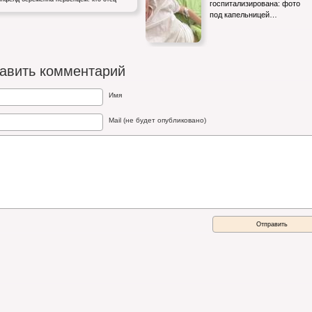
госпитализирована: фото
под капельницей…
няя звезда «Ангелов Чарли» Хейли
фелд беременна…
авить комментарий
Имя
Mail (не будет опубликовано)