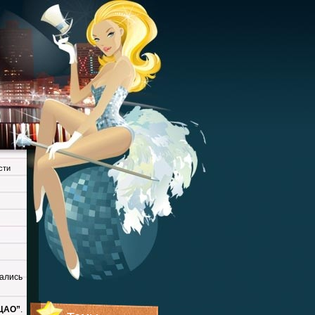
сти
ались
ЦАО”
.