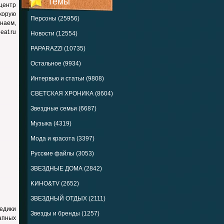
Темы
центр
корую
Персоны (25956)
знаем,
eat.ru
Новости (12554)
PAPARAZZI (10735)
Остальное (9934)
Интервью и статьи (9808)
СВЕТСКАЯ ХРОНИКА (8604)
Звездные семьи (6687)
Музыка (4319)
Мода и красота (3397)
Русские файлы (3053)
ЗВЕЗДНЫЕ ДОМА (2842)
KИНО&TV (2652)
ЗВЕЗДНЫЙ ОТДЫХ (2111)
едики
Звезды и бренды (1257)
апных