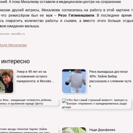
ний. А пока Михалкову оставили в медицинском центре на сохранении.
казам друзей актрисы, Михалкова согласилась на работу в этой картине т
, что режиссёром был ее муж –
Резо Гигинеишвили
. В последнее время
ась сократить количество работы и съемок, а вместо этого больше отдых
ивом ожидании малыша.
алам: starslife.ru
Надя Михалкова
 интересно
Умер в 49 лет из-за
Риск выкидыша достигал
осложнения острого
40%: Хейли Бибер
панкреатита: в Москве…
рассказала о сложном пути
к
Фокс, ожидающая четвертого ребенка,
«Это был самый страшный момент»:
Надя Дорофеева
лась в кружевном…
принцесса Беатрис откровенно о…