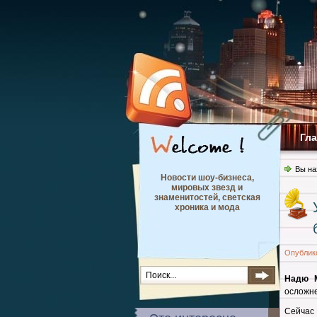
Гл
Вы на
Новости шоу-бизнеса,
мировых звезд и
знаменитостей, светская
хроника и мода
Опублик
Надю 
осложне
Сейчас