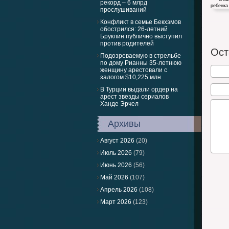
рекорд – 6 млрд
прослушиваний
Конфликт в семье Бекхэмов
обострился: 26-летний
Бруклин публично выступил
29-лет
против родителей
Стайн
Ост
Подозреваемую в стрельбе
по дому Рианны 35-летнюю
женщину арестовали с
залогом $10,225 млн
В Турции выдали ордер на
арест звезды сериалов
Ханде Эрчел
Архивы
Август 2026
(20)
Июль 2026
(79)
Июнь 2026
(56)
Май 2026
(107)
Апрель 2026
(108)
Март 2026
(123)