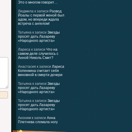
Это о многом говорит…
Людмила
к записи
Развод
Йоалы с первой женой был
адом, но впереди ждала
встреча с ангелом!
Татьяна
к записи
Звезды
просят дать Лазареву
«Народного артиста»
Лариса
к записи
Что на
самом деле случилось с
Анной Николь Смит?
Анастасия
к записи
Лариса
Копенкина считает себя
виновной в смерти дочери
Татьяна
к записи
Звезды
просят дать Лазареву
«Народного артиста»
Татьяна
к записи
Звезды
просят дать Лазареву
«Народного артиста»
Аноним
к записи
Анна
Плетнева сломала ногу