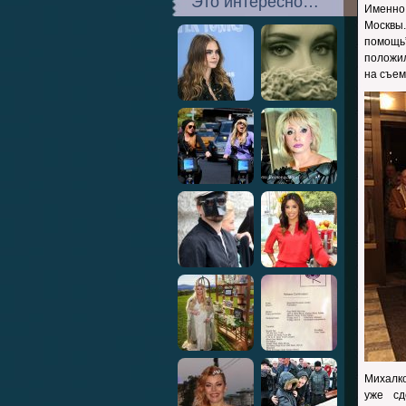
Это интересно…
Именно
Москвы.
помощь”
положил
на съем
Михалко
уже сд