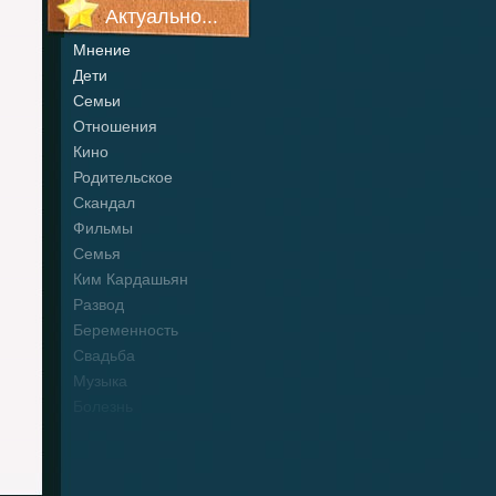
Актуально...
Мнение
Дети
Семьи
Отношения
Кино
Родительское
Скандал
Фильмы
Семья
Ким Кардашьян
Развод
Беременность
Свадьба
Музыка
Болезнь