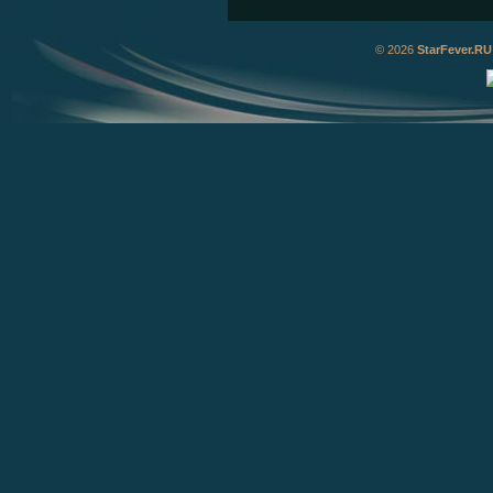
© 2026
StarFever.RU