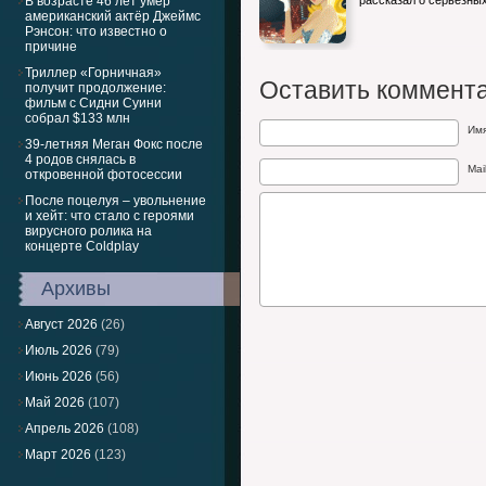
В возрасте 46 лет умер
рассказал о серьёзн
американский актёр Джеймс
Рэнсон: что известно о
причине
Триллер «Горничная»
Оставить коммент
получит продолжение:
фильм с Сидни Суини
собрал $133 млн
Им
39-летняя Меган Фокс после
4 родов снялась в
Mai
откровенной фотосессии
После поцелуя – увольнение
и хейт: что стало с героями
вирусного ролика на
концерте Coldplay
Архивы
Август 2026
(26)
Июль 2026
(79)
Июнь 2026
(56)
Май 2026
(107)
Апрель 2026
(108)
Март 2026
(123)