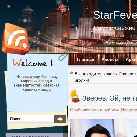
StarFev
Самые свежие 
Главная
Анонсы
Архи
Вы находитесь здесь:
Главная
Новости шоу-бизнеса,
иголки!
мировых звезд и
знаменитостей, светская
хроника и мода
Зверев. Эй, не т
Опубликовано в рубрике
Новост