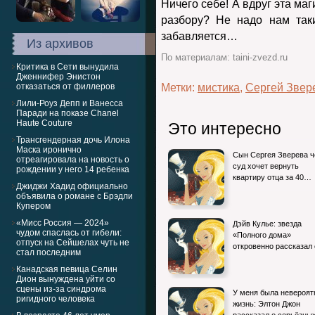
Ничего себе! А вдруг эта маг
разбору? Не надо нам так
забавляется…
Из архивов
По материалам: taini-zvezd.ru
Критика в Сети вынудила
Дженнифер Энистон
отказаться от филлеров
Метки:
мистика
,
Сергей Звер
Лили-Роуз Депп и Ванесса
Паради на показе Chanel
Haute Couture
Это интересно
Трансгендерная дочь Илона
Маска иронично
Сын Сергея Зверева ч
отреагировала на новость о
суд хочет вернуть
рождении у него 14 ребенка
квартиру отца за 40…
Джиджи Хадид официально
объявила о романе с Брэдли
Купером
«Мисс Россия — 2024»
Дэйв Кулье: звезда
чудом спаслась от гибели:
«Полного дома»
отпуск на Сейшелах чуть не
откровенно рассказал
стал последним
Канадская певица Селин
Дион вынуждена уйти со
сцены из-за синдрома
У меня была невероят
ригидного человека
жизнь: Элтон Джон