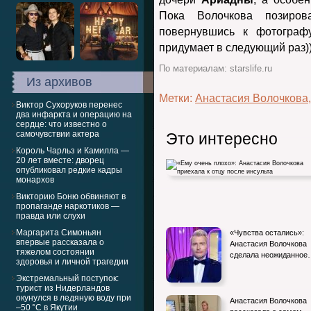
Пока Волочкова позиров
повернувшись к фотографу
придумает в следующий раз)
По материалам: starslife.ru
Из архивов
Метки:
Анастасия Волочкова
Виктор Сухоруков перенес
два инфаркта и операцию на
сердце: что известно о
самочувствии актера
Это интересно
Король Чарльз и Камилла —
20 лет вместе: дворец
опубликовал редкие кадры
монархов
Викторию Боню обвиняют в
пропаганде наркотиков —
правда или слухи
«Ему очень плохо»: Анастасия Волочко
Маргарита Симоньян
«Чувства остались»:
приехала к отцу после…
впервые рассказала о
Анастасия Волочкова
тяжелом состоянии
сделала неожиданное
здоровья и личной трагедии
Экстремальный поступок:
турист из Нидерландов
окунулся в ледяную воду при
Анастасия Волочкова
–50 °C в Якутии