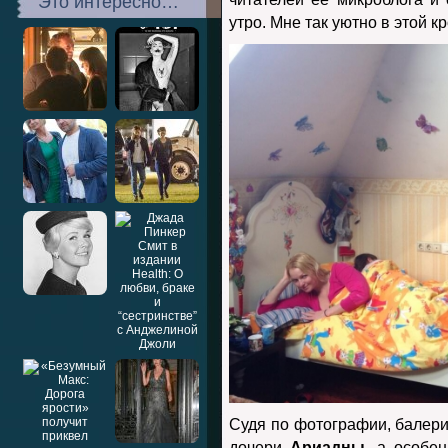
Это интересно…
утро. Мне так уютно в этой к
Судя по фотографии, балери
дочери
Ариадны
, а особен