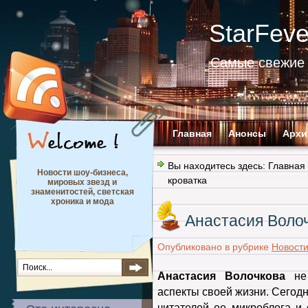
StarFev
Самые свежие 
Главная
Анонсы
Архи
Вы находитесь здесь:
Главная
Новости шоу-бизнеса,
кроватка
мировых звезд и
знаменитостей, светская
хроника и мода
Анастасия Волоч
Опубликовано в рубрике
Новост
Анастасия Волочкова
не 
аспекты своей жизни. Сегод
читателей ее микроблога и