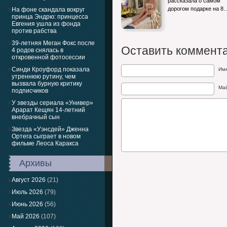
рассказала о самом
дорогом подарке на 8
На фоне скандала вокруг
принца Эндрю: принцесса
Евгения ушла из фонда
против рабства
39-летняя Меган Фокс после
Оставить коммент
4 родов снялась в
откровенной фотосессии
Синди Кроуфорд показала
Им
утреннюю рутину, чем
вызвала бурную критику
Mai
подписчиков
У звезды сериала «Универ»
Арарат Кещян 14-летний
внебрачный сын
Звезда «Уэнсдей» Дженна
Ортега сыграет в новом
фильме Леоса Каракса
Архивы
Август 2026
(21)
Июль 2026
(79)
Июнь 2026
(56)
Май 2026
(107)