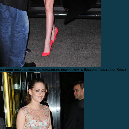
ты явно постарались максимально подчеркнуть бесконечность ног Крис)