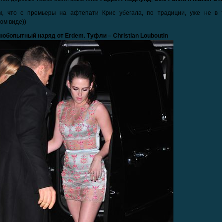
м, что с премьеры на афтепати Крис убегала, по традиции, уже не в 
ом виде))
юбопытный наряд от Erdem. Туфли – Christian Louboutin