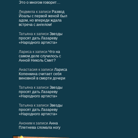
Это о многом говорит…
Людмила
к записи
Развод
Йоалы с первой женой был
адом, но впереди ждала
встреча с ангелом!
Татьяна
к записи
Звезды
просят дать Лазареву
«Народного артиста»
Лариса
к записи
Что на
самом деле случилось с
Анной Николь Смит?
Анастасия
к записи
Лариса
Копенкина считает себя
виновной в смерти дочери
Татьяна
к записи
Звезды
просят дать Лазареву
«Народного артиста»
Татьяна
к записи
Звезды
просят дать Лазареву
«Народного артиста»
Аноним
к записи
Анна
Плетнева сломала ногу