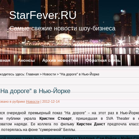
StarFever.RU
Самые свежие новости шоу-бизнеса
авная
Анонсы
Архив новостей
Обратная связь
ходитесь здесь:
Главная
>
Новости
> “На дороге” в Нью-Йорке
“На дороге” в Нью-Йорке
овано в рубрике
Новости
|
2012-12-14
лся очередной премьерный показ “На дороге” – на этот раз в Нью-Йорке
ие публики украла
Кристен Стюарт
, пришедшая в SVA Theater в 
оватом наряде. Ее коллега по фильму
Кирстен Данст
предпочла класс
 потерялась на фоне “сумеречной” Беллы.
ной дорожке также были замечены
Гарретт Хедлунд
,
Сэм Райли
и
Майкл Ст