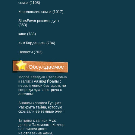
семьи (1108)
Королевские семьи (1017)
StarsFever рекомендует
(863)
кино (788)
Ким Кардашьян (784)
Новости (702)
Обсуждаемое
Мороз Клавдия Степановна
к записи
Развод Йоалы с
первой женой был адом, но
впереди ждала встреча с
ангелом!
Аноним
к записи
Гурцкая.
Раскрыта тайна, которую
скрывали ее темные очки!
Татьяна
к записи
Муж
дочери Пахоменко. Колкер
не пришел даже
на отпевание жены.