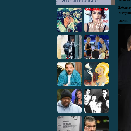
Это интересно…
Добави
гламурн
Очень л