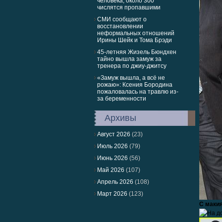
человека, около 300
числятся пропавшими
СМИ сообщают о
восстановлении
неформальных отношений
Ирины Шейк и Тома Брэди
45-летняя Жизель Бюндхен
тайно вышла замуж за
тренера по джиу-джитсу
«Замуж вышла, а всё не
рожаю»: Ксения Бородина
пожаловалась на травлю из-
за беременности
Архивы
Август 2026
(23)
Июль 2026
(79)
Июнь 2026
(56)
Май 2026
(107)
Апрель 2026
(108)
Март 2026
(123)
С макия