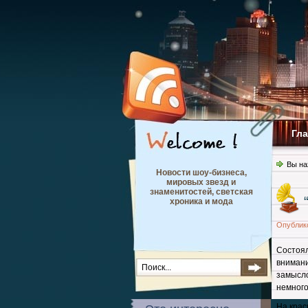
Гл
Вы на
Новости шоу-бизнеса,
мировых звезд и
знаменитостей, светская
хроника и мода
Опублик
Состоя
вниман
замысл
немного
На крас