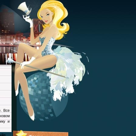
. Все
новом
ику и
айп
.