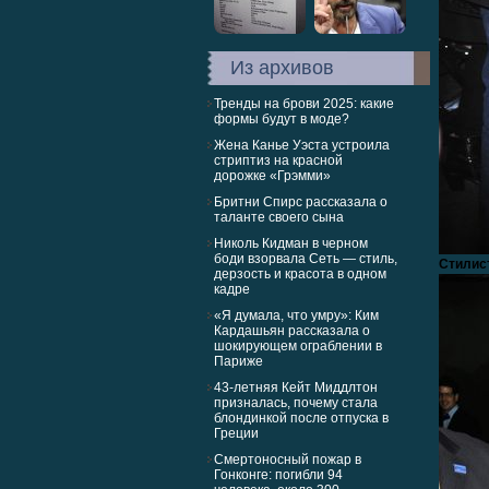
Из архивов
Тренды на брови 2025: какие
формы будут в моде?
Жена Канье Уэста устроила
стриптиз на красной
дорожке «Грэмми»
Бритни Спирс рассказала о
таланте своего сына
Николь Кидман в черном
боди взорвала Сеть — стиль,
Стилис
дерзость и красота в одном
кадре
«Я думала, что умру»: Ким
Кардашьян рассказала о
шокирующем ограблении в
Париже
43-летняя Кейт Миддлтон
призналась, почему стала
блондинкой после отпуска в
Греции
Смертоносный пожар в
Гонконге: погибли 94