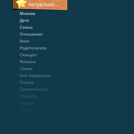
Актуально...
Мнение
Дети
Семьи
Отношения
Кино
Родительское
Скандал
Фильмы
Семья
Ким Кардашьян
Развод
Беременность
Свадьба
Музыка
Болезнь