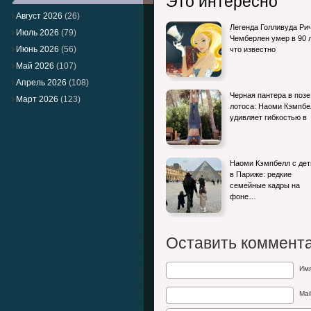
Это интересно
Август 2026
(26)
Легенда Голливуда Ри
Июль 2026
(79)
Чемберлен умер в 90 л
Июнь 2026
(56)
что известно
Май 2026
(107)
Апрель 2026
(108)
Черная пантера в позе
Март 2026
(123)
лотоса: Наоми Кэмпбе
удивляет гибкостью в
Наоми Кэмпбелл с де
в Париже: редкие
семейные кадры на
фоне…
Оставить коммент
Им
Mai