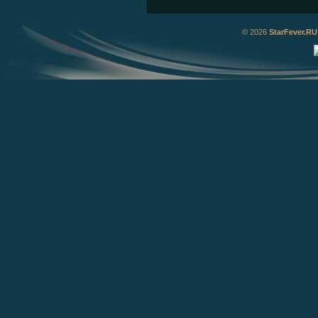
© 2026
StarFever.RU