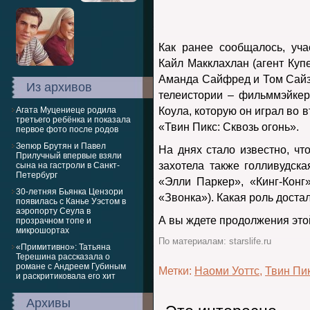
Как ранее сообщалось, уч
Кайл Макклахлан (агент Куп
Аманда Сайфред и Том Сайз
Из архивов
телеистории – фильммэйке
Агата Муцениеце родила
Коула, которую он играл во
третьего ребёнка и показала
«Твин Пикс: Сквозь огонь».
первое фото после родов
Зепюр Брутян и Павел
На днях стало известно, чт
Прилучный впервые взяли
захотела также голливудск
сына на гастроли в Санкт-
Петербург
«Элли Паркер», «Кинг-Конг
30-летняя Бьянка Цензори
«Звонка»). Какая роль доста
появилась с Канье Уэстом в
аэропорту Сеула в
А вы ждете продолжения это
прозрачном топе и
микрошортах
По материалам: starslife.ru
«Примитивно»: Татьяна
Терешина рассказала о
романе с Андреем Губиным
Метки:
Наоми Уоттс
,
Твин Пи
и раскритиковала его хит
Архивы