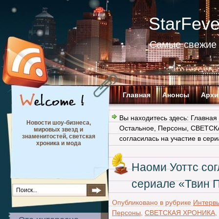
StarFev
Самые свежие 
Главная
Анонсы
Архи
Вы находитесь здесь:
Главная
Новости шоу-бизнеса,
Остальное
,
Персоны
,
СВЕТСК
мировых звезд и
знаменитостей, светская
согласилась на участие в сер
хроника и мода
Наоми Уоттс сог
сериале «Твин 
Опубликовано в рубрике
Интервь
Персоны
,
СВЕТСКАЯ ХРОНИКА
,