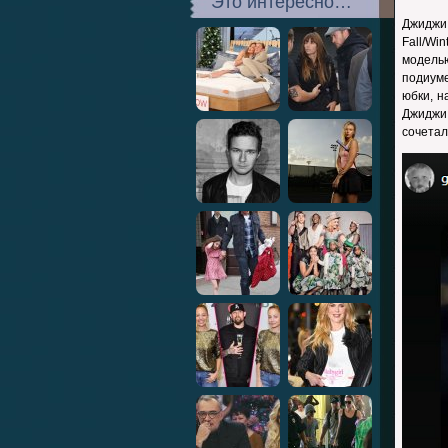
Это интересно…
Джиджи
Fall/Wi
модель
подиуме
юбки, н
Джиджи
сочетал