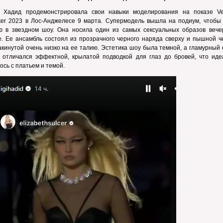
 Хадид продемонстрировала свои навыки моделирования на показе Ve
nter 2023 в Лос-Анджелесе 9 марта. Супермодель вышла на подиум, чтобы 
ю в звездном шоу. Она носила один из самых сексуальных образов вече
. Ее ансамбль состоял из прозрачного черного наряда сверху и пышной ч
акинутой очень низко на ее талию. Эстетика шоу была темной, а гламурный
 отличался эффектной, крылатой подводкой для глаз до бровей, что иде
ось с платьем и темой.