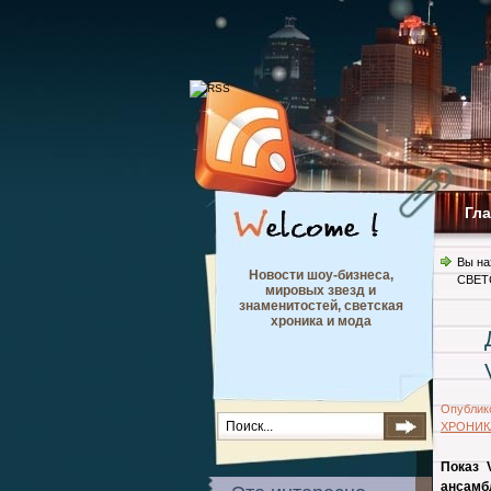
Гл
Вы на
Новости шоу-бизнеса,
СВЕТ
мировых звезд и
знаменитостей, светская
хроника и мода
Опублик
ХРОНИК
Показ 
ансамбл