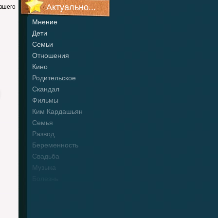
Актуально...
вшего
Мнение
Дети
Семьи
Отношения
Кино
Родительское
Скандал
Фильмы
Ким Кардашьян
Семья
Развод
Беременность
Свадьба
Музыка
Болезнь