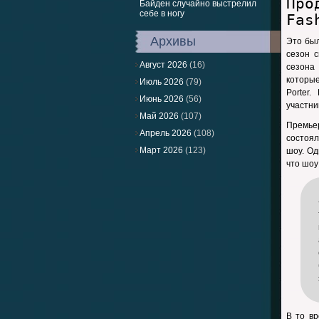
Про
Байден случайно выстрелил
себе в ногу
Fas
Архивы
Это был
сезон с
Август 2026
(16)
сезона
которы
Июль 2026
(79)
Porter
Июнь 2026
(56)
участни
Май 2026
(107)
Премьер
Апрель 2026
(108)
состоя
Март 2026
(123)
шоу. Од
что шоу
В то вр