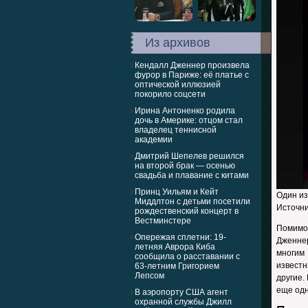
Из архивов
Кендалл Дженнер произвела
фурор в Париже: её платье с
оптической иллюзией
покорило соцсети
Ирина Антоненко родила
дочь в Америке: отцом стал
владелец теннисной
академии
Дмитрий Шепелев решился
на второй брак — осенью
свадьба и плавание с китами
Принц Уильям и Кейт
Один из
Миддлтон с детьми посетили
Источни
рождественский концерт в
Вестминстере
Помимо 
Опережая сплетни: 19-
Дженнер
летняя Аврора Киба
многим
сообщила о расставании с
извест
63-летним Григорием
Лепсом
другие.
еще одн
В аэропорту США агент
охранной службы Джилл