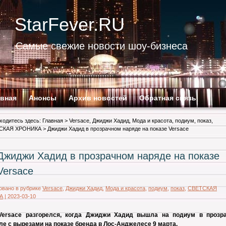
StarFever.RU
Самые свежие новости шоу-бизнеса
авная
Анонсы
Архив новостей
Обратная связь
ходитесь здесь:
Главная
>
Versace
,
Джиджи Хадид
,
Мода и красота
,
подиум
,
показ
,
СКАЯ ХРОНИКА
> Джиджи Хадид в прозрачном наряде на показе Versace
Джиджи Хадид в прозрачном наряде на показе
Versace
овано в рубрике
Versace
,
Джиджи Хадид
,
Мода и красота
,
подиум
,
показ
,
СВЕТСКАЯ
А
|
2023-03-10
Versace разгорелся, когда Джиджи Хадид вышла на подиум в прозр
е с вырезами на показе бренда в Лос-Анджелесе 9 марта.