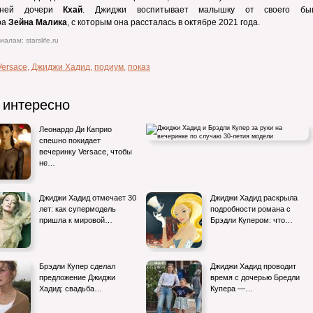
етней дочери
Кхай
. Джиджи воспитывает малышку от своего бы
ра
Зейна Малика
, с которым она рассталась в октябре 2021 года.
алам: starslife.ru
Versace
,
Джиджи Хадид
,
подиум
,
показ
 интересно
Леонардо Ди Каприо
спешно покидает
вечеринку Versace, чтобы
не…
Джиджи Хадид и Брэдли Купер за руки на
Джиджи Хадид отмечает 30
Джиджи Хадид раскрыла
вечеринке по случаю 30-летия
лет: как супермодель
подробности романа с
пришла к мировой…
Брэдли Купером: что…
Брэдли Купер сделал
Джиджи Хадид проводит
предложение Джиджи
время с дочерью Бредли
Хадид: свадьба…
Купера —…