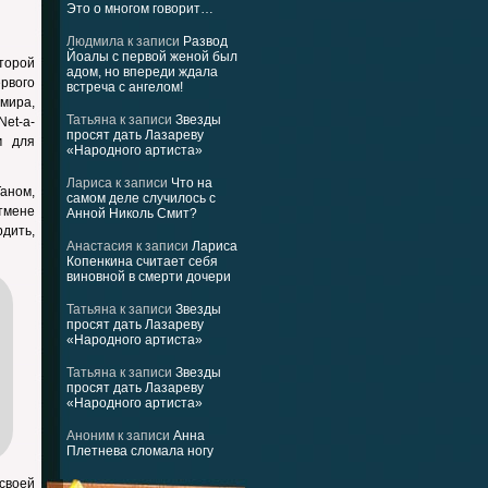
Это о многом говорит…
Людмила
к записи
Развод
Йоалы с первой женой был
торой
адом, но впереди ждала
ервого
встреча с ангелом!
мира,
Татьяна
к записи
Звезды
et-a-
просят дать Лазареву
м для
«Народного артиста»
Лариса
к записи
Что на
аном,
самом деле случилось с
тмене
Анной Николь Смит?
рдить,
Анастасия
к записи
Лариса
Копенкина считает себя
виновной в смерти дочери
Татьяна
к записи
Звезды
просят дать Лазареву
«Народного артиста»
Татьяна
к записи
Звезды
просят дать Лазареву
«Народного артиста»
Аноним
к записи
Анна
Плетнева сломала ногу
своей