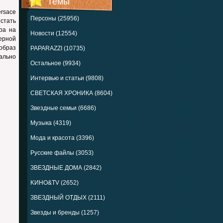
Темы
rsace
Персоны (25956)
стать
ра на
Новости (12554)
ерной
 образ
PAPARAZZI (10735)
ально
Остальное (9934)
Интервью и статьи (9808)
СВЕТСКАЯ ХРОНИКА (8604)
Звездные семьи (6686)
Музыка (4319)
Мода и красота (3396)
Русские файлы (3053)
ЗВЕЗДНЫЕ ДОМА (2842)
KИНО&TV (2652)
ЗВЕЗДНЫЙ ОТДЫХ (2111)
Звезды и бренды (1257)