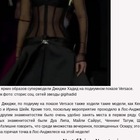
 ярких образов супермодели Джиджи Хадид на подиумном показе Versace.
к фото: сторис соц. сетей звезды gigihadid
Джиджи, по подиуму на показе Versace также ходили такие модели, как Ке
 и Ирина Шейк. Кроме того, поскольку мероприятие проходило в Лос-Андже
 другим знаменитостям было очень удобно занять места в первом ряду. 
ных знаменитостей были Дуа Липа, Майли Сайрус, Ченнинг Татум, 
 Излишне говорить, что среди множества вечеринок, посвященных Оскару, эт
а горячая точка в Лос-Анджелесе на этой неделе!