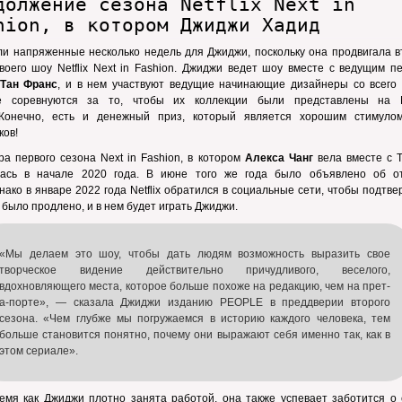
должение сезона Netflix Next in
hion, в котором Джиджи Хадид
и напряженные несколько недель для Джиджи, поскольку она продвигала в
воего шоу Netflix Next in Fashion. Джиджи ведет шоу вместе с ведущим п
Тан Франс
, и в нем участвуют ведущие начинающие дизайнеры со всего 
е соревнуются за то, чтобы их коллекции были представлены на N
. Конечно, есть и денежный приз, который является хорошим стимуло
ков!
а первого сезона Next in Fashion, в котором
Алекса Чанг
вела вместе с Т
лась в начале 2020 года. В июне того же года было объявлено об о
нако в январе 2022 года Netflix обратился в социальные сети, чтобы подтве
 было продлено, и в нем будет играть Джиджи.
«Мы делаем это шоу, чтобы дать людям возможность выразить свое
творческое видение действительно причудливого, веселого,
вдохновляющего места, которое больше похоже на редакцию, чем на прет-
а-порте», — сказала Джиджи изданию PEOPLE в преддверии второго
сезона. «Чем глубже мы погружаемся в историю каждого человека, тем
больше становится понятно, почему они выражают себя именно так, как в
этом сериале».
емя как Джиджи плотно занята работой, она также успевает заботится о 