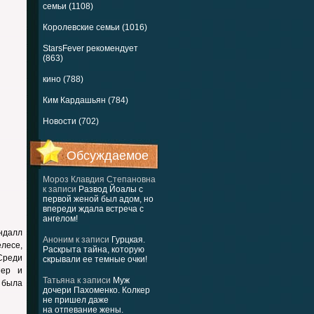
семьи (1108)
Королевские семьи (1016)
StarsFever рекомендует
(863)
кино (788)
Ким Кардашьян (784)
Новости (702)
Обсуждаемое
Мороз Клавдия Степановна
к записи
Развод Йоалы с
первой женой был адом, но
впереди ждала встреча с
ангелом!
ндалл
Аноним
к записи
Гурцкая.
лесе,
Раскрыта тайна, которую
Среди
скрывали ее темные очки!
Шер и
Татьяна
к записи
Муж
о была
дочери Пахоменко. Колкер
не пришел даже
на отпевание жены.