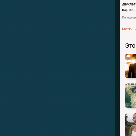
двухл
партне
По матери
Метки:
Это