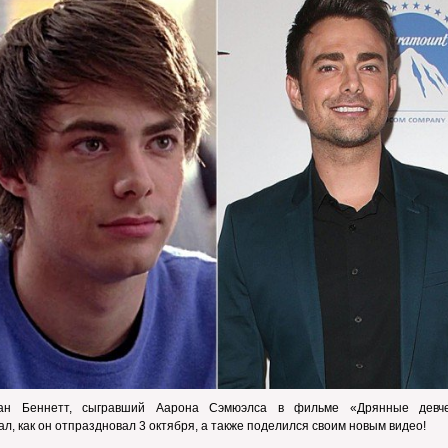
ан Беннетт, сыгравший Аарона Сэмюэлса в фильме «Дрянные девче
ал, как он отпраздновал 3 октября, а также поделился своим новым видео!