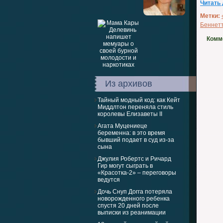
Читать
Метки:
Беннет
Комм
Из архивов
Тайный модный код: как Кейт
Миддлтон переняла стиль
королевы Елизаветы II
Агата Муцениеце
беременна: в это время
бывший подает в суд из-за
сына
Джулия Робертс и Ричард
Гир могут сыграть в
«Красотка-2» – переговоры
ведутся
Дочь Снуп Догга потеряла
новорожденного ребенка
спустя 20 дней после
выписки из реанимации