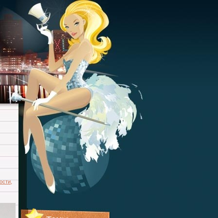
ости
,