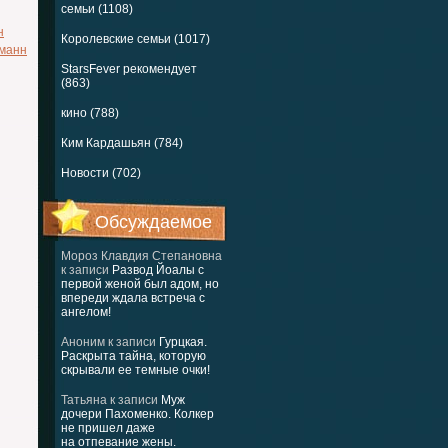
семьи (1108)
н
Королевские семьи (1017)
манн
StarsFever рекомендует
(863)
кино (788)
Ким Кардашьян (784)
Новости (702)
Обсуждаемое
Мороз Клавдия Степановна
к записи
Развод Йоалы с
первой женой был адом, но
впереди ждала встреча с
ангелом!
Аноним
к записи
Гурцкая.
Раскрыта тайна, которую
скрывали ее темные очки!
Татьяна
к записи
Муж
дочери Пахоменко. Колкер
не пришел даже
на отпевание жены.