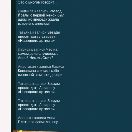
Это о многом говорит…
Людмила
к записи
Развод
Йоалы с первой женой был
адом, но впереди ждала
встреча с ангелом!
Татьяна
к записи
Звезды
просят дать Лазареву
«Народного артиста»
Лариса
к записи
Что на
самом деле случилось с
Анной Николь Смит?
Анастасия
к записи
Лариса
Копенкина считает себя
виновной в смерти дочери
Татьяна
к записи
Звезды
просят дать Лазареву
«Народного артиста»
Татьяна
к записи
Звезды
просят дать Лазареву
«Народного артиста»
Аноним
к записи
Анна
Плетнева сломала ногу