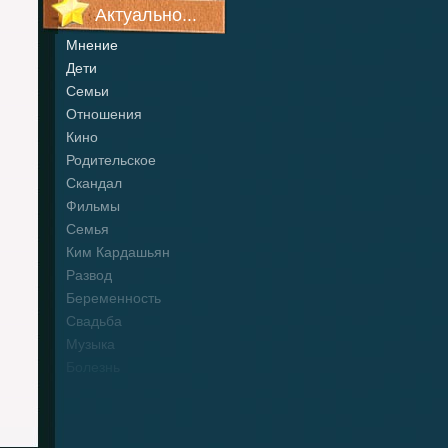
Актуально...
Мнение
Дети
Семьи
Отношения
Кино
Родительское
Скандал
Фильмы
Семья
Ким Кардашьян
Развод
Беременность
Свадьба
Музыка
Болезнь