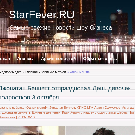
StarFever.RU
Самые свежие новости шоу-бизнеса
авная
Анонсы
Архив новостей
Обратная связь
ходитесь здесь:
Главная
>Записи с меткой ‘
«Удиви меня!»
’
Джонатан Беннетт отпраздновал День девочек-
подростков 3 октября
овано в рубрике
«Удиви меня!»
,
Jonathan Bennett
,
KИНО&TV
,
Аарон Самуэльс
,
Аманда
д
,
Джонатан Беннетт
,
Дрянные девченки
,
Кади Херон
,
Линдсей Лохан
,
Лэйси Шабер
,
Нов
убельманн
|
2019-10-10