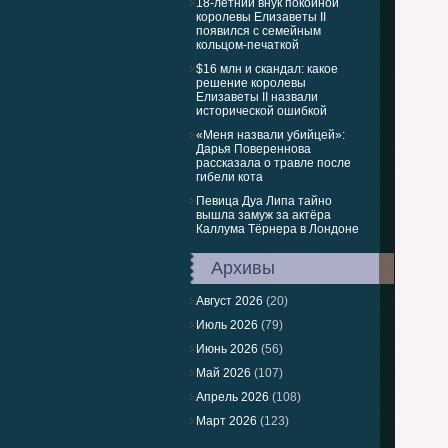
18-летний внук покойной
королевы Елизаветы II
появился с семейным
кольцом-печаткой
$16 млн и скандал: какое
решение королевы
Елизаветы II назвали
исторической ошибкой
«Меня назвали убийцей»:
Дарья Повереннова
рассказала о травле после
гибели кота
Певица Дуа Липа тайно
вышла замуж за актёра
Каллума Тёрнера в Лондоне
Архивы
Август 2026
(20)
Июль 2026
(79)
Июнь 2026
(56)
Май 2026
(107)
Апрель 2026
(108)
Март 2026
(123)