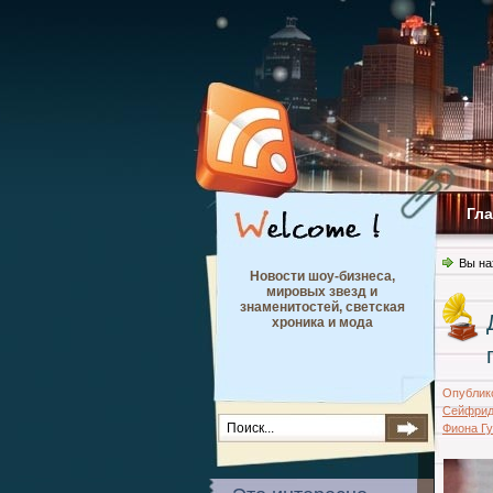
Гл
Вы на
Новости шоу-бизнеса,
мировых звезд и
знаменитостей, светская
хроника и мода
Опублик
Сейфри
Фиона Г