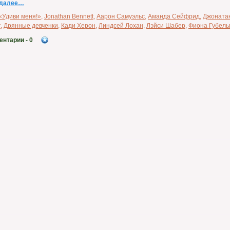
 далее…
«Удиви меня!»
,
Jonathan Bennett
,
Аарон Самуэльс
,
Аманда Сейфрид
,
Джоната
т
,
Дрянные девченки
,
Кади Херон
,
Линдсей Лохан
,
Лэйси Шабер
,
Фиона Губель
ентарии
- 0