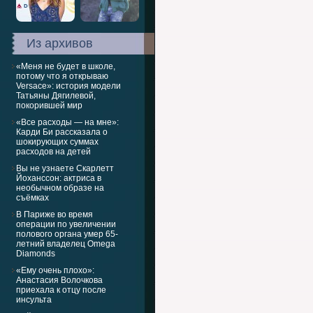
Из архивов
«Меня не будет в школе,
потому что я открываю
Versace»: история модели
Татьяны Дягилевой,
покорившей мир
«Все расходы — на мне»:
Карди Би рассказала о
шокирующих суммах
расходов на детей
Вы не узнаете Скарлетт
Йоханссон: актриса в
необычном образе на
съёмках
В Париже во время
операции по увеличении
полового органа умер 65-
летний владелец Omega
Diamonds
«Ему очень плохо»:
Анастасия Волочкова
приехала к отцу после
инсульта