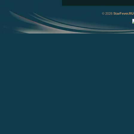
© 2026
StarFever.RU