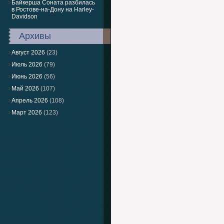
Байкерша Соната разбилась
в Ростове-на-Дону на Harley-
Davidson
Архивы
Август 2026
(23)
Июль 2026
(79)
Июнь 2026
(56)
Май 2026
(107)
Апрель 2026
(108)
Март 2026
(123)