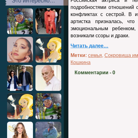
Это интересно…
Российская актриса и т
подробностями отношений с
конфликтах с сестрой. В 
артистка призналась, чт
эмоциональным ребенком,
возникали ссоры и драки.
Читать далее…
Метки:
семья
,
Сокровища им
Кошкина
Комментарии
- 0