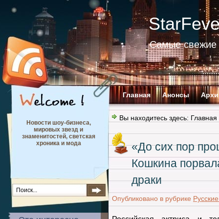
StarFev
Самые свежие 
Главная
Анонсы
Архи
Вы находитесь здесь:
Главная
Новости шоу-бизнеса,
мировых звезд и
знаменитостей, светская
хроника и мода
«До сих пор пр
Кошкина порвала
драки
Опубликовано в рубрике
Русские