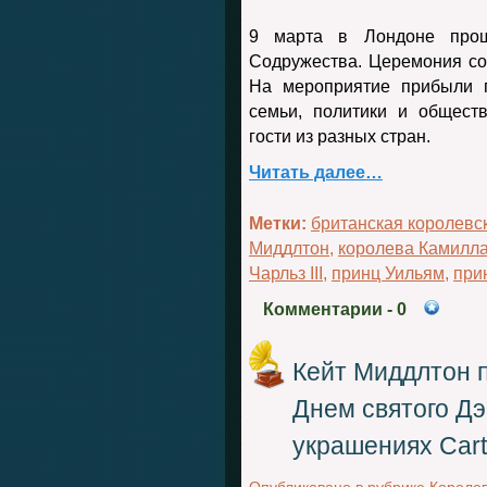
9 марта в Лондоне прош
Содружества. Церемония со
На мероприятие прибыли п
семьи, политики и общест
гости из разных стран.
Читать далее…
Метки:
британская королевс
Миддлтон
,
королева Камилл
Чарльз III
,
принц Уильям
,
при
Комментарии
- 0
Кейт Миддлтон 
Днем святого Дэ
украшениях Cart