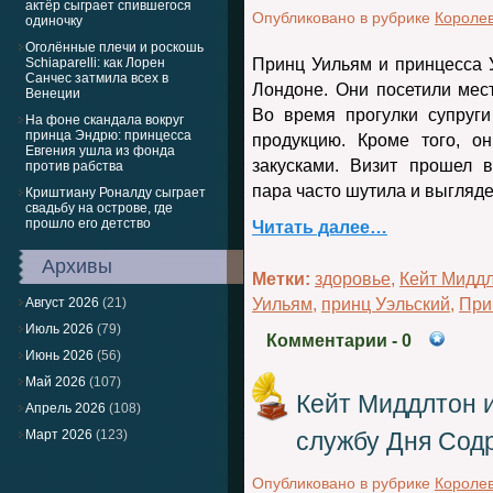
актёр сыграет спившегося
Опубликовано в рубрике
Королев
одиночку
Оголённые плечи и роскошь
Schiaparelli: как Лорен
Принц Уильям и принцесса 
Санчес затмила всех в
Лондоне. Они посетили мес
Венеции
Во время прогулки супруг
На фоне скандала вокруг
принца Эндрю: принцесса
продукцию. Кроме того, о
Евгения ушла из фонда
закусками. Визит прошел 
против рабства
пара часто шутила и выгляд
Криштиану Роналду сыграет
свадьбу на острове, где
прошло его детство
Читать далее…
Архивы
Метки:
здоровье
,
Кейт Мидд
Август 2026
(21)
Уильям
,
принц Уэльский
,
При
Июль 2026
(79)
Комментарии
- 0
Июнь 2026
(56)
Май 2026
(107)
Кейт Миддлтон 
Апрель 2026
(108)
Март 2026
(123)
службу Дня Сод
Опубликовано в рубрике
Королев