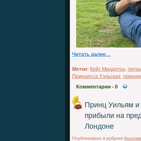
Читать далее…
Метки:
Кейт Миддлтон
,
пито
Принцесса Уэльская
,
принце
Комментарии
- 0
Принц Уильям и
прибыли на пре
Лондоне
Опубликовано в рубрике
Королев