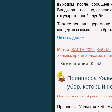
выходом после сообщени
Виндзора по подозрени
государственной службе.
Торжественная церемон
концертных комплексов брит
Читать далее…
Метки:
BAFTA-2026
,
Кейт Ми
Уильям
,
принц Уэльский
,
при
Комментарии
- 0
Принцесса Уэль
убор, который н
Опубликовано в рубрике
Королев
Принцесса Уэльская Кейт М