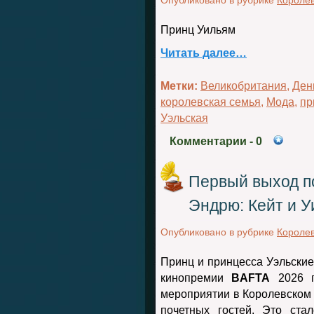
Опубликовано в рубрике
Королев
Принц
Уильям
Читать далее…
Метки:
Великобритания
,
Ден
королевская семья
,
Мода
,
пр
Уэльская
Комментарии
- 0
Первый выход п
Эндрю: Кейт и 
Опубликовано в рубрике
Королев
Принц и принцесса Уэльские
кинопремии
BAFTA
2026 г
мероприятии в Королевском 
почетных гостей. Это ст