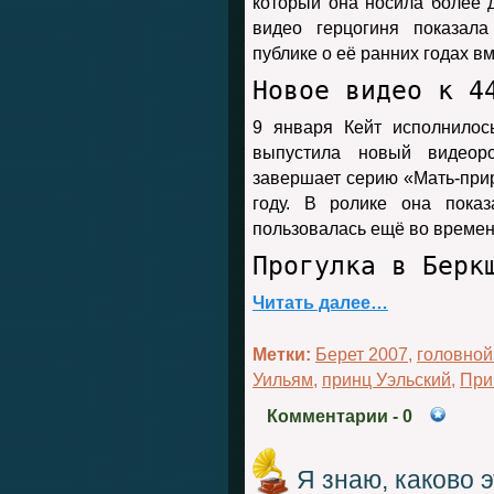
который она носила более 
видео герцогиня показал
публике о её ранних годах в
Новое видео к 4
9 января Кейт исполнилос
выпустила новый видеор
завершает серию «Мать-прир
году. В ролике она показ
пользовалась ещё во времен
Прогулка в Берк
Читать далее…
Метки:
Берет 2007
,
головной
Уильям
,
принц Уэльский
,
При
Комментарии
- 0
Я знаю, каково 