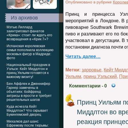
Опубликовано в рубрике
Королев
Принц и принцесса Уэль
Из архивов
мероприятий в Лондоне. В 
пивоварне Southwark Brewin
Мэтью Лиллард
заинтриговал фанатов
пиво и разливают его по бо
«Крика»: стоит ли ждать его
возвращения в «Крик 7»?
участвовал в дегустации. В 
Испанская королевская
постановки диагноза почти от
семья пополнила коллекцию
восковых фигур в Мадриде:
Читать далее…
фото
Национальный праздник в
Уэльсе: Кейт Миддлтон и
Метки:
здоровье
,
Кейт Мидд
принц Уильям готовятся к
Уильям
,
принц Уэльский
,
При
важному визиту!
Бен Аффлек и Дженнифер
Комментарии
- 0
Гарнер замечены в
объятиях: бойфренд
актрисы в ярости и требует
решительных шагов
Принц Уильям п
Куда исчезла Кейт
Миддлтон во вре
Миддлтон? Что скрывает
Букингемский дворец
реакция принце
Михалков дал шанс
Ефремову после тюрьмы: