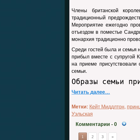
Члены британской короле
традиционный предрождест
Мероприятие ежегодно пров
отъездом в поместье Сандр
монархия традиционно прово
Среди гостей была и семья 
прибыл вместе с супругой К
на приеме присутствовали 
семьи.
Образы семьи пр
Читать далее…
Метки:
Кейт Миддлтон
,
прин
Уэльская
Комментарии
- 0
1
2
3
»