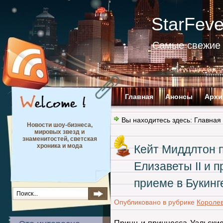
StarFev
Самые свежие 
Главная
Анонсы
Архи
Вы находитесь здесь:
Главная
Новости шоу-бизнеса,
мировых звезд и
знаменитостей, светская
хроника и мода
Кейт Миддлтон 
Елизаветы II и 
приеме в Букин
Опубликовано в рубрике
Королев