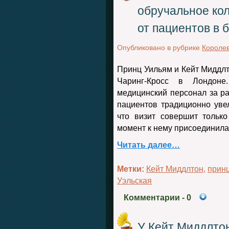
обручальное кол
от пациентов в 
Опубликовано в рубрике
Королев
Принц Уильям и Кейт Миддлт
Чаринг-Кросс в Лондоне
медицинский персонал за ра
пациентов традиционно уве
что визит совершит тольк
момент к нему присоединилас
Читать далее…
Метки:
Кейт Миддлтон
,
прин
Уэльская
Комментарии
- 0
У Кейт Миддлто