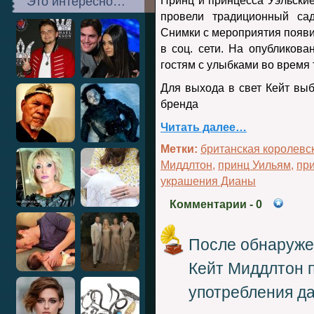
Это интересно…
Принц и принцесса Уэльски
провели традиционный с
Снимки с мероприятия появи
в соц. сети. На опубликова
гостям с улыбками во время
Для выхода в свет Кейт выб
бренда
Читать далее…
Метки:
британская королевс
Миддлтон
,
принц Уильям
,
пр
украшения Дианы
Комментарии
- 0
После обнаруже
Кейт Миддлтон п
употребления да