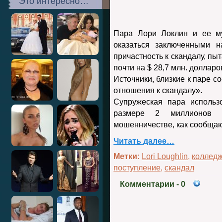
Это интересно…
Пара Лори Локлин и ее м
оказаться заключенными 
причастность к скандалу, пы
почти на $ 28,7 млн. долларо
Источники, близкие к паре с
отношения к скандалу».
Супружеская пара использ
размере 2 миллионов
мошенничестве, как сообщаю
Читать далее…
Метки:
Lori Loughlin
,
коллед
поступление
,
скандал
Комментарии
- 0