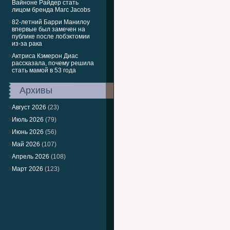
Вайноне Райдер стать
лицом бренда Marc Jacobs
82-летний Барри Манилоу
впервые был замечен на
публике после лобэктомии
из-за рака
Актриса Кэмерон Диас
рассказала, почему решила
стать мамой в 53 года
Архивы
Август 2026
(23)
Июль 2026
(79)
Июнь 2026
(56)
Май 2026
(107)
Апрель 2026
(108)
Март 2026
(123)