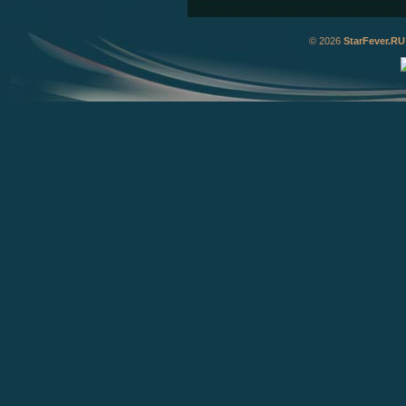
© 2026
StarFever.RU