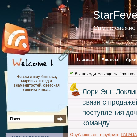
StarFev
Самые свежие 
Главная
Анонсы
Архи
Вы находитесь здесь:
Главная
Новости шоу-бизнеса,
мировых звезд и
знаменитостей, светская
хроника и мода
Лори Энн Локлин
связи с продаже
поступления до
команду
Опубликовано в рубрике
PAPARA