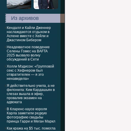
Из архивов
Кендалл и Кайли Дженнер
наслаждаются отдыхом в
Аспене вместе с Хейли и
Джастином Бибером
Неадекватное поведение
Селены Гомес на BAFTA
2025 вызвало волну
обсуждений в Сети
Холли Мэдисон: «Групповой
секс с Хефнером был
отвратителен — я это
ненавидела»
Я действительно учила, а не
филонила: Ким Кардашьян в
слезах вышла в эфир,
провалив экзамен на
адвоката
В Кларенс-хаусе короля
Карла заметили редкую
фотографию свадьбы
принца Гарри и Меган Маркл
Как кража на $5 тыс. помогла