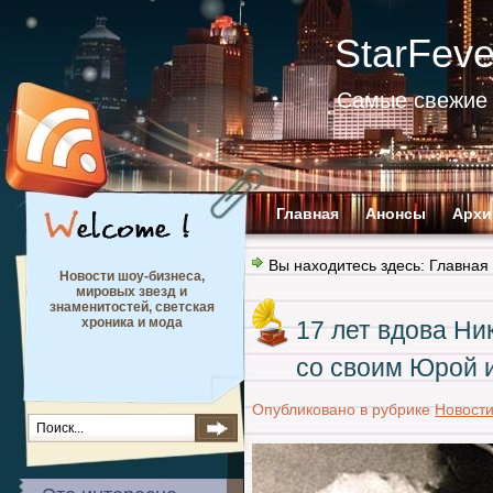
StarFev
Самые свежие 
Главная
Анонсы
Архи
Вы находитесь здесь:
Главная
Новости шоу-бизнеса,
мировых звезд и
знаменитостей, светская
хроника и мода
17 лет вдова Ни
со своим Юрой и
Опубликовано в рубрике
Новост