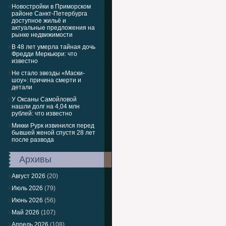
Новостройки в Приморском
районе Санкт-Петербурга
доступное жильё и
актуальные предложения на
рынке недвижимости
В 48 лет умерла тайная дочь
Фредди Меркьюри: что
известно
Не стало звезды «Маски-
шоу»: причина смерти и
детали
У Оксаны Самойловой
нашли долг на 4,04 млн
рублей: что известно
Микки Рурк извинился перед
бывшей женой спустя 28 лет
после развода
Архивы
Август 2026
(20)
Июль 2026
(79)
Июнь 2026
(56)
Май 2026
(107)
Апрель 2026
(108)