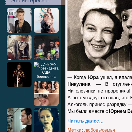
Это интересно…
— Когда
Юра
ушел, я впал
Никулина
. — В отупленн
Ни слезинки не проронила! 
А потом вдруг осознав, что
Алкоголь принес разрядку 
Мы были вместе с
Юрием В
Читать далее…
Метки:
любовь/семья