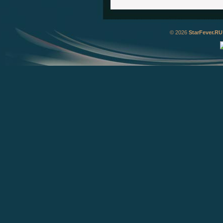
© 2026
StarFever.RU