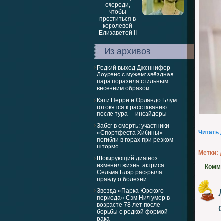
Из архивов
Редкий выход Дженнифер
Лоуренс с мужем: звёздная
пара поразила стильным
весенним образом
Кэти Перри и Орландо Блум
готовятся к расставанию
после тура— инсайдеры
Забег в смерть: участники
Читать
«Спортфеста Хибины»
погибли в горах при резком
шторме
Метки:
Шокирующий диагноз
изменил жизнь: актриса
Комм
Сельма Блэр раскрыла
правду о болезни
Звезда «Парка Юрского
периода» Сэм Нил умер в
возрасте 78 лет после
борьбы с редкой формой
рака