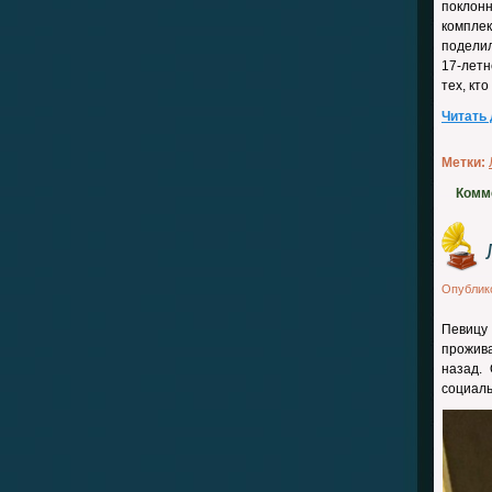
поклон
компле
подели
17-летн
тех, кт
Читать
Метки:
Комм
Опублик
Певицу 
прожива
назад.
социаль