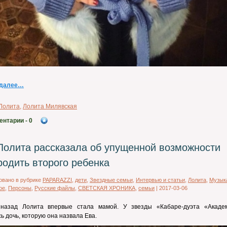
 далее…
Лолита
,
Лолита Милявская
ентарии
- 0
Лолита рассказала об упущенной возможности
родить второго ребенка
овано в рубрике
PAPARAZZI
,
дети
,
Звездные семьи
,
Интервью и статьи
,
Лолита
,
Музык
ое
,
Персоны
,
Русские файлы
,
СВЕТСКАЯ ХРОНИКА
,
семьи
|
2017-03-06
 назад Лолита впервые стала мамой. У звезды «Кабаре-дуэта «Акаде
ь дочь, которую она назвала Ева.