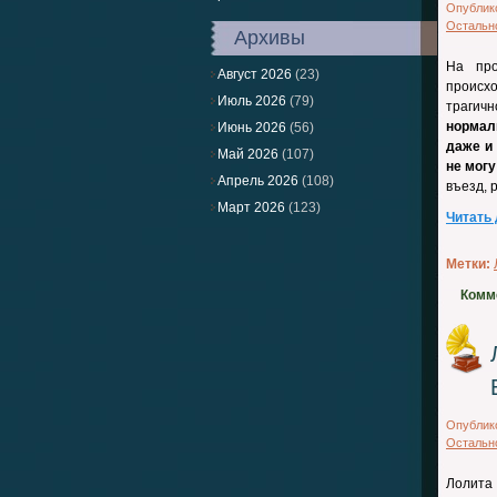
Опублик
Остальн
Архивы
На про
Август 2026
(23)
происх
Июль 2026
(79)
трагич
нормал
Июнь 2026
(56)
даже и 
Май 2026
(107)
не могу
Апрель 2026
(108)
въезд, 
Март 2026
(123)
Читать
Метки:
Комм
Опублик
Остальн
Лолита