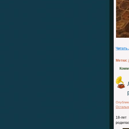
Читать
Метки:
Комм
Опублик
Остальн
18-лет
родилас