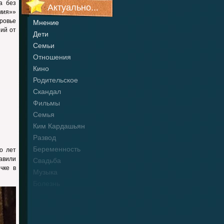
а без
Актуально...
мия»»
ровье
Мнение
ий от
Дети
Семьи
Отношения
Кино
Родительское
Скандал
Фильмы
Семья
Ким Кардашьян
Развод
Беременность
о лет
авили
Свадьба
чке в
Музыка
Болезнь