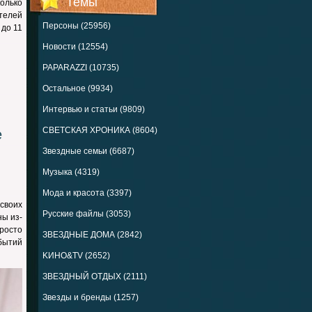
Темы
олько
телей
Персоны (25956)
 до 11
Новости (12554)
PAPARAZZI (10735)
Остальное (9934)
Интервью и статьи (9809)
СВЕТСКАЯ ХРОНИКА (8604)
е
Звездные семьи (6687)
Музыка (4319)
Мода и красота (3397)
 своих
Русские файлы (3053)
ны из-
просто
ЗВЕЗДНЫЕ ДОМА (2842)
бытий
KИНО&TV (2652)
ЗВЕЗДНЫЙ ОТДЫХ (2111)
Звезды и бренды (1257)