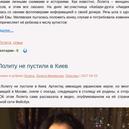
никами личными снимками и историями. Как известно, Лолита – женщин
ксов, и этим все сказано. На днях экс-участница «Кабаре-дуэта «Акаде
лась со своими фолловерами информацией о своей дочери. Речь шла о здо
ей Евы. Милявская пыталась положить конец слухам и потребовала извинен
о причисляет её ребенка к числу аутистов:
 далее…
Лолита
,
семьи
ентарии
- 0
Лолиту не пустили в Киев
овано в рубрике
Лолита
,
Лолита Милявская
,
Персоны
|
2017-04-23
Лолиту не пустили в Киев. Артистку, имеющую украинские корни, но мног
ющей в Москве, сняли с поезда, следующего в столицу её родины, и отпр
 Об этом Лолита сама рассказала в видео, опубликованном на её страни
ной сети Фейсбук.