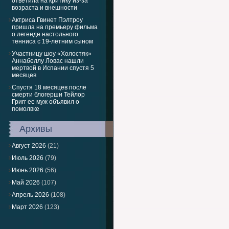
ответила на критику из-за
возраста и внешности
Актриса Гвинет Пэлтроу
пришла на премьеру фильма
о легенде настольного
тенниса с 19-летним сыном
Участницу шоу «Холостяк»
Аннабеллу Ловас нашли
мертвой в Испании спустя 5
месяцев
Спустя 18 месяцев после
смерти блогерши Тейлор
Григг ее муж объявил о
помолвке
Архивы
Август 2026
(21)
Июль 2026
(79)
Июнь 2026
(56)
Май 2026
(107)
Апрель 2026
(108)
Март 2026
(123)