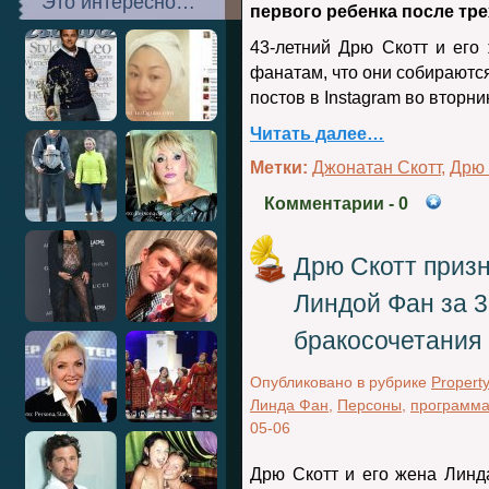
Это интересно…
первого ребенка после тре
43-летний Дрю Скотт и его
фанатам, что они собираются
постов в Instagram во вторни
Читать далее…
Метки:
Джонатан Скотт
,
Дрю 
Комментарии
- 0
Дрю Скотт призн
Линдой Фан за 3
бракосочетания
Опубликовано в рубрике
Property
Линда Фан
,
Персоны
,
программа
05-06
Дрю Скотт и его жена Линда