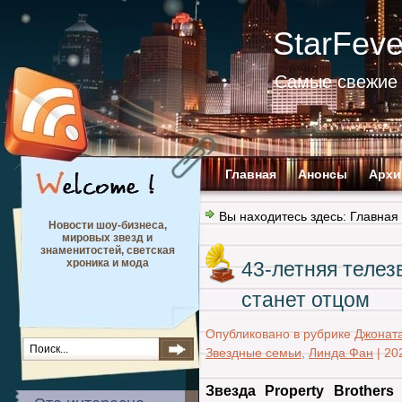
StarFev
Самые свежие 
Главная
Анонсы
Архи
Вы находитесь здесь:
Главная
Новости шоу-бизнеса,
мировых звезд и
знаменитостей, светская
хроника и мода
43-летняя телез
станет отцом
Опубликовано в рубрике
Джоната
Звездные семьи
,
Линда Фан
|
20
Звезда Property Brother