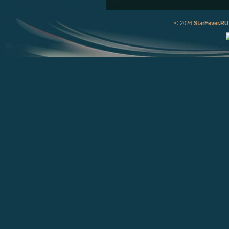
© 2026
StarFever.RU