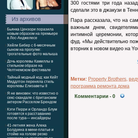
300 гостями три года наза
сделали это в джакузи в Тенн
Из архивов
Пара рассказала, что на са
важным днем, свидетелями
Бьянка Цензори поразила
новым образом на премьере
интимной церемонии, кото
в Лос-Анджелесе
фуд. «Мы действительно пож
Хейли Бибер с 6-месячным
вторник в новом видео на Yo
сыном на прогулке:
трогательные фото малыша
Дочь королевы Камиллы в
стильном образе на
Челтнемском фестивале
Тайный модный код: как Кейт
Метки:
Property Brothers
,
вед
Миддлтон переняла стиль
программа ремонта дома
королевы Елизаветы II
Я не виновен: что известно о
Комментарии
- 0
секс-скандале с британским
актером Расселом Брендом
Кэти Перри и Орландо Блум
готовятся к расставанию
после тура— инсайдеры
41-летняя жена Алека
Болдуина в мини-платье и
стойке на голове резко