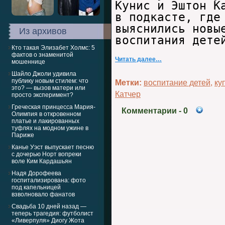
Кунис и Эштон К
в подкасте, где
выяснились новы
Из архивов
воспитания дете
Кто такая Элизабет Холмс: 5
фактов о знаменитой
Читать далее…
мошеннице
Шайло Джоли удивила
публику новым стилем: что
Метки:
воспитание детей
,
ку
это? — вызов матери или
Катчер
просто эксперимент?
Греческая принцесса Мария-
Комментарии
- 0
Олимпия в откровенном
платье и лакированных
туфлях на модном ужине в
Париже
Канье Уэст выпускает песню
с дочерью Норт вопреки
воле Ким Кардашьян
Надя Дорофеева
госпитализирована: фото
под капельницей
взволновало фанатов
Свадьба 10 дней назад —
теперь трагедия: футболист
«Ливерпуля» Диогу Жота