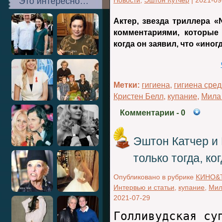
Это интересно…
Новости
,
Эштон Кутчер
|
2021-09
Актер, звезда триллера «
комментариями, которые
когда он заявил, что «ино
Метки:
гигиена
,
гигиена сре
Кристен Белл
,
купание
,
Мила
Комментарии
- 0
Эштон Катчер и 
только тогда, ко
Опубликовано в рубрике
KИНО&
Интервью и статьи
,
купание
,
Мил
2021-07-29
Голливудская су