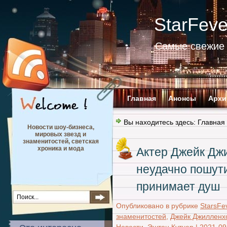
StarFev
Самые свежие 
Главная
Анонсы
Архи
Вы находитесь здесь:
Главная
Новости шоу-бизнеса,
мировых звезд и
знаменитостей, светская
хроника и мода
Актер Джейк Джи
неудачно пошути
принимает душ
Опубликовано в рубрике
StarsFe
знаменитостей
,
Джейк Джилленх