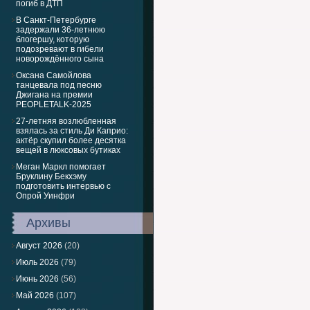
погиб в ДТП
В Санкт-Петербурге
задержали 36-летнюю
блогершу, которую
подозревают в гибели
новорождённого сына
Оксана Самойлова
танцевала под песню
Джигана на премии
PEOPLETALK-2025
27-летняя возлюбленная
взялась за стиль Ди Каприо:
актёр скупил более десятка
вещей в люксовых бутиках
Меган Маркл помогает
Бруклину Бекхэму
подготовить интервью с
Опрой Уинфри
Архивы
Август 2026
(20)
Июль 2026
(79)
Июнь 2026
(56)
Май 2026
(107)