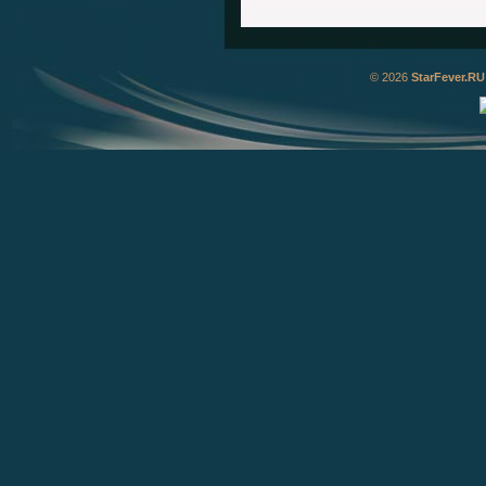
© 2026
StarFever.RU