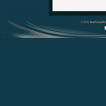
© 2026
StarFever.RU