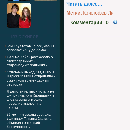
Читать далее…
Метки:
Кристофер Ли
Комментарии
- 0
Из архивов
Том Круз готов на все, чтобы
завоевать Ану де Армас
Сальма Хайек рассказала о
своих странных и
старомодных привычках
Стильный выход Леди Гаги в
Париже: певица отправилась
с женихом в легендарный
ресторан
Я действительно учила, а не
филонила: Ким Кардашьян в
слезах вышла в эфир,
провалив экзамен на
адвоката
36-летняя звезда сериала
«Фитнес» Татьяна Храмова
объявила о третьей
беременности