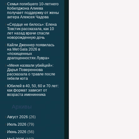
Семья погибшего 10-летнего
Кобилджона Алиева
получает поддержку от жены
актера Алексея Чадова
«Сердце не билось»: Елена
Товстик рассказала, как 10
лет назад врачи спасли
новорожденную дочь
Кайли Дженнер появилась
на Met Gala 2026 в
«похищенных
драгоценностях Лувра»
«Меня назвали убийцей»:
Дарья Повереннова
рассказала о травле после
гибели кота
Юбилей в 40, 50, 60 и 70 лет:
как формат зависит от
возраста именинника
Архивы
Август 2026
(26)
Июль 2026
(79)
Июнь 2026
(56)