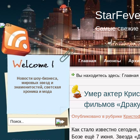
StarFev
Самые свежие 
Главная
Анонсы
Архи
Вы находитесь здесь:
Главная
Новости шоу-бизнеса,
мировых звезд и
знаменитостей, светская
хроника и мода
Умер актер Крис
фильмов «Драку
Опубликовано в рубрике
Кристо
Как стало известно сегодня,
Бозе ещё 7 июня. Звезда «