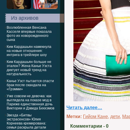
Из архивов
Возлюбленная Венсана
Касселя впервые показала
фото их новорожденного
сына
Ким Кардашьян намекнула
на новые отношения:
интрига в трейлере шоу
Ким Кардашьян больше не
эталон? Жена Канье Уэста
диктует новый тренд на
натуральность
Канье Уэст пытается спасти
брак после скандала на
«Грэмми»
Уже совсем не девочка: как
выглядела на показе мод в
Париже единственная дочь
Читать далее…
Виктории и Дэвида Бекхэмов
Звезда «Битвы
Метки:
Гийом Кане
,
дети
,
Мар
экстрасенсов» Юлия
Корнеева кремирована:
Комментарии
- 0
семья раскрыла детали