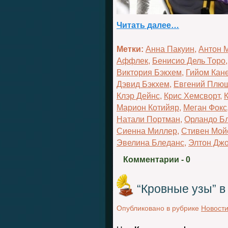
Читать далее…
Метки:
Анна Пакуин
,
Антон 
Аффлек
,
Бенисио Дель Торо
Виктория Бэкхем
,
Гийом Кан
Дэвид Бэкхем
,
Евгений Плю
Клэр Дейнс
,
Крис Хемсворт
,
Марион Котийяр
,
Меган Фокс
Натали Портман
,
Орландо Б
Сиенна Миллер
,
Стивен Мой
Эвелина Бледанс
,
Элтон Дж
Комментарии
- 0
“Кровные узы” в
Опубликовано в рубрике
Новост