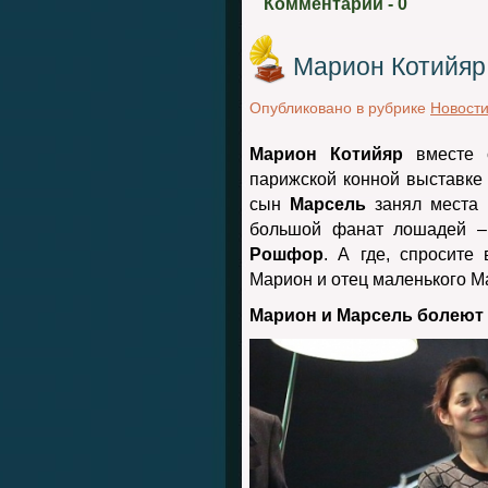
Комментарии
- 0
Марион Котийяр 
Опубликовано в рубрике
Новост
Марион Котийяр
вместе с
парижской конной выставк
сын
Марсель
занял места 
большой фанат лошадей –
Рошфор
. А где, спросите
Марион и отец маленького М
Марион и Марсель болеют 