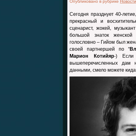
Опубликовано в рубрике
Новост
Сегодня празднует 40-летие
прекрасный и восхитите
сценарист, жокей, музыкан
большой знаток женской
голословно – Гийом был жен
своей партнершей по “
Вл
Марион Котийяр
-) Если
вышеперечисленных дам 
данными, смело можете кида