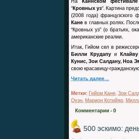
На
Каннском фестивале
“
Кровных уз
“. Картина пре
(2008 года) французского
Кане
в главных ролях. Посл
“Кровных уз” (о братьях, о
американские реалии.
Итак, Гийом сел в режиссер
Билли Крудапу
и
Клайву
Кунис, Зои Салдану, Ноа 
свою красавицу-гражданску
Читать далее…
Метки:
Гийом Кане
,
Зои Сал
Оуэн
,
Марион Котийяр
,
Милл
Комментарии
- 0
500 эскимо: ден