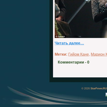
Читать далее…
Метки:
Гийом Кане
,
Марион 
Комментарии
- 0
© 2026
StarFever.RU