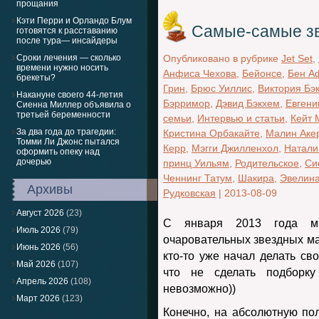
прощания
Кэти Перри и Орландо Блум
Самые-самые з
готовятся к расставанию
после тура— инсайдеры
Сроки лечения — сколько
Опубликовано в рубрике
Jet Set
,
времени нужно носить
Анфиса Чехова
,
Бейонсе
,
Бен А
брекеты?
Грин
,
Брюс Уиллис
,
Виктория Бэ
Накануне своего 44-летия
Бэрримор
,
Дэвид Бэкхем
,
Евген
Сиенна Миллер объявила о
третьей беременности
семьи
,
Интервью и статьи
,
Кейт 
За два года до трагедии:
Кристина Орбакайте
,
Малин Аке
Томми Ли Джонс пытался
Керр
,
Мэгги Джилленхол
,
Натали
оформить опеку над
дочерью
принц Уильям
,
Родительское
,
Си
Ченнинг Татум
,
Шакира
,
Эвелина
Архивы
Рудковская
|
2013-08-09
Август 2026
(23)
С января 2013 года м
Июль 2026
(79)
очаровательных звездных мал
Июнь 2026
(56)
кто-то уже начал делать св
Май 2026
(107)
что не сделать подборк
Апрель 2026
(108)
невозможно))
Март 2026
(123)
Конечно, на абсолютную по