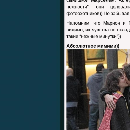
сынишкой
Марселем
. Акте
нежности”: они целова
фотоохотников)) Не забывая
Напомним, что Марион и Г
видимо, их чувства не охлад
такие “нежные минутки”))
Абсолютное мимими))