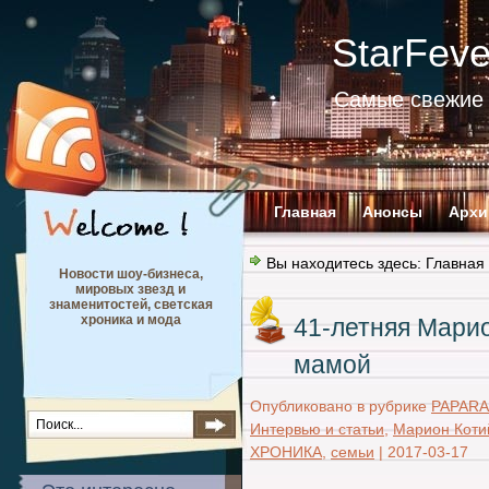
StarFev
Самые свежие 
Главная
Анонсы
Архи
Вы находитесь здесь:
Главная
Новости шоу-бизнеса,
мировых звезд и
знаменитостей, светская
хроника и мода
41-летняя Марио
мамой
Опубликовано в рубрике
PAPARA
Интервью и статьи
,
Марион Коти
ХРОНИКА
,
семьи
|
2017-03-17