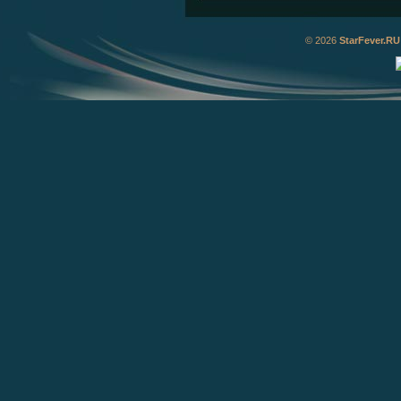
© 2026
StarFever.RU