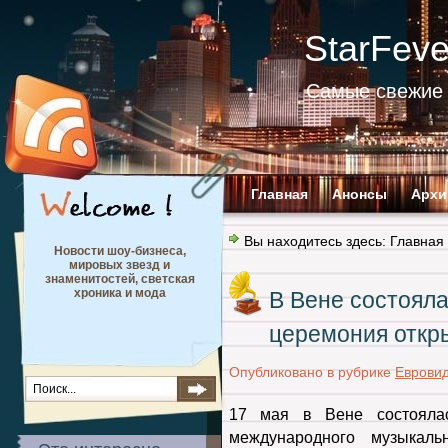
StarFev
Самые свежие 
Главная
Анонсы
Архи
Вы находитесь здесь:
Главная
Новости шоу-бизнеса,
мировых звезд и
знаменитостей, светская
хроника и мода
В Вене состоял
церемония откр
Опубликовано в рубрике
Еврови
17 мая в Вене состояла
международного музыкал