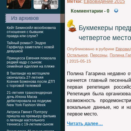
Метки:
Евровидение 2015
Комментарии
- 0
Из архивов
Букмекеры пред
Кейт Бекинсейл возобновила
отношения с бывшим:
правда или слухи?
четвертое мест
Тайный роман?: Эндрю
Гарфилда заметили с новой
Опубликовано в рубрике
Еврови
девушкой
Остальное
,
Персоны
,
Полина Га
Принцесса Евгения показала
|
2015-05-15
редкий кадр с сыном:
семейная идиллия на пляже
Полина Гагарина недавно от
В Таиланде на мотоцикле
скончалась 27-летняя
начнется главный песенный
Ксения Боженова после ДТП
с торговой тележкой
первая репетиция российс
21-летняя трансгендерная
Репетиция была организов
дочь Илона Маска
возможность продемонстр
дебютировала на подиуме
New York Fashion Week
вокальные данные, но и на
Актриса Гвинет Пэлтроу
первое место.
пришла на премьеру фильма
о легенде настольного
Читать далее…
тенниса с 19-летним сыном