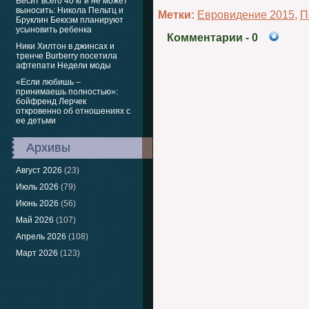
Весит всего 40 кг и не может
выносить: Никола Пельтц и
Метки:
Евровидение 2015
,
П
Бруклин Бекхэм планируют
усыновить ребенка
Комментарии
- 0
Ники Хилтон в джинсах и
тренче Burberry посетила
афтепати Недели моды
«Если любишь –
принимаешь полностью»:
бойфренд Лерчек
откровенно об отношениях с
ее детьми
Архивы
Август 2026
(23)
Июль 2026
(79)
Июнь 2026
(56)
Май 2026
(107)
Апрель 2026
(108)
Март 2026
(123)