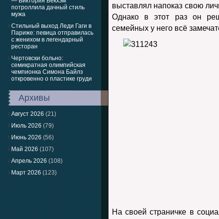
— Виктория Бекхэм
выставлял напоказ свою лич
потроллила дачный стиль
мужа
Однако в этот раз он реш
Стильный выход Леди Гаги в
семейных у него всё замечат
Париже: певица отправилась
с женихом в легендарный
ресторан
Чертовски больно:
семикратная олимпийская
чемпионка Симона Байлз
откровенно о пластике груди
Архивы
Август 2026
(21)
Июль 2026
(79)
Июнь 2026
(56)
Май 2026
(107)
Апрель 2026
(108)
Март 2026
(123)
На своей страничке в социа