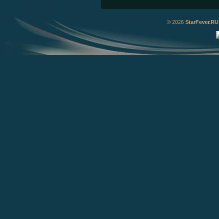
© 2026
StarFever.RU