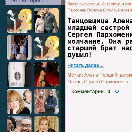
Это интересно…
Звездные семьи
,
Интервью и ста
Персоны
,
Полина Ололо
,
Сергей
Танцовщица Ален
младшей сестрой
Сергея Пархомен
молчание. Она р
старший брат на
душил!
Читать далее…
Метки:
Алена Перший
,
детс
Ололо
,
Сергей Пархоменко
Комментарии
- 0