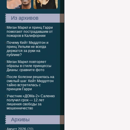
Из архивов
Меган Маркл и принц Гарри
помогают пострадавшим от
пожаров в Калифорнии
Почему Кейт Миддлтон и
принц Уильям не всегда
держатся за руки на
публике?
Меган Маркл повторяет
образы в стиле принцессы
Дианы: сравните фото
После болезни решилась на
смелый шаг: Кейт Миддлтон
тайно встретилась с
принцем Гарри
Участник «ДОМа-2» Саленко
получил срок — 12 лет
лишения свободы за
мошенничество
Архивы
Август 2026
(20)