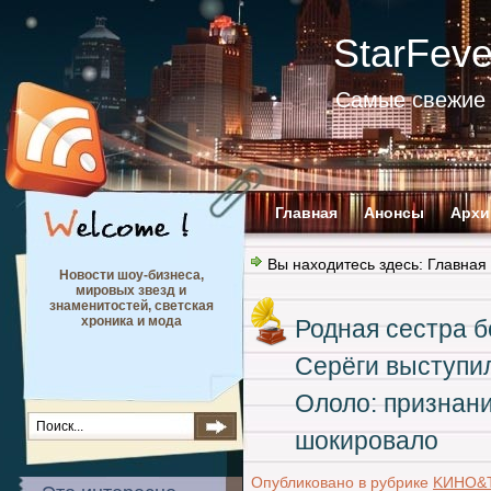
StarFev
Самые свежие 
Главная
Анонсы
Архи
Вы находитесь здесь:
Главная
Новости шоу-бизнеса,
мировых звезд и
знаменитостей, светская
хроника и мода
Родная сестра б
Серёги выступи
Ололо: признан
шокировало
Опубликовано в рубрике
KИНО&