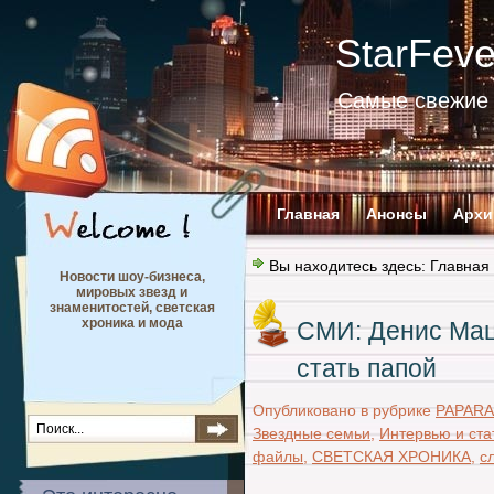
StarFev
Самые свежие 
Главная
Анонсы
Архи
Вы находитесь здесь:
Главная
Новости шоу-бизнеса,
мировых звезд и
знаменитостей, светская
хроника и мода
СМИ: Денис Мац
стать папой
Опубликовано в рубрике
PAPARA
Звездные семьи
,
Интервью и ста
файлы
,
СВЕТСКАЯ ХРОНИКА
,
с