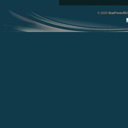
© 2026
StarFever.RU