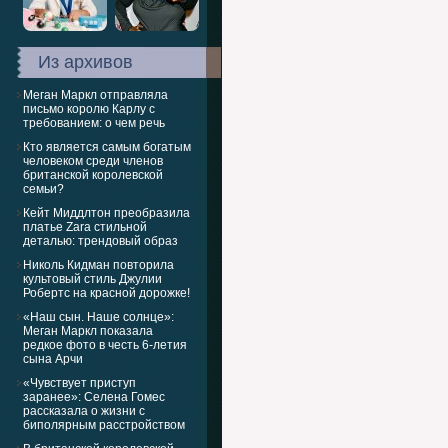
Из архивов
Меган Маркл отправляла
письмо королю Карлу с
требованием: о чем речь
Кто является самым богатым
человеком среди членов
британской королевской
семьи?
Кейт Миддлтон преобразила
платье Zara стильной
деталью: трендовый образ
Николь Кидман повторила
культовый стиль Джулии
Робертс на красной дорожке!
«Наш сын. Наше солнце»:
Меган Маркл показала
редкое фото в честь 6-летия
сына Арчи
«Чувствует приступ
заранее»: Селена Гомес
рассказала о жизни с
биполярным расстройством