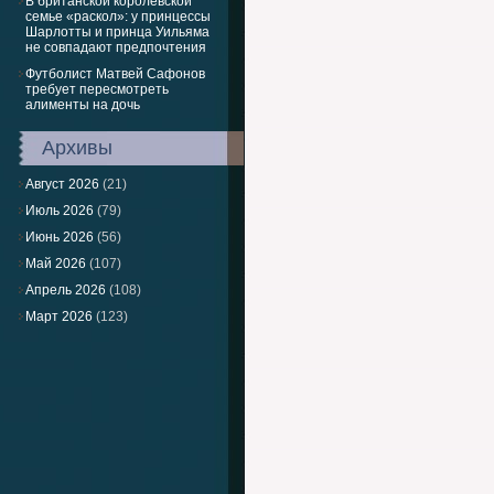
В британской королевской
семье «раскол»: у принцессы
Шарлотты и принца Уильяма
не совпадают предпочтения
Футболист Матвей Сафонов
требует пересмотреть
алименты на дочь
Архивы
Август 2026
(21)
Июль 2026
(79)
Июнь 2026
(56)
Май 2026
(107)
Апрель 2026
(108)
Март 2026
(123)