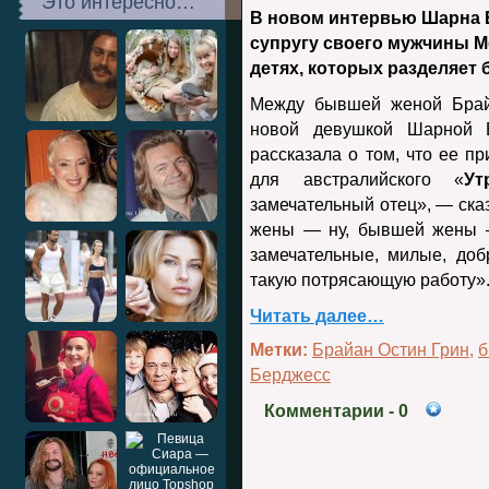
Это интересно…
В новом интервью Шарна 
супругу своего мужчины Ме
детях, которых разделяет 
Между бывшей женой Брайа
новой девушкой Шарной 
рассказала о том, что ее п
для австралийского «
Ут
замечательный отец», — ска
жены — ну, бывшей жены —
замечательные, милые, до
такую ​​потрясающую работу»
Читать далее…
Метки:
Брайан Остин Грин
,
б
Берджесс
Комментарии
- 0