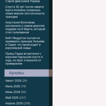
Сарой Джессикой Паркер
Спустя 30 лет после смерти
Курта Кобейна появилась
новая версия обстоятельств
трагедии
Анастасия Волочкова
рассказала о самом дорогом
подарке на 8 Марта, который
стал талисманом
Кейт Миддлтон пытается
примирить принцев Уильяма
и Гарри: что происходит в
королевской семье
Принц Гарри встретился с
королем Чарльзом спустя 4
года, но брат отказался от
примирения
Архивы
Август 2026
(26)
Июль 2026
(79)
Июнь 2026
(56)
Май 2026
(107)
Апрель 2026
(108)