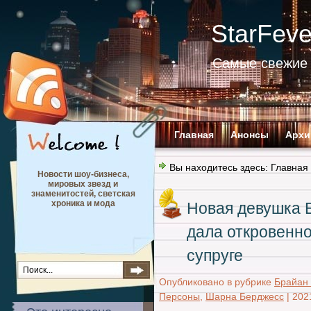
StarFev
Самые свежие 
Главная
Анонсы
Архи
Вы находитесь здесь:
Главная
Новости шоу-бизнеса,
мировых звезд и
знаменитостей, светская
хроника и мода
Новая девушка 
дала откровенн
супруге
Опубликовано в рубрике
Брайан 
Персоны
,
Шарна Берджесс
|
202