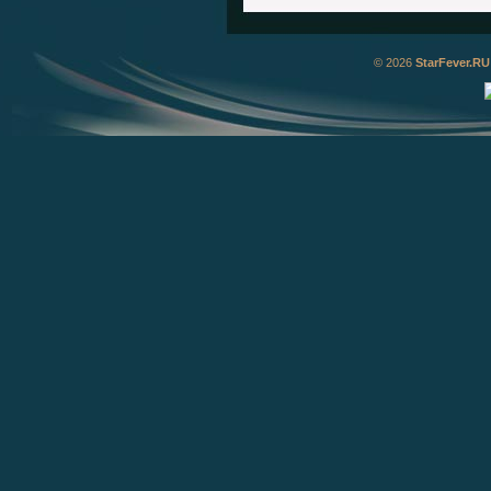
© 2026
StarFever.RU