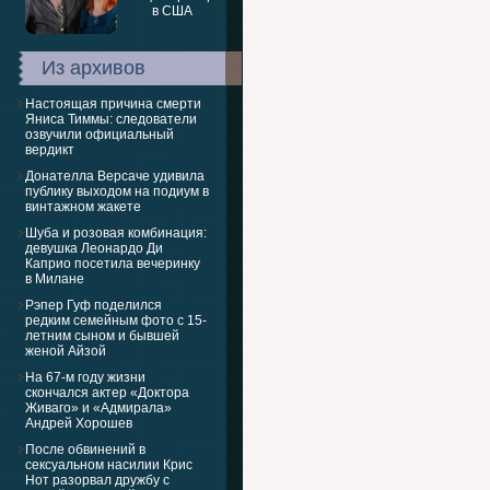
Из архивов
Настоящая причина смерти
Яниса Тиммы: следователи
озвучили официальный
вердикт
Донателла Версаче удивила
публику выходом на подиум в
винтажном жакете
Шуба и розовая комбинация:
девушка Леонардо Ди
Каприо посетила вечеринку
в Милане
Рэпер Гуф поделился
редким семейным фото с 15-
летним сыном и бывшей
женой Айзой
На 67-м году жизни
скончался актер «Доктора
Живаго» и «Адмирала»
Андрей Хорошев
После обвинений в
сексуальном насилии Крис
Нот разорвал дружбу с