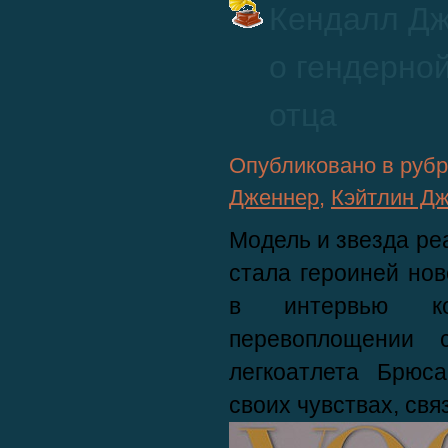
Кендалл Дж
о гендерно
отца
Опубликовано в руб
Дженнер
,
Кэйтлин Д
Модель и звезда р
стала героиней нов
в интервью ко
перевоплощении с
легкоатлета Брюс
своих чувствах, свя