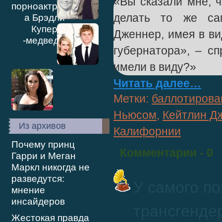
«Вы сказали мне, 
делать то же са
Дженнер, имея в ви
губернатора», – с
имели в виду?»
Читать далее…
Метки:
баллотирова
Ньюсом
,
Кейтлин Д
Из архивов
Калифорнии
Почему принц
Комментарии
- 0
Гарри и Меган
Маркл никогда не
разведутся:
У самого п
мнение
инсайдеров
трансгенде
Жестокая правда