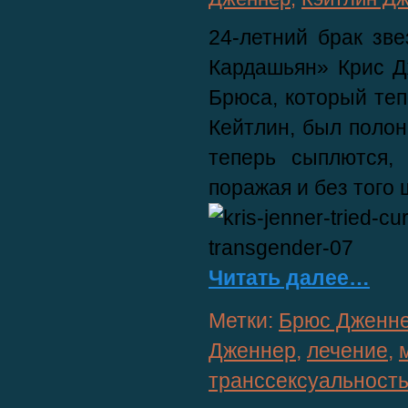
24-летний брак зв
Кардашьян»
Крис 
Брюса
, который те
Кейтлин
, был полон
теперь сыплются, 
поражая и без того
Читать далее…
Метки:
Брюс Дженн
Дженнер
,
лечение
,
транссексуальност