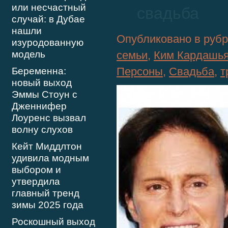
или несчастный
свадьба
случай: в Дубае
нашли
Опубликовано в руб
изуродованную
модель
семьи
,
Ким Кардашь
Персоны
,
Свадьба
,
т
Беременна:
новый выход
Эммы Стоун с
Дженнифер
Лоуренс вызвал
волну слухов
Кейт Миддлтон
удивила модным
выбором и
утвердила
главный тренд
зимы 2025 года
Роскошный выход