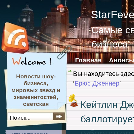
StarFev
Самые св
бизнеса
Главная
Анонс
Обратная связь
Вы находитесь зде
Новости шоу-
‘
Брюс Дженнер
’
бизнеса,
мировых звезд и
знаменитостей,
Кейтлин Дж
светская
хроника и мода
баллотируе
губернатор