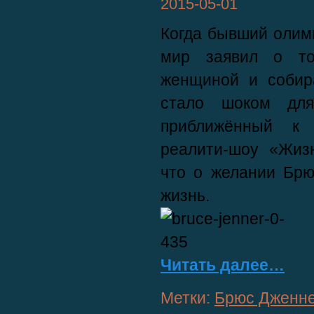
2015-05-01
Когда бывший олим
мир заявил о т
женщиной и собира
стало шоком для
приближённый к
реалити-шоу «Жизн
что о желании Брю
жизнь.
Читать далее…
Метки:
Брюс Дженн