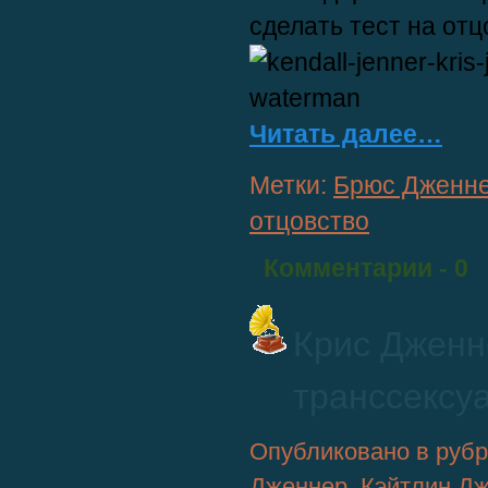
сделать тест на отц
Читать далее…
Метки:
Брюс Дженн
отцовство
Комментарии
- 0
Крис Дженн
транссексу
Опубликовано в руб
Дженнер
,
Кэйтлин Д