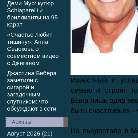
Деми Мур: кутюр
Schiaparelli и
бриллианты на 95
карат
«Счастье любит
тишину»: Анна
Седокова о
совместном видео
с Джиганом
Джастина Бибера
Известный и успе
заметили с
сигарой и
семью и строил го
загадочным
Была лишь одна ве
спутником: что
обсуждают в сети
быть счастливым – 
Архивы
На пьедестале в М
Август 2026
(21)