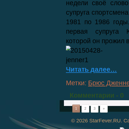
недели своё слово
супруга спортсмена
1981 по 1986 годы
первая супруга К
которой он прожил в
Читать далее…
Метки:
Брюс Дженн
Комментарии
- 0
1
2
3
»
© 2026
StarFever.RU
. С