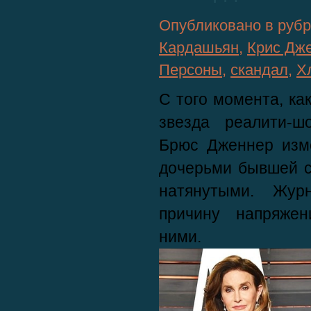
Опубликовано в руб
Кардашьян
,
Крис Дж
Персоны
,
скандал
,
Х
С того момента, ка
звезда реалити-
Брюс Дженнер
изме
дочерьми бывшей 
натянутыми. Жур
причину напряжен
ними.