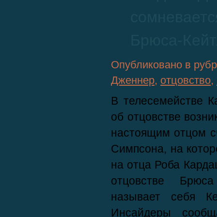
сомневаетс
Брюса-Кейт
Опубликовано в руб
Дженнер
,
отцовство
,
В телесемействе
К
об отцовстве возни
настоящим отцом с
Симпсона,
на котор
на отца
Роба Карда
отцовстве
Брюса 
называет себя К
Инсайдеры сообщ