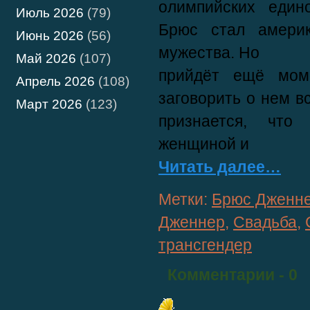
олимпийских един
Июль 2026
(79)
Брюс стал америк
Июнь 2026
(56)
мужества. Но
Май 2026
(107)
прийдёт ещё моме
Апрель 2026
(108)
заговорить о нем в
Март 2026
(123)
признается, что
женщиной и
Читать далее…
Метки:
Брюс Дженн
Дженнер
,
Свадьба
,
трансгендер
Комментарии
- 0