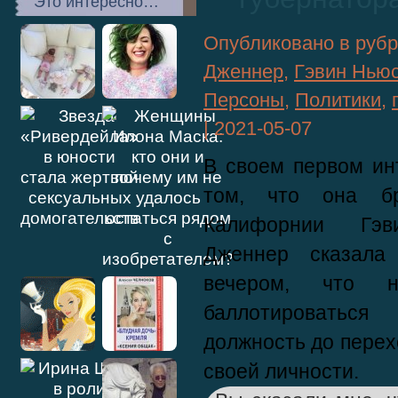
Это интересно…
Опубликовано в руб
Дженнер
,
Гэвин Нью
Персоны
,
Политики
,
|
2021-05-07
В своем первом ин
том, что она бр
Калифорнии Гэв
Дженнер сказал
вечером, что 
баллотироватьс
должность до перех
своей личности.