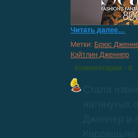
Читать далее…
Метки:
Брюс Дженн
Кэйтлин Дженнер
Комментарии
- 0
Стала изве
натянутых 
Дженнер и 
Кардашьян