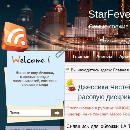
StarFev
Самые свежие 
Главная
Анонсы
Архи
Вы находитесь здесь:
Главная
Новости шоу-бизнеса,
мировых звезд и
знаменитостей, светская
хроника и мода
Джессика Честей
расовую дискр
Опубликовано в рубрике
KИНО&
Крюгер
,
Кейт Уинслет
,
Марго Роб
Снявшись для обложки LA 