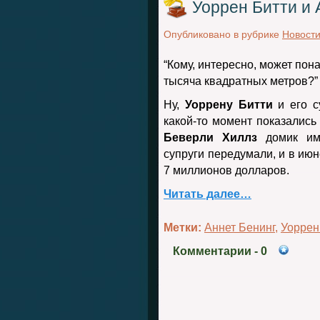
Уоррен Битти и 
Опубликовано в рубрике
Новост
“Кому, интересно, может пон
тысяча квадратных метров?
Ну,
Уоррену Битти
и его с
какой-то момент показались
Беверли Хиллз
домик име
супруги передумали, и в ию
7 миллионов долларов.
Читать далее…
Метки:
Аннет Бенинг
,
Уоррен
Комментарии
- 0