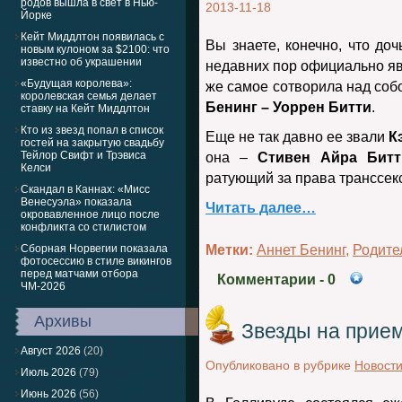
родов вышла в свет в Нью-
2013-11-18
Йорке
Кейт Миддлтон появилась с
Вы знаете, конечно, что до
новым кулоном за $2100: что
известно об украшении
недавних пор официально я
«Будущая королева»:
же самое сотворила над соб
королевская семья делает
Бенинг – Уоррен Битти
.
ставку на Кейт Миддлтон
Кто из звезд попал в список
Еще не так давно ее звали
Кэ
гостей на закрытую свадьбу
Тейлор Свифт и Трэвиса
она –
Стивен Айра Битт
Келси
ратующий за права транссек
Скандал в Каннах: «Мисс
Венесуэла» показала
Читать далее…
окровавленное лицо после
конфликта со стилистом
Сборная Норвегии показала
Метки:
Аннет Бенинг
,
Родите
фотосессию в стиле викингов
перед матчами отбора
Комментарии
- 0
ЧМ-2026
Архивы
Звезды на прием
Август 2026
(20)
Опубликовано в рубрике
Новост
Июль 2026
(79)
Июнь 2026
(56)