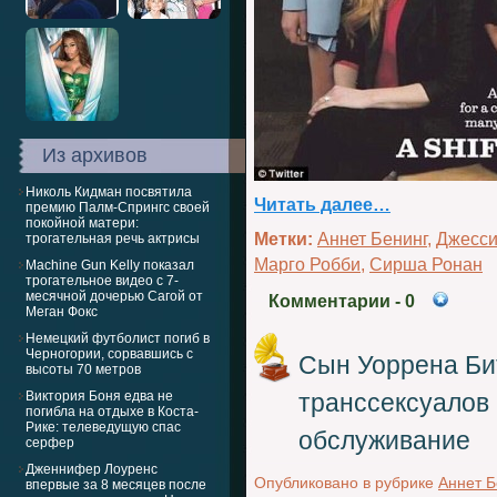
Из архивов
Николь Кидман посвятила
Читать далее…
премию Палм-Спрингс своей
покойной матери:
Метки:
Аннет Бенинг
,
Джесси
трогательная речь актрисы
Марго Робби
,
Сирша Ронан
Machine Gun Kelly показал
трогательное видео с 7-
месячной дочерью Сагой от
Комментарии
- 0
Меган Фокс
Немецкий футболист погиб в
Черногории, сорвавшись с
Сын Уоррена Би
высоты 70 метров
Виктория Боня едва не
транссексуалов
погибла на отдыхе в Коста-
Рике: телеведущую спас
обслуживание
серфер
Дженнифер Лоуренс
Опубликовано в рубрике
Аннет Б
впервые за 8 месяцев после