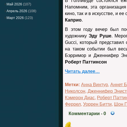
В Голливуде состоялся е
Май 2026
(107)
Напомним, эта организация
Апрель 2026
(108)
кино, так и в искусстве, и е
Март 2026
(123)
Каприо
.
В этом году вечер был п
художнику
Эду Руше
. Меро
Gucci, который представил 
на таком событии был вес
Бэрримор и Дженнифер Эни
Роберт Паттинсон
Читать далее…
Метки:
Анна Винтур
,
Аннет Б
Николсон
,
Дженнифер Энист
Кэмерон Диас
,
Роберт Патти
Феррел
,
Уоррен Битти
,
Шон 
Комментарии
- 0