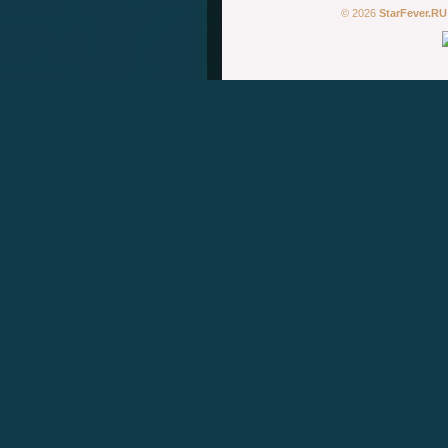
© 2026
StarFever.RU