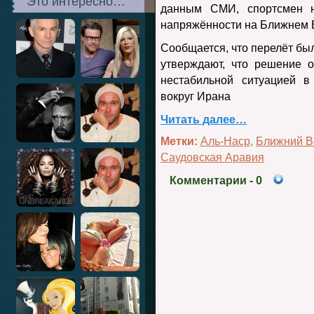
Это интересно…
данным СМИ, спортсмен 
напряжённости на Ближнем 
Сообщается, что перелёт был
утверждают, что решение 
нестабильной ситуацией в
вокруг
Ирана
Читать далее…
Метки:
Аль-Наср
,
Ближний В
Саудовская Аравия
Комментарии
- 0