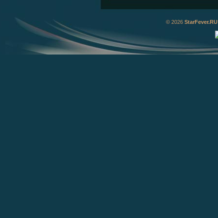
© 2026
StarFever.RU