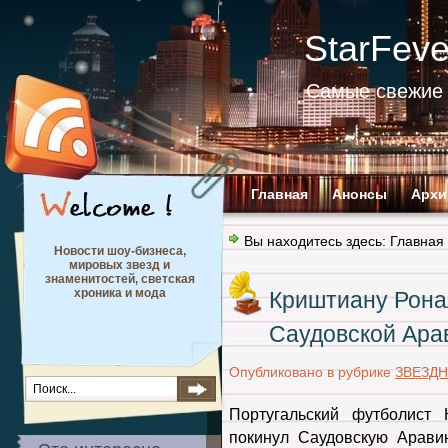
StarFev
Самые свежие 
Главная
Анонсы
Архи
Вы находитесь здесь:
Главная
Новости шоу-бизнеса,
мировых звезд и
знаменитостей, светская
хроника и мода
Криштиану Рона
Саудовской Ара
Опубликовано в рубрике
ЗВЕЗД
Португальский футболист
покинул Саудовскую Арави