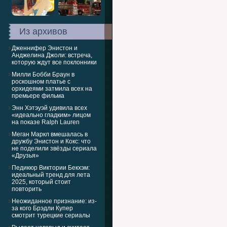
Из архивов
Дженнифер Энистон и
Анджелина Джоли: встреча,
которую ждут все поклонники
Милли Бобби Браун в
роскошном платье с
орхидеями затмила всех на
премьере фильма
Энн Хэтэуэй удивила всех
«идеально гладким» лицом
на показе Ralph Lauren
Меган Маркл вмешалась в
дружбу Энистон и Кокс: что
не поделили звёзды сериала
«Друзья»
Педикюр Виктории Бекхэм:
идеальный тренд для лета
2025, который стоит
повторить
Неожиданное признание: из-
за кого Брэдли Купер
смотрит турецкие сериалы