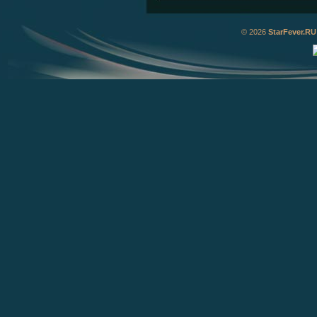
© 2026
StarFever.RU