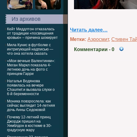
Из архивов
Кейт Миддлтон отказалась
Читать далее…
от традиции «посвящения
кровью» – причина шокирует
Метки:
Аэросмит
,
Стивен Та
Мила Кунис в футболке с
Комментарии
- 0
интригующей надписью —
что она хотела сказать
«Мои вечные Валентинки»:
Меган Маркл показала 4-
летнюю дочь на фото с
принцем Гарри
Наталья Водянова
появилась на вечере
Chaumet и вызвала слухи о
6-й беременности
Моника повзрослела: как
сейчас выглядит 14-летняя
дочь Анны Седоковой
Почему 12-летний принц
Джордж пришел на
Уимблдон в костюме в 30-
градусную жару