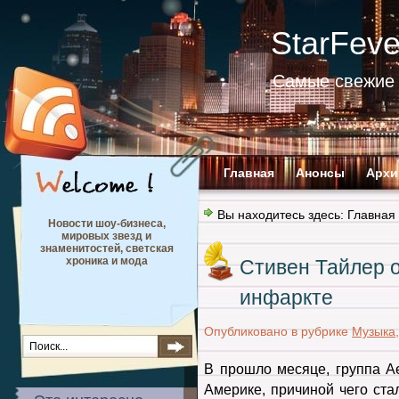
StarFev
Самые свежие 
Главная
Анонсы
Архи
Вы находитесь здесь:
Главная
Новости шоу-бизнеса,
мировых звезд и
знаменитостей, светская
хроника и мода
Стивен Тайлер о
инфаркте
Опубликовано в рубрике
Музыка
В прошло месяце, группа A
Америке, причиной чего ст