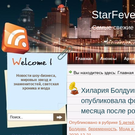
StarFev
Самые свежие 
Главная
Анонсы
Архи
Вы находитесь здесь:
Главная
Новости шоу-бизнеса,
мировых звезд и
знаменитостей, светская
хроника и мода
Хилария Болдуи
опубликовала фо
месяца после р
Опубликовано в рубрике
5 детей
Болдуин
,
беременность
,
Мода и 