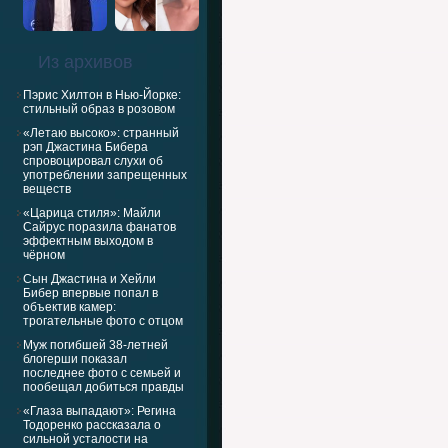
Из архивов
Пэрис Хилтон в Нью-Йорке:
стильный образ в розовом
«Летаю высоко»: странный
рэп Джастина Бибера
спровоцировал слухи об
употреблении запрещенных
веществ
«Царица стиля»: Майли
Сайрус поразила фанатов
эффектным выходом в
чёрном
Сын Джастина и Хейли
Бибер впервые попал в
объектив камер:
трогательные фото с отцом
Муж погибшей 38-летней
блогерши показал
последнее фото с семьей и
пообещал добиться правды
«Глаза выпадают»: Регина
Тодоренко рассказала о
сильной усталости на