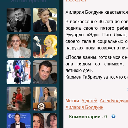
Это интересно…
2020-12-21
Хилария Болдуин хвастается
В воскресенье 36-летняя со
родила своего пятого реб
Эдуардо «Эду» Пао Лукас,
своего тела в социальных 
на руках, пока позирует в ни
«После ванны, готовимся к 
она рядом со снимком, 
летнюю дочь
Кармен Габриэлу за то, что о
Метки:
5 детей
,
Алек Болдуи
Хилария Болдуин
Комментарии
- 0