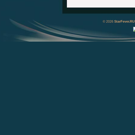
© 2026
StarFever.RU