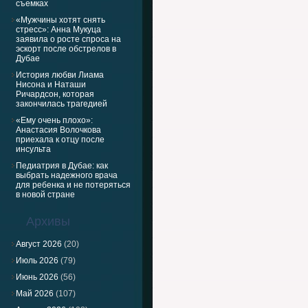
съемках
«Мужчины хотят снять
стресс»: Анна Мукуца
заявила о росте спроса на
эскорт после обстрелов в
Дубае
История любви Лиама
Нисона и Наташи
Ричардсон, которая
закончилась трагедией
«Ему очень плохо»:
Анастасия Волочкова
приехала к отцу после
инсульта
Педиатрия в Дубае: как
выбрать надежного врача
для ребенка и не потеряться
в новой стране
Архивы
Август 2026
(20)
Июль 2026
(79)
Июнь 2026
(56)
Май 2026
(107)