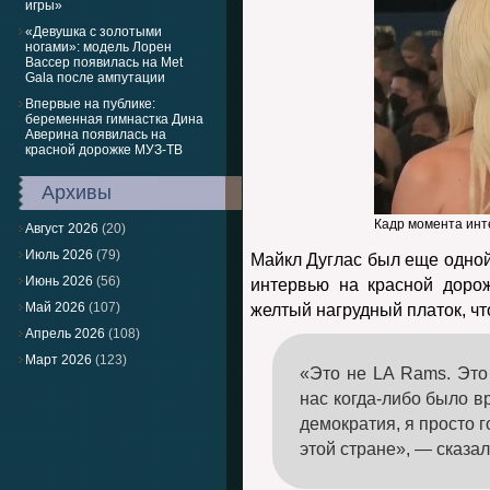
игры»
«Девушка с золотыми
ногами»: модель Лорен
Вассер появилась на Met
Gala после ампутации
Впервые на публике:
беременная гимнастка Дина
Аверина появилась на
красной дорожке МУЗ-ТВ
Архивы
Кадр момента инте
Август 2026
(20)
Июль 2026
(79)
Майкл Дуглас был еще одной
Июнь 2026
(56)
интервью на красной дорож
Май 2026
(107)
желтый нагрудный платок, ч
Апрель 2026
(108)
Март 2026
(123)
«Это не LA Rams. Это 
нас когда-либо было в
демократия, я просто г
этой стране», — сказа