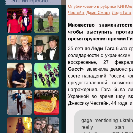
Это интересно…
Опубликовано в рубрике
KИНО&
Честейн
,
Джин Смарт
,
Леди Гага
Множество знаменитост
чтобы выступить против
время вручения премии Ги
35-летняя
Леди Гага
была
с
солидарности с украинским
воскресенье, 27 феврал
Gucci»
включила демонстра
свете нападений России, ко
предоставленной возмож
награждения. Гага была л
Украиной во время шоу, вк
Джессику Честейн,
44 года, и
gaga mentioning ukrain
really stan