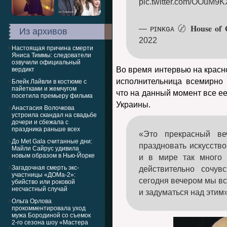
pic.twitter.com/OOuM9
— ᴘɪɴᴋɢᴀ 〄 𝐇𝐨𝐮𝐬𝐞 𝐨𝐟
Из архивов
2022
Настоящая причина смерти
Яниса Тиммы: следователи
озвучили официальный
Во время интервью на красн
вердикт
исполнительница всемирно 
Блейк Лайвли в костюме с
пайетками и жемчугом
что на данный момент все е
посетила премьеру фильма
Украины.
Анастасия Волочкова
устроила скандал на свадьбе
дочери и сбежала с
праздника раньше всех
«Это прекрасный ве
До Met Gala считанные дни:
праздновать искусство
Майли Сайрус удивила
новым образом в Нью-Йорке
и в мире так много 
Загадочная смерть экс-
действительно сочув
участницы «ДОМа-2»:
сегодня вечером мы в
убийство или роковой
несчастный случай
и задуматься над этим»
Ольга Орлова
прокомментировала уход
мужа Бородиной со съемок
2-го сезона шоу «Мастера