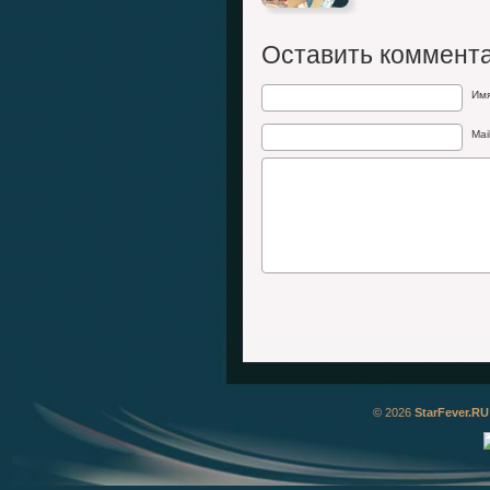
Оставить коммент
Им
Mai
© 2026
StarFever.RU