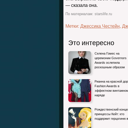
— сказала она.
По материалам: starslife.ru
Метки:
Джессика Честейн
,
Дж
Это интересно
Селена Гомес на
церемонии Governors
Awards ослепила
роскошным образом
Рианна на красной до
Fashion Awards в
эффектном винтажно
наряде
Рождественский конце
принцессы Кейт: кто
поддержит герцогиню 