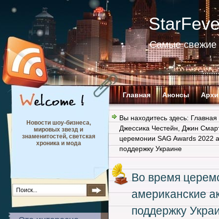
StarFev
Самые свежие 
Главная
Анонсы
Архи
Вы находитесь здесь:
Главная
Новости шоу-бизнеса,
Джессика Честейн
,
Джин Смар
мировых звезд и
знаменитостей, светская
церемонии SAG Awards 2022 а
хроника и мода
поддержку Украине
Во время церем
американские а
поддержку Укра