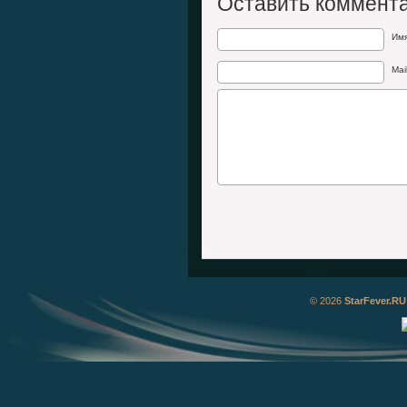
Оставить коммент
Им
Mai
© 2026
StarFever.RU