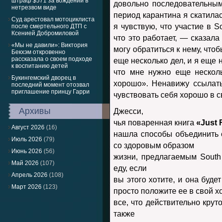
штраф $571 за вождении в
довольно последовательным
нетрезвом виде
период карантина я скатилас
Суд арестовал мотоциклиста
я чувствую, что участие в S
после смертельного ДТП с
Ксенией Добромиловой
что это работает, — сказала
«Мы не давили»: Виктория
могу обратиться к нему, что
Бекхэм откровенно
рассказала о своем подходе
еще несколько дел, и я еще 
к воспитанию детей
что мне нужно еще несколь
Букингемский дворец в
хорошо». Ненавижу ссылать
последний момент отозвал
приглашение принцу Гарри
чувствовать себя хорошо в 
Архивы
Джесси,
чья поваренная книга
«
Just
Август 2026
(16)
нашла способы объединить 
Июль 2026
(79)
со здоровым образом
Июнь 2026
(56)
жизни, предлагаемым South 
Май 2026
(107)
еду, если
Апрель 2026
(108)
вы этого хотите, и она буде
Март 2026
(123)
просто положите ее в свой х
все, что действительно крут
также