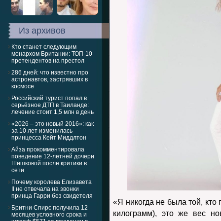
Из архивов
Кто станет следующим
монархом Британии: ТОП-10
претендентов на престол
286 дней: что известно про
астронавтов, застрявших в
космосе
Российский турист попал в
серьёзное ДТП в Таиланде:
лечение стоит 1,5 млн в день
«2026 – это новый 2016»: как
за 10 лет изменилась
принцесса Кейт Миддлтон
Айза прокомментировала
поведение 12-летней дочери
Шишковой после критики в
сети
Почему королева Елизавета
II не отвечала на звонки
принца Гарри без свидетеля
«Я никогда не была той, кто
Бритни Спирс получила 12
килограмм), это же вес н
месяцев условного срока и