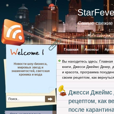
StarFev
Самые свежие 
Главная
Анонсы
Архи
Вы находитесь здесь:
Главная
Новости шоу-бизнеса,
книги
,
Джесси Джеймс Декер
,
мировых звезд и
знаменитостей, светская
и красота
,
программа похуден
хроника и мода
своим рецептом, как вернуть
Джесси Джеймс 
рецептом, как 
после карантин