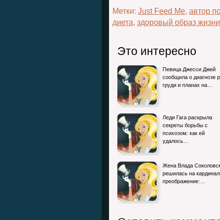
Метки:
Just Feed Me
,
автор п
диета
,
здоровый образ жизни
Это интересно
Певица Джесси Джей
сообщила о диагнозе 
груди и планах на…
Леди Гага раскрыла
секреты борьбы с
психозом: как ей
удалось…
Жена Влада Соколовс
решилась на кардинал
преображение:…