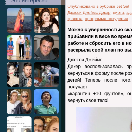
Это интересно…
Опубликовано в рубрике
Jet Set
,
Джесси Джеймс Декер
,
диета
,
зд
красота
,
программа похудения
|
Можно с уверенностью ска
прибавили в весе во время
работе и сбросить его в н
раскрыла свой план по вых
Джесси Джеймс
Декер воспользовалась пр
вернуться в форму после рож
детей! Теперь после того
получает
«карантин +10 фунтов», о
вернуть свое тело!