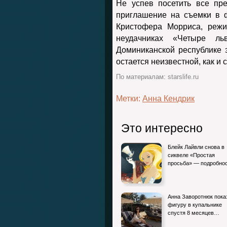
Не успев посетить все пр
приглашение на съемки в 
Кристофера Морриса, режи
неудачниках «Четыре л
Доминиканской республике 
остается неизвестной, как и 
По материалам: starslife.ru
Метки:
Анна Кендрик
Это интересно
Блейк Лайвли снова в
сиквеле «Простая
просьба» — подробно
Анна Заворотнюк пока
фигуру в купальнике
спустя 8 месяцев…