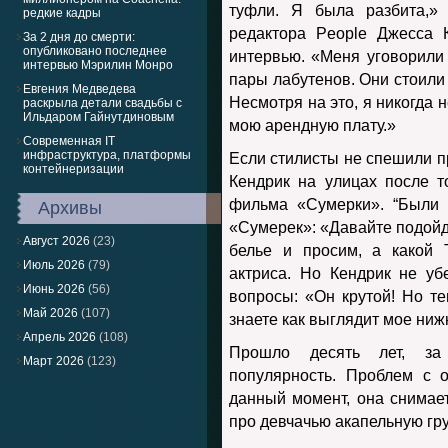
туфли. Я была разбита,»
редкие кадры
редактора People Джесса 
За 2 дня до смерти:
опубликовано последнее
интервью. «Меня уговорили 
интервью Мэрилин Монро
пары лабутенов. Они стоили
Евгения Медведева
Несмотря на это, я никогда 
раскрыла детали свадьбы с
Ильдаром Гайнутдиновым
мою арендную плату.»
Современная IT
инфраструктура, платформы
Если стилисты не спешили п
контейнеризации
Кендрик на улицах после т
фильма «Сумерки». “Были 
Архивы
«Сумерек»: «Давайте подойде
Август 2026
(23)
белье и просим, а какой 
Июль 2026
(79)
актриса. Но Кендрик не уб
Июнь 2026
(56)
вопросы: «Он крутой! Но те
Май 2026
(107)
знаете как выглядит мое ниж
Апрель 2026
(108)
Прошло десять лет, за
Март 2026
(123)
популярность. Проблем с 
данный момент, она снимает
про девчачью акапельную гру