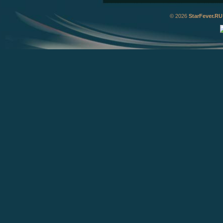
© 2026
StarFever.RU