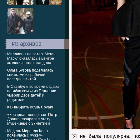
Из архивов
Миллионы на ветер: Меган
Маркл оказалась в центре
экологического скандала
Ольга Бузова поделилась
снимками из рабочей
поездки в Китай
В Стамбуле во время отдыха
погибла семья из Германии:
умерли двое детей и
родители
Как выбрать обувь Covani
«Коварная женщина»: Петр
Дранга поздравил Агату
Муцениеце с 37-летием
Модель Миранда Керр
появилась с мужем-
“Я не была популярна, по
миллионером на Coachella: