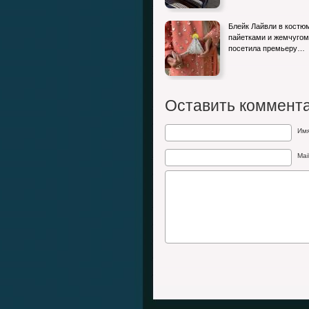
Блейк Лайвли в костю
пайетками и жемчугом
посетила премьеру…
Оставить коммент
Им
Mai