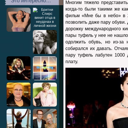
Это интересно…
Многим тяжело представить
когда-то были такими же ка
фильм «Мне бы в небо» в 2
позволить даже пару обуви.
дорожку международного ки
пары туфель у нее не нашлос
одолжить обувь, но из-за 
собирался их давать. Отча
пару туфель лабутен 1000 
плату.