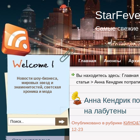
StarFev
Самые свежие 
Главная
Анонсы
Архи
Вы находитесь здесь:
Главная
Новости шоу-бизнеса,
статьи
> Анна Кендрик потрат
мировых звезд и
знаменитостей, светская
хроника и мода
Анна Кендрик п
на лабутены
Опубликовано в рубрике
KИНО&
12-23