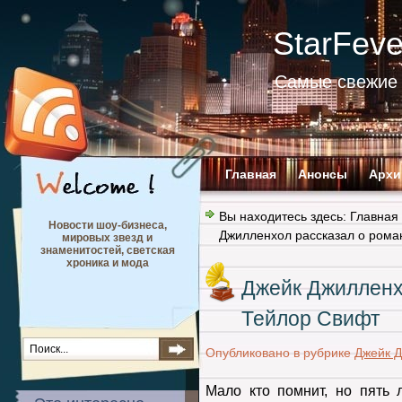
StarFev
Самые свежие 
Главная
Анонсы
Архи
Вы находитесь здесь:
Главная
Новости шоу-бизнеса,
Джилленхол рассказал о рома
мировых звезд и
знаменитостей, светская
хроника и мода
Джейк Джилленх
Тейлор Свифт
Опубликовано в рубрике
Джейк 
Мало кто помнит, но пять 