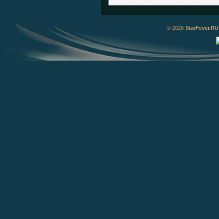
© 2026
StarFever.RU