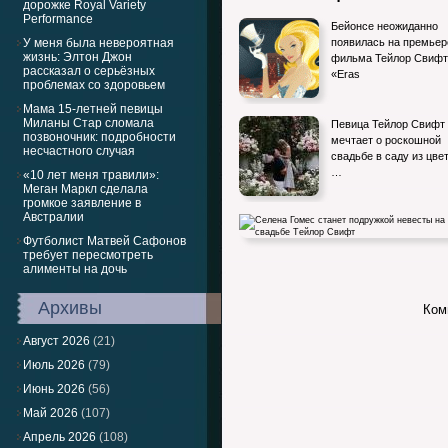
дорожке Royal Variety
Performance
Бейонсе неожиданно
У меня была невероятная
появилась на премьер
жизнь: Элтон Джон
фильма Тейлор Свифт
рассказал о серьёзных
«Eras
проблемах со здоровьем
Мама 15-летней певицы
Миланы Стар сломала
Певица Тейлор Свифт
позвоночник: подробности
мечтает о роскошной
несчастного случая
свадьбе в саду из цве
…
«10 лет меня травили»:
Меган Маркл сделала
громкое заявление в
Австралии
Футболист Матвей Сафонов
требует пересмотреть
алименты на дочь
Архивы
Ком
Селена Гомес станет подружкой невест
свадьбе Тейлор Свифт
Август 2026
(21)
Июль 2026
(79)
Июнь 2026
(56)
Май 2026
(107)
Апрель 2026
(108)