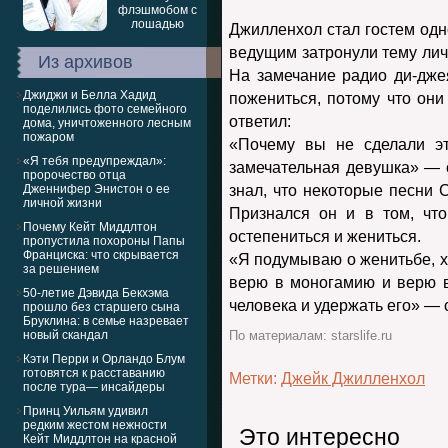
Джилленхол стал гостем одно
ведущим затронули тему личн
Из архивов
На замечание радио ди-дже
Джиджи и Белла Хадид
пожениться, потому что они
поделились фото семейного
ответил:
дома, уничтоженного лесным
пожаром
«Почему вы не сделали э
«Я тебя предупреждал»:
замечательная девушка» — с
пророчество отца
Дженнифер Энистон о ее
знал, что некоторые песни
личной жизни
Признался он и в том, что
Почему Кейт Миддлтон
остепениться и жениться.
пропустила похороны Папы
Франциска: что скрывается
«Я подумываю о женитьбе, хо
за решением
верю в моногамию и верю в 
50-летие Дэвида Бекхэма
человека и удержать его» — 
прошло без старшего сына
Бруклина: в семье назревает
новый скандал
По материалам: starslife.ru
Кэти Перри и Орландо Блум
готовятся к расставанию
Метки:
Джейк Джилленхол
после тура— инсайдеры
Принц Уильям удивил
редким жестом нежности
Это интересно
Кейт Миддлтон на красной