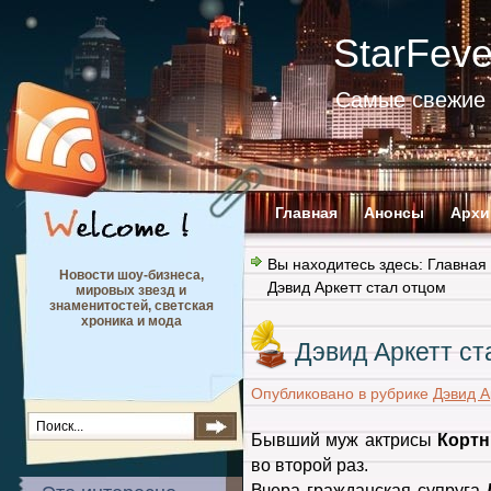
StarFev
Самые свежие 
Главная
Анонсы
Архи
Вы находитесь здесь:
Главная
Новости шоу-бизнеса,
Дэвид Аркетт стал отцом
мировых звезд и
знаменитостей, светская
хроника и мода
Дэвид Аркетт ст
Опубликовано в рубрике
Дэвид А
Бывший муж актрисы
Кортн
во второй раз.
Вчера гражданская супруга