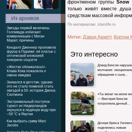
фронтменом группы
Snow 
только живёт вместе душа
средствам массовой информа
Из архивов
По материалам: starslife.ru
Звезды первой величины
Голливуда избегают
коммуникации с Меган
Метки:
Дэвид Аркетт
,
Кортни 
Маркл: причины
Кендалл Дженнер произвела
фурор в Париже: её платье с
Это интересно
оптической иллюзией
покорило соцсети
Дэвид Бекхэм наруши
«Жестко облажалась!»:
молчание: эмоционал
Клава Кока пожалела о
обращение к сыну…
смене имиджа
Заикался в детстве, однако
это не стало помехой стать
звездой в 50: история Джона
«Ты женат на иконe м
Скэтмэна
— Виктория Бекхэм
Экстремальный поступок:
потроллила дачный…
турист из Нидерландов
окунулся в ледяную воду при
–50 °C в Якутии
Как выбрать сумку Marc
Дочери Брюса Уиллис
Jacobs
поделились новым