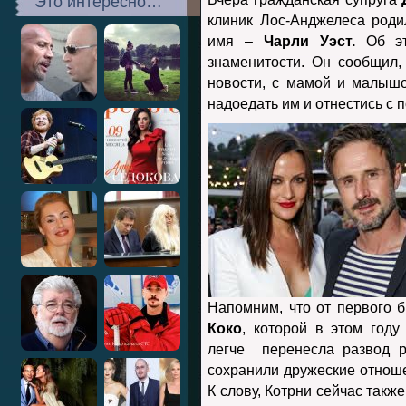
Это интересно…
клиник Лос-Анджелеса роди
имя –
Чарли Уэст.
Об это
знаменитости. Он сообщил,
новости, с мамой и малышо
надоедать им и отнестись с 
Напомним, что от первого б
Коко
, которой в этом году
легче перенесла развод 
сохранили дружеские отноше
К слову, Котрни сейчас такж