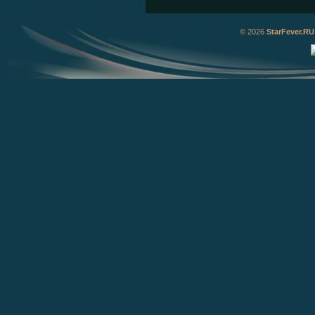
© 2026
StarFever.RU