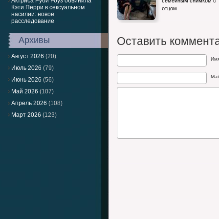
Актриса Руби Роуз обвинила
семейным снимком с
Кэти Перри в сексуальном
отцом
насилии: новое
расследование
Оставить коммент
Архивы
Август 2026
(20)
Им
Июль 2026
(79)
Mai
Июнь 2026
(56)
Май 2026
(107)
Апрель 2026
(108)
Март 2026
(123)