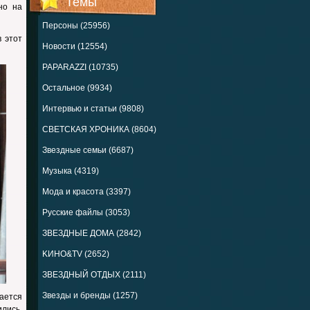
Темы
но на
Персоны (25956)
 этот
Новости (12554)
PAPARAZZI (10735)
Остальное (9934)
Интервью и статьи (9808)
СВЕТСКАЯ ХРОНИКА (8604)
Звездные семьи (6687)
Музыка (4319)
Мода и красота (3397)
Русские файлы (3053)
ЗВЕЗДНЫЕ ДОМА (2842)
KИНО&TV (2652)
ЗВЕЗДНЫЙ ОТДЫХ (2111)
Звезды и бренды (1257)
ается
лись,