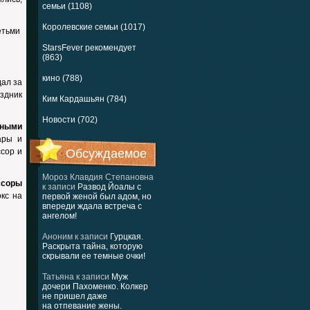
семьи (1108)
Королевские семьи (1017)
етьми
StarsFever рекомендует
(863)
кино (788)
дал за
здник
Ким Кардашьян (784)
Новости (702)
чными
ары и
ссор и
Обсуждаемое
Мороз Клавдия Степановна
ссоры
к записи
Развод Йоалы с
кс на
первой женой был адом, но
впереди ждала встреча с
ангелом!
Аноним
к записи
Гурцкая.
Раскрыта тайна, которую
скрывали ее темные очки!
Татьяна
к записи
Муж
дочери Пахоменко. Колкер
не пришел даже
на отпевание жены.