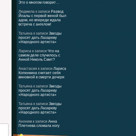
Это о многом говорит…
Людмила
к записи
Развод
Йоалы с первой женой был
адом, но впереди ждала
встреча с ангелом!
Татьяна
к записи
Звезды
просят дать Лазареву
«Народного артиста»
Лариса
к записи
Что на
самом деле случилось с
Анной Николь Смит?
Анастасия
к записи
Лариса
Копенкина считает себя
виновной в смерти дочери
Татьяна
к записи
Звезды
просят дать Лазареву
«Народного артиста»
Татьяна
к записи
Звезды
просят дать Лазареву
«Народного артиста»
Аноним
к записи
Анна
Плетнева сломала ногу