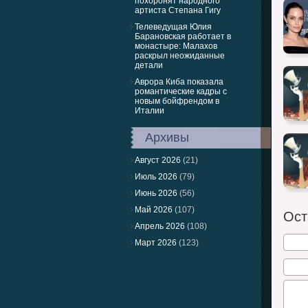
похоронят народного
артиста Степана Гигу
Телеведущая Юлия
Барановская работает в
монастыре: Малахов
раскрыл неожиданные
детали
Аврора Киба показала
романтические кадры с
новым бойфрендом в
Италии
Архивы
Август 2026
(21)
Июль 2026
(79)
Июнь 2026
(56)
Май 2026
(107)
Ост
Апрель 2026
(108)
Март 2026
(123)