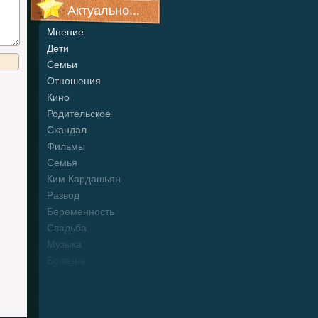
Актуально...
Мнение
Дети
Семьи
Отношения
Кино
Родительское
Скандал
Фильмы
Семья
Ким Кардашьян
Развод
Беременность
Свадьба
Музыка
Болезнь