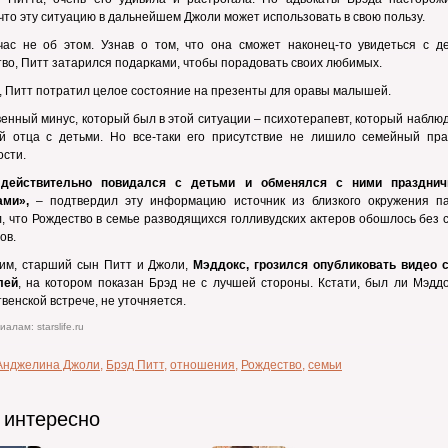
что эту ситуацию в дальнейшем Джоли может использовать в свою пользу.
час не об этом. Узнав о том, что она сможет наконец-то увидеться с д
во, Питт затарился подарками, чтобы порадовать своих любимых.
, Питт потратил целое состояние на презенты для оравы малышей.
енный минус, который был в этой ситуации – психотерапевт, который наблю
ей отца с детьми. Но все-таки его присутствие не лишило семейный пра
сти.
действительно повидался с детьми и обменялся с ними праздни
ами»,
– подтвердил эту информацию источник из близкого окружения п
, что Рождество в семье разводящихся голливудских актеров обошлось без 
ов.
им, старший сын Питт и Джоли,
Мэддокс, грозился опубликовать видео 
лей
, на котором показан Брэд не с лучшей стороны. Кстати, был ли Мэддо
венской встрече, не уточняется.
алам: starslife.ru
Анджелина Джоли
,
Брэд Питт
,
отношения
,
Рождество
,
семьи
 интересно