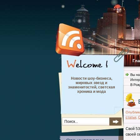
Гл
Вы на
Новости шоу-бизнеса,
Интер
мировых звезд и
В Рож
знаменитостей, светская
хроника и мода
Опублик
статьи
,
Свой 53
своей с