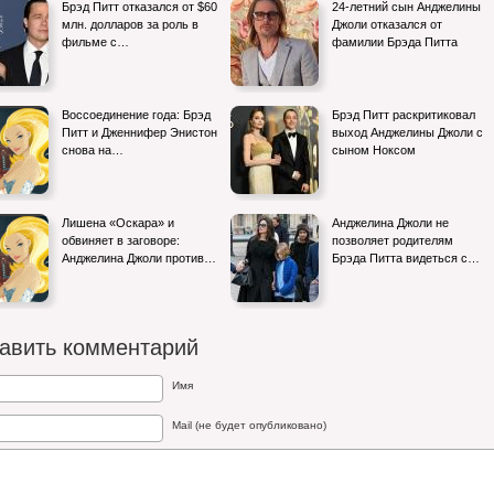
Брэд Питт отказался от $60
24-летний сын Анджелины
млн. долларов за роль в
Джоли отказался от
фильме с…
фамилии Брэда Питта
Воссоединение года: Брэд
Брэд Питт раскритиковал
Питт и Дженнифер Энистон
выход Анджелины Джоли с
снова на…
сыном Ноксом
Лишена «Оскара» и
Анджелина Джоли не
обвиняет в заговоре:
позволяет родителям
Анджелина Джоли против…
Брэда Питта видеться с…
авить комментарий
Имя
Mail (не будет опубликовано)