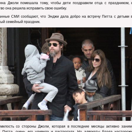
ина Джоли помешала тому, чтобы дети поздравили отца с праздником, 
во она решила исправить свою ошибку.
анные СМИ сообщают, что Энджи дала добро на встречу Питта с детьми в
ый семейный праздник.
 милость со стороны Джоли, которая в последние месяцы активно заним
й Питта, очень его удивила и растрогала. Но адвокаты Брэда насторожи