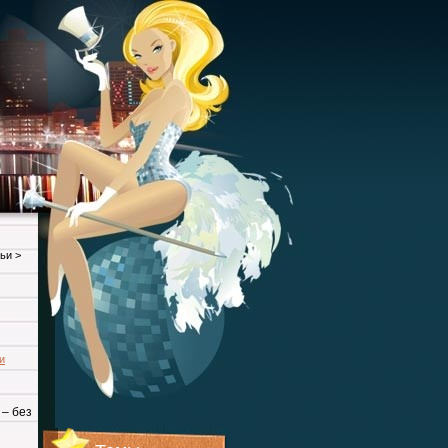
ьи
>
и
 – без