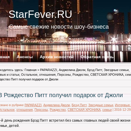
StarFever.RU
Самые свежие новости шоу-бизнеса
авная
Анонсы
Архив новостей
Обратная связь
ходитесь здесь:
Главная
>
PAPARAZZI
,
Анджелина Джоли
,
Брэд Питт
,
Звездные семьи
,
вью и статьи
,
Остальное
,
отношения
,
Персоны
,
Рождество
,
СВЕТСКАЯ ХРОНИКА
,
сем
дество Питт получил подарок от Джоли
В Рождество Питт получил подарок от Джоли
овано в рубрике
PAPARAZZI
,
Анджелина Джоли
,
Брэд Питт
,
Звездные семьи
,
Интервью 
Остальное
,
отношения
,
Персоны
,
Рождество
,
СВЕТСКАЯ ХРОНИКА
,
семьи
|
2016-12-29
-й день рождения Брэд Питт встретил без самых главных людей своей жизни
емьи, детей.