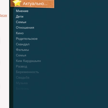
Актуально...
Мнение
Дисик
Дети
Семьи
Отношения
Кино
Родительское
Скандал
Фильмы
Семья
Ким Кардашьян
Развод
Беременность
Свадьба
Музыка
Болезнь