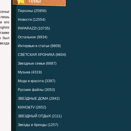
Темы
Персоны (25956)
сенье
 «лишь
Новости (12554)
и его
ghini
PAPARAZZI (10735)
 также
Остальное (9934)
н был
звезда
Интервью и статьи (9809)
СВЕТСКАЯ ХРОНИКА (8604)
Звездные семьи (6687)
Музыка (4319)
Мода и красота (3397)
Русские файлы (3053)
ЗВЕЗДНЫЕ ДОМА (2842)
KИНО&TV (2652)
ЗВЕЗДНЫЙ ОТДЫХ (2111)
Звезды и бренды (1257)