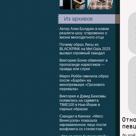
Из архивов
Актер Алек Болдуин в новом
реалити-шоу: откровенно о
жизни многодетного отца
Почему образ Лисы из
BLACKPINK на Met Gala 2025
вызвал огромный скандал
Викторию Боню обвиняют в
пропаганде наркотиков —
правда или слухи
Марго Робби сменила образ
после «Барби» на
кинопремьере «Грозового
перевала»
Виктория и Дэвид Бекхэмы
появились на саммита
TIME100 в Нью-Йорке в
парных образах
Скандал в Каннах: «Мисс
Отн
Венесуэла» показала
окровавленное лицо после
пев
конфликта со стилистом
До этой