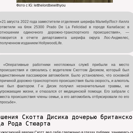
Фото с IG: letthelordbewithyou
«21 августа 2022 года заместители отделения шерифа Малибу/Лост-Хиллз
ответили на блок 25300 Prado De La Felicidad в городе Калабасас в
отношении одиночного дорожно-транспортного происшествия», —
говорится в отчете департамента шерифа округа Лос-Анджелес,
полученном изданием HollywoodLife.
«Оперативные работники неотложных служб прибыли на место
происшествия и связались с водителем Скоттом Дисиком, который был
единственным пассажиром автомобиля. Было установлено, что основной
причиной дорожно-транспортного происшествия была скорость, и алкоголь
не был фактором. Г-н Дисик получил незначительные травмы, не
угрожающие жизни, и отказался от медицинской помощи. Его забрали с
места происшествия члены семьи, а его автомобиль отбуксировали по его
просьбе».
ошения Скотта Дисика дочерью британско
ца Рода Стюарта
 ужасающей аварии Скотт, вел себя сдержанно в глазах публики, занимаясь 