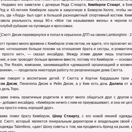
. Недавно его заметили с дочерью Рода Стюарта,
Кимберли Стюарт
, в Бе
Род и 43-летняя Кимберли зашли в закусочную в Беверли-Хиллз, чтобы не
ть, где «Лорд» был одет в большой разноцветный спортивный костюм. Ким
извела реальность конца 90-х «Моя так называемая жизнь» в черном пл
голубой рубашке на пуговицах и кроссовках.
отт провел много времени с Кимберли этим летом, не ждите, что проскочит ис
оих «отношения больше похожи на отношения брата и сестры, и романтиче
а просто нет», — сказал инсайдер. Между этими двумя лишь платонич
ия, и они проводят больше времени вместе, потому что Кимберли — основа
ец The Realm, компании, занимающейся «домашней организацией и космич
анием», — проделала некоторую работу по реорганизации дома Скотта.
кже говорят о воспитании детей. У Скотта и Кортни Кардашьян
трое 
сон Дисик
, Пенелопа Дисик и Рейн Дисик, а у Ким есть дочь
Далила
от а
 дель Торо.
акже очень практичные родители и могут много общаться друг с другом н
— добавил инсайдер. «Кимберли ничего с ним не приукрашивает, и она не це
Она просто очень хороший друг».
также помог брату Кимберли,
Шону Стюарту
, с его новой линией одежды
d. Скотт, который является генеральным директором и владельцем своей 
одежды Talentless, «дает Шону советы о том, как продвигать бренд на рынке,