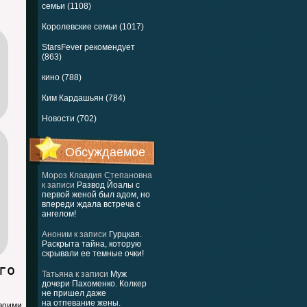
семьи (1108)
Королевские семьи (1017)
StarsFever рекомендует
(863)
кино (788)
Ким Кардашьян (784)
Новости (702)
Обсуждаемое
Мороз Клавдия Степановна
к записи
Развод Йоалы с
первой женой был адом, но
впереди ждала встреча с
ангелом!
Аноним
к записи
Гурцкая.
Раскрыта тайна, которую
скрывали ее темные очки!
го
Татьяна
к записи
Муж
дочери Пахоменко. Колкер
не пришел даже
на отпевание жены.
своими