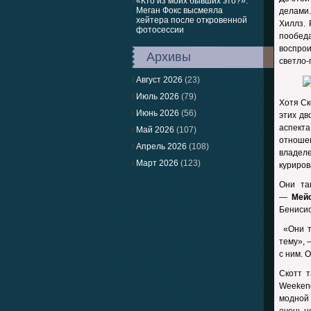
«Кто из моих бывших это?»:
Меган Фокс высмеяла
делами
хейтера после откровенной
Хиллз. 
фотосессии
пообеда
воспро
Архивы
светло-
Август 2026
(23)
Июль 2026
(79)
Хотя Ск
Июнь 2026
(56)
этих дв
аспект
Май 2026
(107)
отношен
Апрель 2026
(108)
владел
Март 2026
(123)
куриров
Они та
—
Мей
Бенисио
«Они т
тему», 
с ним. 
Скотт 
Weeken
модной 