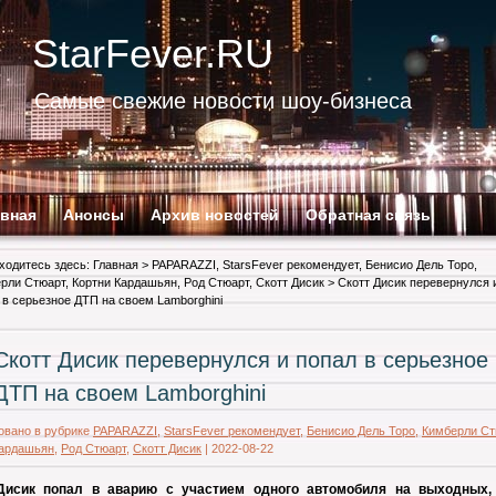
StarFever.RU
Самые свежие новости шоу-бизнеса
авная
Анонсы
Архив новостей
Обратная связь
ходитесь здесь:
Главная
>
PAPARAZZI
,
StarsFever рекомендует
,
Бенисио Дель Торо
,
рли Стюарт
,
Кортни Кардашьян
,
Род Стюарт
,
Скотт Дисик
> Скотт Дисик перевернулся 
 в серьезное ДТП на своем Lamborghini
Скотт Дисик перевернулся и попал в серьезное
ДТП на своем Lamborghini
овано в рубрике
PAPARAZZI
,
StarsFever рекомендует
,
Бенисио Дель Торо
,
Кимберли Ст
Кардашьян
,
Род Стюарт
,
Скотт Дисик
|
2022-08-22
Дисик попал в аварию с участием одного автомобиля на выходных,