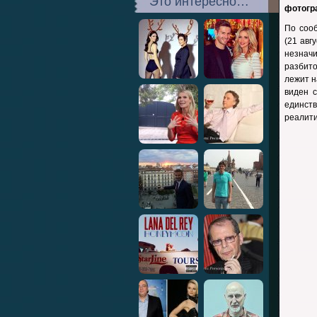
Это интересно…
фотогр
По соо
(21 авг
незнач
разбит
лежит н
виден 
единств
реалити