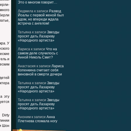
Это о многом говорит…
верли-
много
Людмила
к записи
Развод
берли
Йоалы с первой женой был
адом, но впереди ждала
атье,
встреча с ангелом!
Татьяна
к записи
Звезды
просят дать Лазареву
«Народного артиста»
кра. У
ского
Лариса
к записи
Что на
самом деле случилось с
еские
Анной Николь Смит?
тель и
еским
Анастасия
к записи
Лариса
Копенкина считает себя
виновной в смерти дочери
детей
ктера
Татьяна
к записи
Звезды
просят дать Лазареву
«Народного артиста»
а эту
Татьяна
к записи
Звезды
луется
просят дать Лазареву
«Народного артиста»
 Dirty
Аноним
к записи
Анна
линии
Плетнева сломала ногу
 и Шон