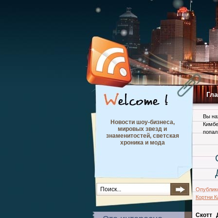
Гл
Вы на
Новости шоу-бизнеса,
Кимбе
мировых звезд и
попал
знаменитостей, светская
хроника и мода
Опублик
Кортни 
Скотт 