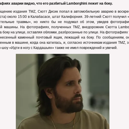
афиях аварии видно, что его разбитый Lambo
rghini
лежит на боку.
бщению издания TMZ, Скотт Дисик попал в автомобильную аварию в воскре
уста) около 15:00 в Калабасасе, штат Калифорния. 39-летний Скотт получил
ительные травмы», но никто бы не подумал об этом, увидев фотографи
ой машины. На фотографиях, полученных TMZ, внедорожник Скотта Lambor
а боку на улице, оставляя обломки, разбросанные по улице. На фотографиях
снесенный каменный почтовый ящик, лежащий на боку. По сообщениям, о
енным в машине, когда она катилась, и, согласно источникам издания TMZ, 
-шоу «Идти в ногу с Кардашьян» также не имел повреждений и увечий.