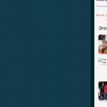
очень ц
По матери
Метки:
Это
Сын Ко
слухи 