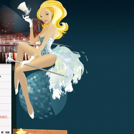
и
юарт
,
 и на