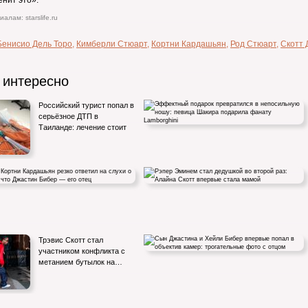
енит это».
алам: starslife.ru
Бенисио Дель Торо
,
Кимберли Стюарт
,
Кортни Кардашьян
,
Род Стюарт
,
Скотт 
 интересно
Российский турист попал в
серьёзное ДТП в
Таиланде: лечение стоит
Эффектный подарок превратился в
непосильную ношу: певица Шакира…
ртни Кардашьян резко ответил на
Рэпер Эминем стал дедушкой во второй раз:
Трэвис Скотт стал
о том, что Джастин…
Алайна Скотт впервые…
участником конфликта с
метанием бутылок на…
Сын Джастина и Хейли Бибер впервые попал