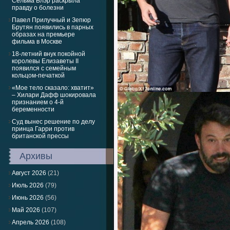
Сельма Блэр раскрыла
правду о болезни
Павел Прилучный и Зепюр
Брутян появились в парных
образах на премьере
фильма в Москве
18-летний внук покойной
королевы Елизаветы II
появился с семейным
кольцом-печаткой
«Мое тело сказало: хватит»
– Хилари Дафф шокировала
признанием о 4-й
беременности
Суд вынес решение по делу
принца Гарри против
британской прессы
Архивы
Август 2026
(21)
Июль 2026
(79)
Июнь 2026
(56)
Май 2026
(107)
Апрель 2026
(108)