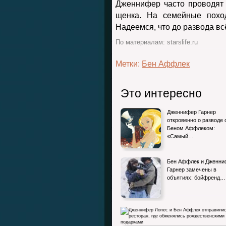
Дженнифер часто проводят
щенка. На семейные похо
Надеемся, что до развода всё
По материалам: starslife.ru
Метки:
Бен Аффлек
Это интересно
Дженнифер Гарнер
откровенно о разводе 
Беном Аффлеком:
«Самый…
Бен Аффлек и Дженни
Гарнер замечены в
объятиях: бойфренд…