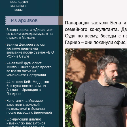
Из архивов
Папарацци застали Бена 
семейного консультанта. 
Звезда сериала «Династия»
со своим молодым мужем на
Судя по всему, беседы с 
отдыхе в Мексике
Гарнер – они покинули офис,
Бьянка Цензори в алом
костюме привлекла
внимание после съёмок «BIO
POP» в Сеуле
24-летний футболист
Миклош Фехер умер просто
во время матча на
чемпионате Португалии
44-летняя Кейт Миддлтон
без мужа посетила матч
Англия – Ирландия в
Лондоне
Константина Меладзе
заметили с молодой
незнакомкой в Испании
после развода с Брежневой
Шокирующий диагноз
изменил жизнь: актриса