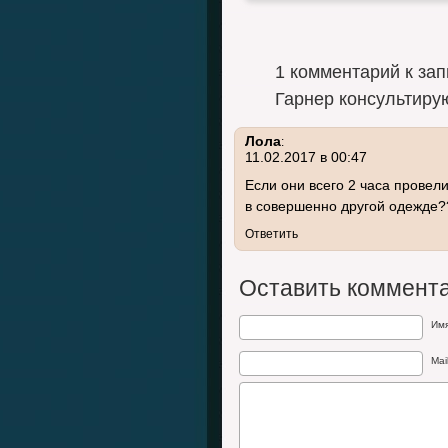
Дженнифер Лопес и Бен Аффлек
1 комментарий к за
отправились в ресторан, где…
Гарнер консультиру
Лола
:
11.02.2017 в 00:47
Если они всего 2 часа провел
в совершенно другой одежде??
Ответить
Оставить коммент
Им
Mai