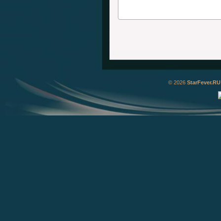
© 2026
StarFever.RU