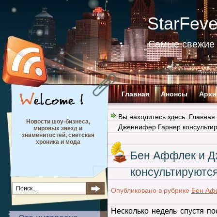
StarFev
Самые свежие 
Главная
Анонсы
Архи
Вы находитесь здесь:
Главная
Новости шоу-бизнеса,
Дженнифер Гарнер консультир
мировых звезд и
знаменитостей, светская
хроника и мода
Бен Аффлек и Д
консультируются
Опубликовано в рубрике
Бен Аф
Несколько недель спустя по