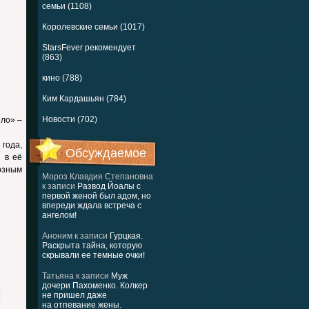
семьи (1108)
Королевские семьи (1017)
StarsFever рекомендует
(863)
кино (788)
Ким Кардашьян (784)
Новости (702)
ило» –
 года,
Обсуждаемое
 в её
озным
Мороз Клавдия Степановна
к записи
Развод Йоалы с
первой женой был адом, но
впереди ждала встреча с
ангелом!
Аноним
к записи
Гурцкая.
Раскрыта тайна, которую
скрывали ее темные очки!
Татьяна
к записи
Муж
дочери Пахоменко. Колкер
не пришел даже
на отпевание жены.