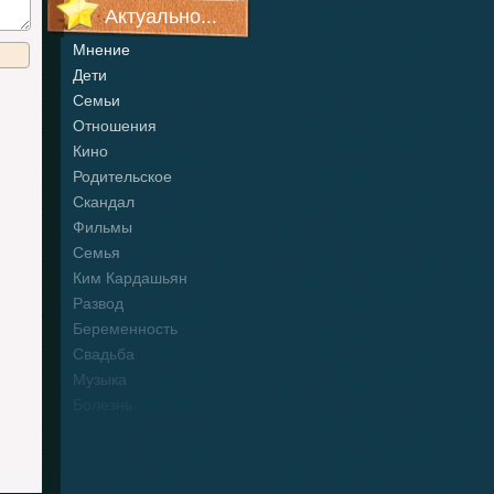
Актуально...
Мнение
Дети
Семьи
Отношения
Кино
Родительское
Скандал
Фильмы
Семья
Ким Кардашьян
Развод
Беременность
Свадьба
Музыка
Болезнь