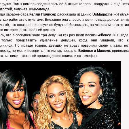
олудня. Там к ним присоединились её бывшие коллеги -подружки и ещё нес
тостей, включая
Тимбэленда
.
ица караоке-бара
Келли Пилисер
рассказала изданию
UsMagazine
: «Я объ
е
, как работать с пультами. Внезапно она спросила меня, откуда доносится м
ла её, что посторонние звуки не будут её беспокоить, на что она мне ответил
то интересно, кто поёт её песню»
сь, что в соседнем зале три девушки как раз пели песню
Бейонсе
2011 года 
только представить удивление девушек, когда они увидели, кто 
инился. По правде говоря, девушки не сразу поверили своим глазам, но 
звезду, не могли поверить, что им так повезло.
Бейонсе и Мишель
принялись
вать с ними, также всё происходящее снимали на телефон.