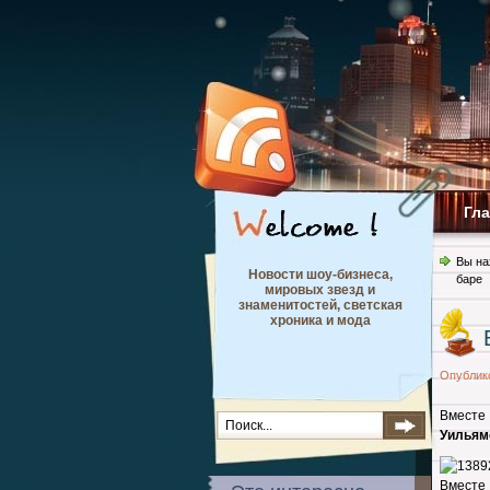
Гл
Вы на
Новости шоу-бизнеса,
баре
мировых звезд и
знаменитостей, светская
хроника и мода
Опублик
Вместе
Уильям
Вместе