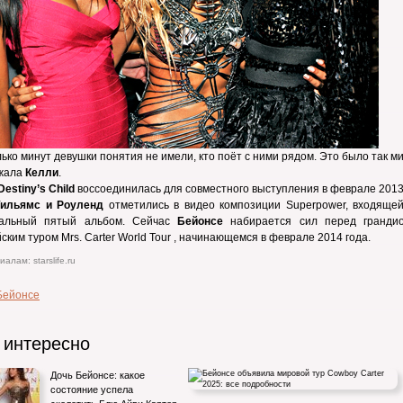
ько минут девушки понятия не имели, кто поёт с ними рядом. Это было так м
жала
Келли
.
Destiny’s Child
воссоединилась для совместного выступления в феврале 2013
ильямс и Роуленд
отметились в видео композиции Superpower, входящей
альный пятый альбом. Сейчас
Бейонсе
набирается сил перед гранди
ским туром Mrs. Carter World Tour , начинающемся в феврале 2014 года.
алам: starslife.ru
Бейонсе
 интересно
Дочь Бейонсе: какое
состояние успела