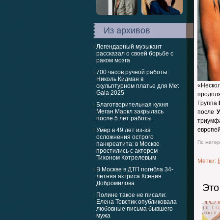
Из архивов
Легендарный музыкант
рассказал о своей борьбе с
раком мозга
700 часов ручной работы:
Николь Кидман в
«Нескол
скульптурном платье для Met
Gala 2025
продол
Группа
Благотворительная кухня
Меган Маркл закрылась
после
У
после 5 лет работы
триумф
европей
Умер в 49 лет из-за
осложнения острого
По матери
панкреатита: в Москве
простились с актерем
Тихоном Котрелевым
Метки:
В Москве в ДТП погибла 34-
летняя актриса Ксения
Добромилова
Это
Полине такое не писали:
Елена Товстик опубликовала
любовные письма бывшего
мужа