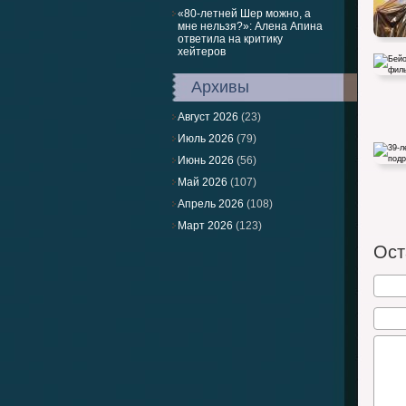
«80-летней Шер можно, а
мне нельзя?»: Алена Апина
ответила на критику
хейтеров
Архивы
Август 2026
(23)
Июль 2026
(79)
Бейонс
фильма
Июнь 2026
(56)
Май 2026
(107)
Апрель 2026
(108)
Март 2026
(123)
39-лет
баре и
Ост