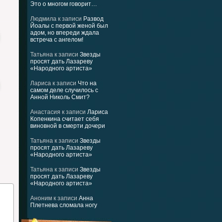
Это о многом говорит…
Людмила
к записи
Развод
Йоалы с первой женой был
адом, но впереди ждала
встреча с ангелом!
Татьяна
к записи
Звезды
просят дать Лазареву
«Народного артиста»
Лариса
к записи
Что на
самом деле случилось с
Анной Николь Смит?
Анастасия
к записи
Лариса
Копенкина считает себя
виновной в смерти дочери
Татьяна
к записи
Звезды
просят дать Лазареву
«Народного артиста»
Татьяна
к записи
Звезды
просят дать Лазареву
«Народного артиста»
Аноним
к записи
Анна
Плетнева сломала ногу