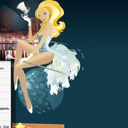
ке-
ишель
е бар