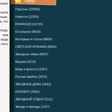
Темы
колько
Персоны (25956)
яснила
Новости (12554)
узыка.
а, что
PAPARAZZI (10735)
Party.
Остальное (9934)
к ним
Интервью и статьи (9809)
когда
 петь
СВЕТСКАЯ ХРОНИКА (8604)
Звездные семьи (6687)
Музыка (4319)
Мода и красота (3397)
Русские файлы (3053)
ЗВЕЗДНЫЕ ДОМА (2842)
KИНО&TV (2652)
ЗВЕЗДНЫЙ ОТДЫХ (2111)
Звезды и бренды (1257)