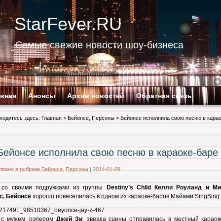
StarFever.RU
Самые свежие новости шоу-бизнеса
авная
Анонсы
Архив новостей
Обратная связь
ходитесь здесь:
Главная
>
Бейонсе
,
Персоны
> Бейонсе исполнила свою песню в карао
Бейонсе исполнила свою песню в караоке-баре
овано в рубрике
Бейонсе
,
Персоны
|
2014-01-09
 со своими подружками из группы
Destiny’s Child Келли Роуланд и М
с, Бейонсе
хорошо повеселилась в одном из караоке-баров Майами SingSing.
 с мужем, рэпером
Джей Зи
, звезда сцены отправилась в местный караок