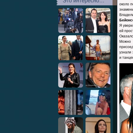
Это интересно…
около п
знамени
Владел
Бейонс
Я увери
ей прос
Оказало
Можно 
присоед
узнали 
и танце