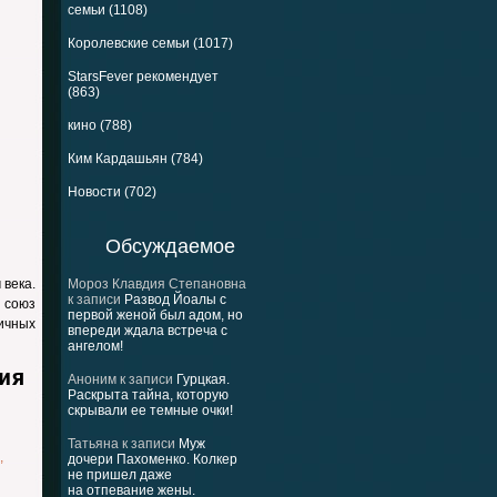
семьи (1108)
Королевские семьи (1017)
StarsFever рекомендует
(863)
кино (788)
Ким Кардашьян (784)
Новости (702)
Обсуждаемое
 века.
Мороз Клавдия Степановна
к записи
Развод Йоалы с
 союз
первой женой был адом, но
ичных
впереди ждала встреча с
ангелом!
ия
Аноним
к записи
Гурцкая.
Раскрыта тайна, которую
скрывали ее темные очки!
Татьяна
к записи
Муж
,
дочери Пахоменко. Колкер
не пришел даже
на отпевание жены.