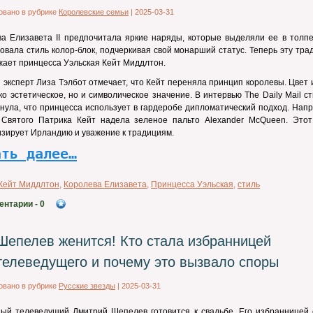
овано в рубрике
Королевские семьи
|
2025-03-31
а Елизавета II предпочитала яркие наряды, которые выделяли ее в толпе
овала стиль колор-блок, подчеркивая свой монарший статус. Теперь эту тр
ает принцесса Уэльская Кейт Миддлтон.
эксперт Лиза Тэлбот отмечает, что Кейт переняла принцип королевы. Цвет
ко эстетическое, но и символическое значение. В интервью The Daily Mail с
нула, что принцесса использует в гардеробе дипломатический подход. Нап
 Святого Патрика Кейт надела зеленое пальто Alexander McQueen. Этот
зирует Ирландию и уважение к традициям.
ать далее…
Кейт Миддлтон
,
Королева Елизавета
,
Принцесса Уэльская
,
стиль
ентарии
- 0
Шепелев женится! Кто стала избранницей
телеведущего и почему это вызвало споры
овано в рубрике
Русские звезды
|
2025-03-31
ный телеведущий Дмитрий Шепелев готовится к свадьбе. Его избранницей 