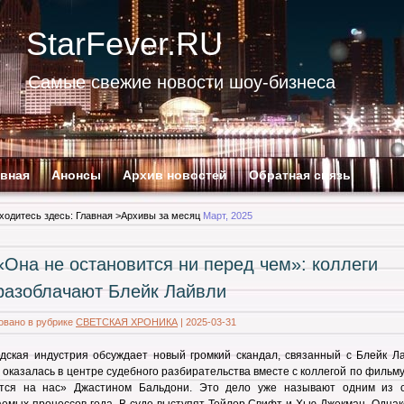
StarFever.RU
Самые свежие новости шоу-бизнеса
авная
Анонсы
Архив новостей
Обратная связь
ходитесь здесь:
Главная
>Архивы за месяц
Март, 2025
«Она не остановится ни перед чем»: коллеги
разоблачают Блейк Лайвли
овано в рубрике
СВЕТСКАЯ ХРОНИКА
|
2025-03-31
дская индустрия обсуждает новый громкий скандал, связанный с Блейк Ла
 оказалась в центре судебного разбирательства вместе с коллегой по фильм
ится на нас» Джастином Бальдони. Это дело уже называют одним из 