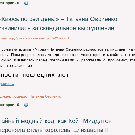
ентарии
- 0
«Каюсь по сей день!» – Татьяна Овсиенко
извинилась за скандальное выступление
овано в рубрике
Русские звезды
|
2025-03-31
 солистка группы «Мираж» Татьяна Овсиенко раскаялась за инцидент на 
ении. Певица призналась, что до сих пор не может простить себя за тот с
блично извинилась перед поклонниками и рассказала о проблемах, ко
и на ее состояние.
дности последних лет
 далее…
концерт
,
скандал
,
Татьяна Овсиенко
ентарии
- 0
Тайный модный код: как Кейт Миддлтон
переняла стиль королевы Елизаветы II