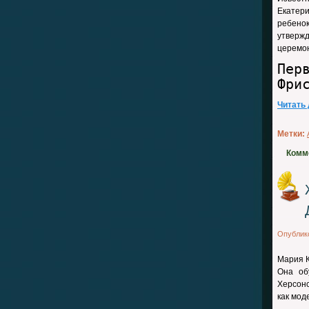
Екатер
ребено
утверж
церемон
Пер
Фри
Читать
Метки:
Комм
Опублик
Мария К
Она об
Херсонс
как мод