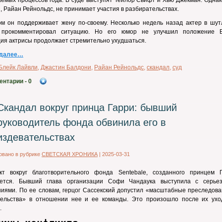
емых процессов года. В суде выступят Тейлор Свифт и Хью Джекман. Однак
, Райан Рейнольдс, не принимает участия в разбирательствах.
ом он поддерживает жену по-своему. Несколько недель назад актер в шут
прокомментировал ситуацию. Но его юмор не улучшил положение Б
ия актрисы продолжает стремительно ухудшаться.
 далее…
Блейк Лайвли
,
Джастин Балдони
,
Райан Рейнольдс
,
скандал
,
суд
ентарии
- 0
Скандал вокруг принца Гарри: бывший
руководитель фонда обвинила его в
издевательствах
овано в рубрике
СВЕТСКАЯ ХРОНИКА
|
2025-03-31
кт вокруг благотворительного фонда Sentebale, созданного принцем Г
ается. Бывший глава организации Софи Чандаука выступила с серье
иями. По ее словам, герцог Сассекский допустил «масштабные преследова
тельства» в отношении нее и ее команды. Это произошло после их ухо
.