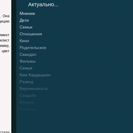
Актуально...
Мнение
. Она
Дети
адицию
Семьи
Отношения
 имеет
тилист
Кино
ример,
Родительское
 цвет
Скандал
Фильмы
Семья
Ким Кардашьян
Развод
Беременность
Свадьба
Музыка
Болезнь
стала