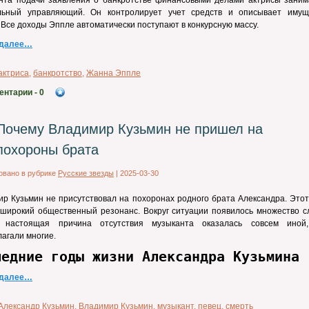
нта подачи заявления о банкротстве финансовыми делами актрисы заним
льный управляющий. Он контролирует учет средств и описывает имущ
 Все доходы Эппле автоматически поступают в конкурсную массу.
 далее…
актриса
,
банкротство
,
Жанна Эппле
ентарии
- 0
Почему Владимир Кузьмин не пришел на
похороны брата
овано в рубрике
Русские звезды
|
2025-03-30
р Кузьмин не присутствовал на похоронах родного брата Александра. Этот
широкий общественный резонанс. Вокруг ситуации появилось множество сл
 настоящая причина отсутствия музыканта оказалась совсем иной
агали многие.
ледние годы жизни Александра Кузьмина
 далее…
Александр Кузьмин
,
Владимир Кузьмин
,
музыкант
,
певец
,
смерть