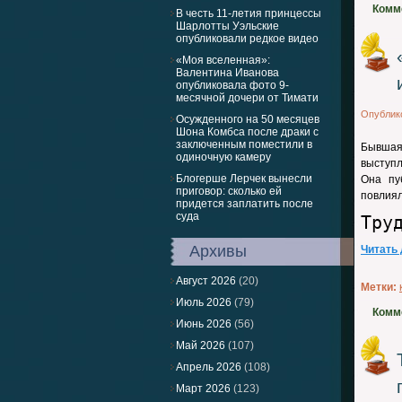
Комм
В честь 11-летия принцессы
Шарлотты Уэльские
опубликовали редкое видео
«Моя вселенная»:
Валентина Иванова
опубликовала фото 9-
месячной дочери от Тимати
Опублик
Осужденного на 50 месяцев
Шона Комбса после драки с
заключенным поместили в
Бывшая
одиночную камеру
выступл
Блогерше Лерчек вынесли
Она пу
приговор: сколько ей
повлиял
придется заплатить после
суда
Тру
Архивы
Читать
Август 2026
(20)
Метки:
Июль 2026
(79)
Комм
Июнь 2026
(56)
Май 2026
(107)
Апрель 2026
(108)
Март 2026
(123)