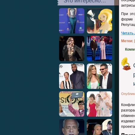
Это интересно…
обсужда
актрисы
При эт
форме 
Репутац
Читать
Метки:
Комм
Опублик
Конфли
разгор
обвинен
издева
проекта