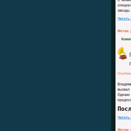
С моме
специа
звезды.
Читать
Метки:
Комм
Опублик
Владими
вызвал 
Однако
предпол
Пос
Читать
Метки: