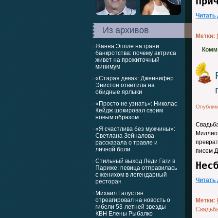
При
Читать
Из архивов
Метки:
Жанна Эппле на грани
Комм
банкротства: почему актриса
живет на прожиточный
минимум
«Старая дева»: Дженнифер
Энистон ответила на
обидные ярлыки
«Просто не узнать»: Николас
Опублик
Кейдж шокировал своим
новым образом
Свадьба
«Я счастлива без мужчины»:
Миллион
Светлана Зейналова
превра
рассказала о травле и
личной боли
писем Д
Стильный выход Леди Гаги в
Нес
Париже: певица отправилась
с женихом в легендарный
Читать
ресторан
Михаил Галустян
отреагировал на новость о
Метки:
гибели 53-летней звезды
Свадьб
КВН Елены Рыбалко