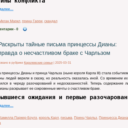
чины конфликта
 далее…
Меган Маркл
,
принц Гарри
,
скандал
ентарии
- 0
Раскрыты тайные письма принцессы Дианы:
правда о несчастливом браке с Чарльзом
овано в рубрике
Королевские семьи
|
2025-03-31
 принцессы Дианы и принца Чарльза (ныне короля Карла III) стала событием
ы людей верили в сказку, но реальность оказалась иной. Со временем их
тился в череду разочарований и недосказанностей. Теперь содержание л
ианы раскрывает ее сокровенные мечты о счастливом браке.
бывшиеся ожидания и первые разочарован
 далее…
Камилла Паркер-Боулз
,
король Карл
,
письма
,
Принц Чарльз
,
Принцесса Диана
а