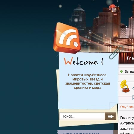
Гл
Вы на
Новости шоу-бизнеса,
мировых звезд и
знаменитостей, светская
хроника и мода
Опублик
Голливу
Актриса
законч