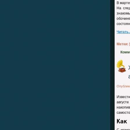
В марте
На сле
знакомы
обочин
состоян
Читать
Метки:
Комм
Опублик
Известн
август
накопи
самосто
Как