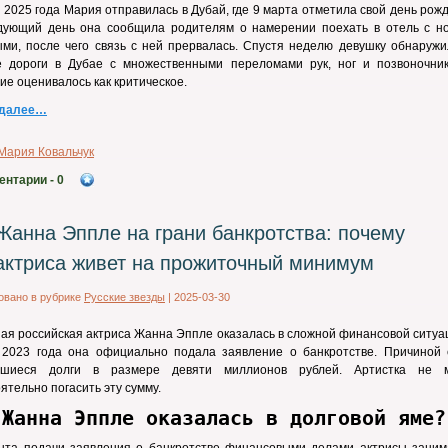
 2025 года Мария отправилась в Дубай, где 9 марта отметила свой день рож
дующий день она сообщила родителям о намерении поехать в отель с н
ми, после чего связь с ней прервалась. Спустя неделю девушку обнаружи
е дороги в Дубае с множественными переломами рук, ног и позвоночник
ие оценивалось как критическое.
 далее…
Мария Ковальчук
ентарии
- 0
Жанна Эппле на грани банкротства: почему
актриса живет на прожиточный минимум
овано в рубрике
Русские звезды
|
2025-03-30
ая российская актриса Жанна Эппле оказалась в сложной финансовой ситуа
е 2023 года она официально подала заявление о банкротстве. Причиной 
вшиеся долги в размере девяти миллионов рублей. Артистка не 
ятельно погасить эту сумму.
 Жанна Эппле оказалась в долговой яме?