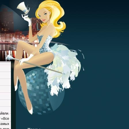
йвли.
у «Все
самых