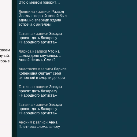
Это о многом говорит…
Людмила
к записи
Развод
Йоалы с первой женой был
адом, но впереди ждала
встреча с ангелом!
Татьяна
к записи
Звезды
просят дать Лазареву
«Народного артиста»
своем
Лариса
к записи
Что на
лучай.
самом деле случилось с
Анной Николь Смит?
торые
Анастасия
к записи
Лариса
Копенкина считает себя
виновной в смерти дочери
Татьяна
к записи
Звезды
просят дать Лазареву
«Народного артиста»
Татьяна
к записи
Звезды
просят дать Лазареву
«Народного артиста»
Аноним
к записи
Анна
Плетнева сломала ногу