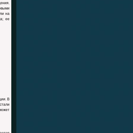
дения.
овыми
ли на
а; ее
ции. В
стали
может