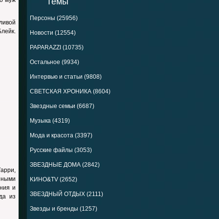
о муж
Темы
Персоны (25956)
ливой
лейк.
Новости (12554)
PAPARAZZI (10735)
Остальное (9934)
Интервью и статьи (9808)
СВЕТСКАЯ ХРОНИКА (8604)
Звездные семьи (6687)
Музыка (4319)
Мода и красота (3397)
Русские файлы (3053)
ЗВЕЗДНЫЕ ДОМА (2842)
арри,
зными
KИНО&TV (2652)
ния и
ЗВЕЗДНЫЙ ОТДЫХ (2111)
да из
Звезды и бренды (1257)