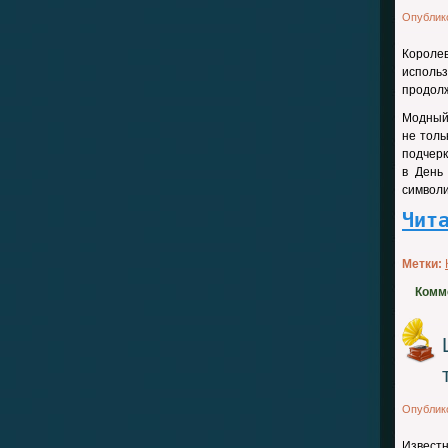
Опублик
Королев
использ
продолж
Модный 
не толь
подчерк
в День
символи
Чит
Метки:
Комм
Опублик
Извест