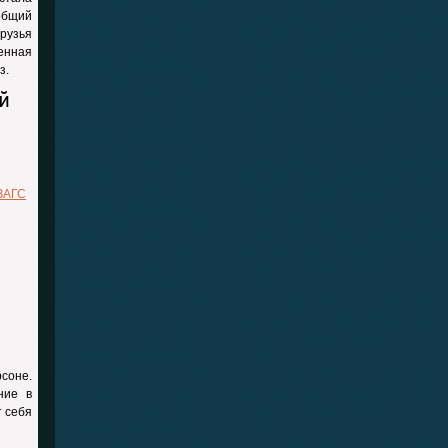
общий
рузья
енная
з.
й
ЗАГС
рсоне.
ние в
т себя