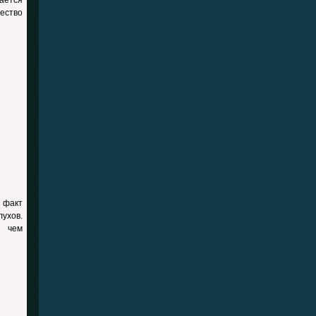
ается
ество
 факт
ухов.
, чем