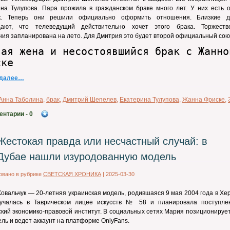
ина Тулупова. Пара прожила в гражданском браке много лет. У них есть 
к. Теперь они решили официально оформить отношения. Близкие д
дают, что телеведущий действительно хочет этого брака. Торжеств
ия запланирована на лето. Для Дмитрия это будет второй официальный сою
вая жена и несостоявшийся брак с Жанно
ске
 далее…
Анна Таболина
,
брак
,
Дмитрий Шепелев
,
Екатерина Тулупова
,
Жанна Фриске
,
ентарии
- 0
Жестокая правда или несчастный случай: в
Дубае нашли изуродованную модель
овано в рубрике
СВЕТСКАЯ ХРОНИКА
|
2025-03-30
овальчук — 20-летняя украинская модель, родившаяся 9 мая 2004 года в Хе
учалась в Таврическом лицее искусств № 58 и планировала поступле
кий экономико-правовой институт. В социальных сетях Мария позиционируе
ель и ведет аккаунт на платформе OnlyFans. ​